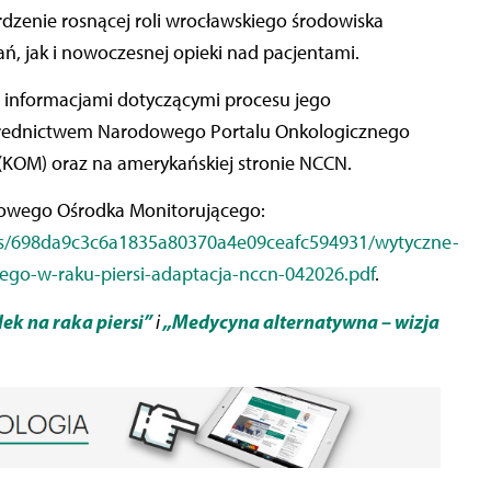
dzenie rosnącej roli wrocławskiego środowiska
, jak i nowoczesnej opieki nad pacjentami.
z informacjami dotyczącymi procesu jego
ośrednictwem Narodowego Portalu Onkologicznego
(KOM) oraz na amerykańskiej stronie NCCN.
jowego Ośrodka Monitorującego:
nts/698da9c3c6a1835a80370a4e09ceafc594931/wytyczne-
go-w-raku-piersi-adaptacja-nccn-042026.pdf
.
ek na raka piersi”
„Medycyna alternatywna – wizja
i