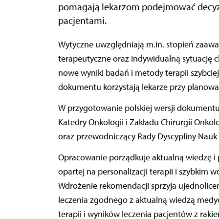
pomagają lekarzom podejmować decyzj
pacjentami.
Wytyczne uwzględniają m.in. stopień zaawansowania choroby, dostępne metody diagnostyczne i
terapeutyczne oraz indywidualną sytuację c
nowe wyniki badań i metody terapii szybciej t
dokumentu korzystają lekarze przy planowani
W przygotowanie polskiej wersji dokumentu
Katedry Onkologii i Zakładu Chirurgii Onk
oraz przewodniczący Rady Dyscypliny Nau
Opracowanie porządkuje aktualną wiedzę i 
opartej na personalizacji terapii i szybkim w
Wdrożenie rekomendacji sprzyja ujednolice
leczenia zgodnego z aktualną wiedzą medycz
terapii i wyników leczenia pacjentów z rakie