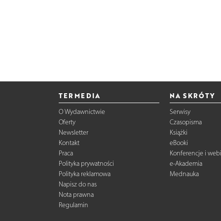
TERMEDIA
NA SKRÓTY
O Wydawnictwie
Serwisy
Oferty
Czasopisma
Newsletter
Książki
Kontakt
eBooki
Praca
Konferencje i web
Polityka prywatności
e-Akademia
Polityka reklamowa
Mednauka
Napisz do nas
Nota prawna
Regulamin