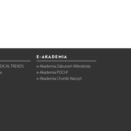
E-AKADEMIA
DICAL TRENDS
e-Akademia Zaburzeń Mikrobioty
a
e-Akademia POChP
e-Akademia Chorób Naczyń