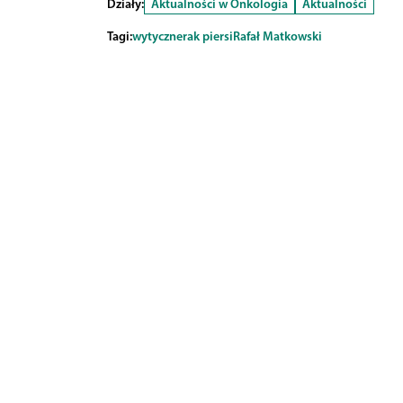
Działy:
Aktualności w Onkologia
Aktualności
Tagi:
wytyczne
rak piersi
Rafał Matkowski