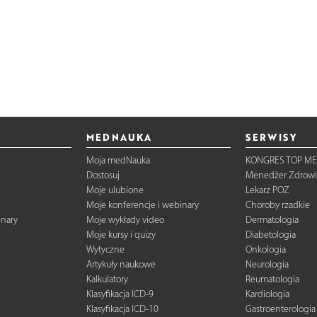
MEDNAUKA
SERWISY
Moja medNauka
KONGRES TOP ME
Dostosuj
Menedżer Zdrowi
Moje ulubione
Lekarz POZ
Moje konferencje i webinary
Choroby rzadkie
inary
Moje wykłady video
Dermatologia
Moje kursy i quizy
Diabetologia
Wytyczne
Onkologia
Artykuły naukowe
Neurologia
Kalkulatory
Reumatologia
Klasyfikacja ICD-9
Kardiologia
Klasyfikacja ICD-10
Gastroenterologia