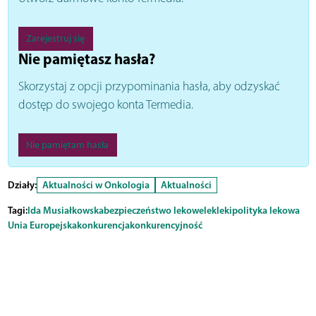
Zarejestruj się
Nie pamiętasz hasła?
Skorzystaj z opcji przypominania hasła, aby odzyskać
dostęp do swojego konta Termedia.
Nie pamiętam hasła
Działy:
Aktualności w Onkologia
Aktualności
Tagi:
Ida Musiałkowska
bezpieczeństwo lekowe
lek
leki
polityka lekowa
Unia Europejska
konkurencja
konkurencyjność