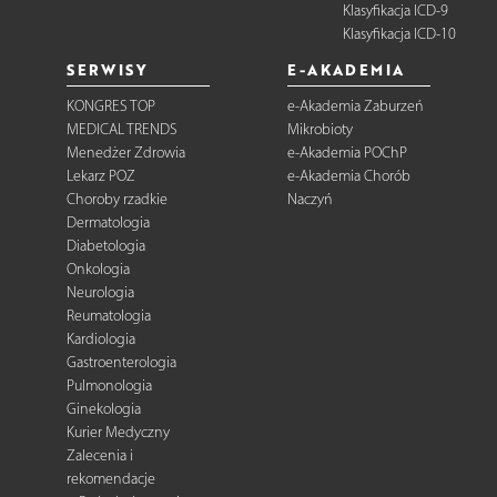
Klasyfikacja ICD-9
Klasyfikacja ICD-10
SERWISY
E-AKADEMIA
KONGRES TOP
e-Akademia Zaburzeń
MEDICAL TRENDS
Mikrobioty
Menedżer Zdrowia
e-Akademia POChP
Lekarz POZ
e-Akademia Chorób
Choroby rzadkie
Naczyń
Dermatologia
Diabetologia
Onkologia
Neurologia
Reumatologia
Kardiologia
Gastroenterologia
Pulmonologia
Ginekologia
Kurier Medyczny
Zalecenia i
rekomendacje