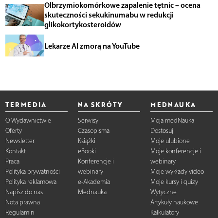
Olbrzymiokomórkowe zapalenie tętnic – ocena
skuteczności sekukinumabu w redukcji
glikokortykosteroidów
Lekarze AI zmorą na YouTube
TERMEDIA
NA SKRÓTY
MEDNAUKA
O Wydawnictwie
Serwisy
Moja medNauka
Oferty
Czasopisma
Dostosuj
Newsletter
Książki
Moje ulubione
Kontakt
eBooki
Moje konferencje i
Praca
Konferencje i
webinary
Polityka prywatności
webinary
Moje wykłady video
Polityka reklamowa
e-Akademia
Moje kursy i quizy
Napisz do nas
Mednauka
Wytyczne
Nota prawna
Artykuły naukowe
Regulamin
Kalkulatory