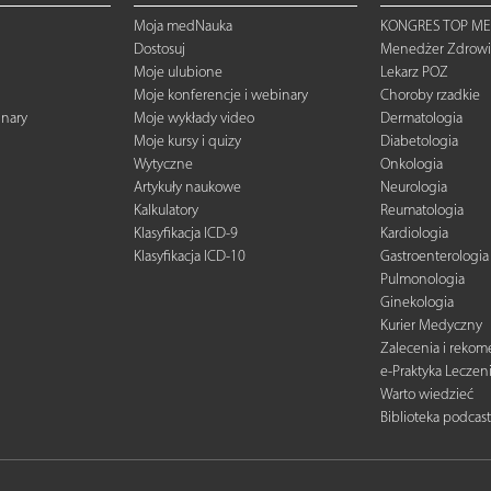
Moja medNauka
KONGRES TOP ME
Dostosuj
Menedżer Zdrowi
Moje ulubione
Lekarz POZ
Moje konferencje i webinary
Choroby rzadkie
inary
Moje wykłady video
Dermatologia
Moje kursy i quizy
Diabetologia
Wytyczne
Onkologia
Artykuły naukowe
Neurologia
Kalkulatory
Reumatologia
Klasyfikacja ICD-9
Kardiologia
Klasyfikacja ICD-10
Gastroenterologia
Pulmonologia
Ginekologia
Kurier Medyczny
Zalecenia i reko
e-Praktyka Leczen
Warto wiedzieć
Biblioteka podcas