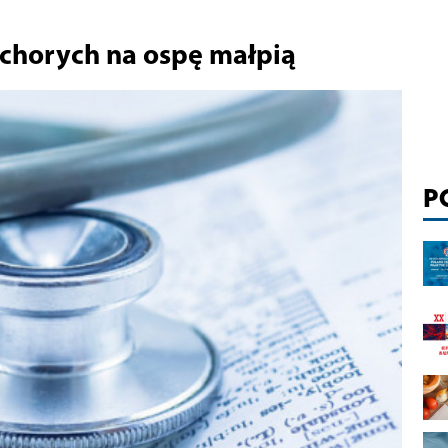
 chorych na ospę małpią
P