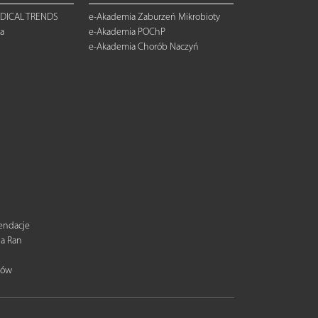
DICAL TRENDS
e-Akademia Zaburzeń Mikrobioty
a
e-Akademia POChP
e-Akademia Chorób Naczyń
mendacje
ia Ran
tów