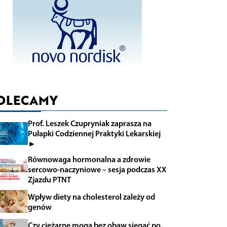
OLECAMY
Prof. Leszek Czupryniak zaprasza na
Pułapki Codziennej Praktyki Lekarskiej
►
Równowaga hormonalna a zdrowie
sercowo-naczyniowe – sesja podczas XX
Zjazdu PTNT
Wpływ diety na cholesterol zależy od
genów
Czy ciężarne mogą bez obaw sięgać po