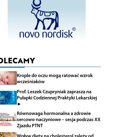
OLECAMY
Krople do oczu mogą ratować wzrok
wcześniaków
Prof. Leszek Czupryniak zaprasza na
Pułapki Codziennej Praktyki Lekarskiej
►
Równowaga hormonalna a zdrowie
sercowo-naczyniowe – sesja podczas XX
Zjazdu PTNT
Wpływ diety na cholesterol zależy od