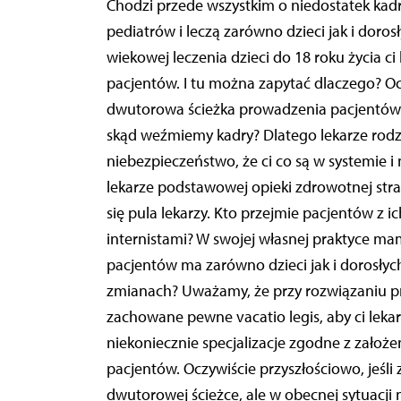
Chodzi przede wszystkim o niedostatek kadr
pediatrów i leczą zarówno dzieci jak i doro
wiekowej leczenia dzieci do 18 roku życia ci
pacjentów. I tu można zapytać dlaczego? Oc
dwutorowa ścieżka prowadzenia pacjentów w 
skąd weźmiemy kadry? Dlatego lekarze rodzi
niebezpieczeństwo, że ci co są w systemie i m
lekarze podstawowej opieki zdrowotnej str
się pula lekarzy. Kto przejmie pacjentów z ich
internistami? W swojej własnej praktyce mam s
pacjentów ma zarówno dzieci jak i dorosłych
zmianach? Uważamy, że przy rozwiązaniu 
zachowane pewne vacatio legis, aby ci lekarze
niekoniecznie specjalizacje zgodne z założ
pacjentów. Oczywiście przyszłościowo, jeśl
dwutorowej ścieżce, ale w obecnej sytuacji 