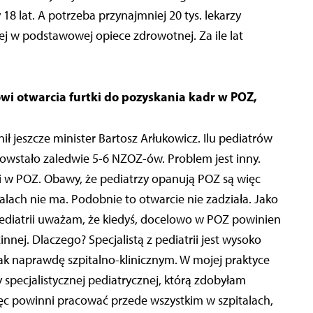
 18 lat. A potrzeba przynajmniej 20 tys. lekarzy
j w podstawowej opiece zdrowotnej. Za ile lat
wi otwarcia furtki do pozyskania kadr w POZ,
ił jeszcze minister Bartosz Arłukowicz. Ilu pediatrów
 powstało zaledwie 5-6 NZOZ-ów. Problem jest inny.
i w POZ. Obawy, że pediatrzy opanują POZ są więc
alach nie ma. Podobnie to otwarcie nie zadziała. Jako
 pediatrii uważam, że kiedyś, docelowo w POZ powinien
nej. Dlaczego? Specjalistą z pediatrii jest wysoko
ak naprawdę szpitalno-klinicznym. W mojej praktyce
specjalistycznej pediatrycznej, którą zdobyłam
 więc powinni pracować przede wszystkim w szpitalach,