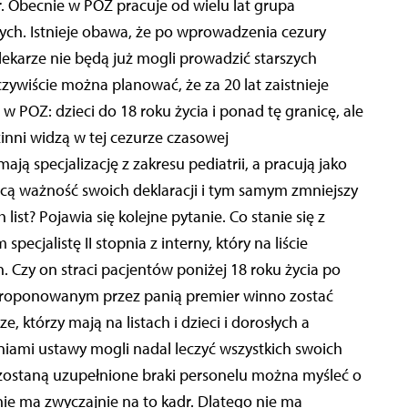
. Obecnie w POZ pracuje od wielu lat grupa
słych. Istnieje obawa, że po wprowadzenia cezury
 lekarze nie będą już mogli prowadzić starszych
zywiście można planować, że za 20 lat zaistnieje
POZ: dzieci do 18 roku życia i ponad tę granicę, ale
nni widzą w tej cezurze czasowej
ają specjalizację z zakresu pediatrii, a pracują jako
acą ważność swoich deklaracji i tym samym zmniejszy
 list? Pojawia się kolejne pytanie. Co stanie się z
pecjalistę II stopnia z interny, który na liście
. Czy on straci pacjentów poniżej 18 roku życia po
proponowanym przez panią premier winno zostać
, którzy mają na listach i dzieci i dorosłych a
eniami ustawy mogli nadal leczyć wszystkich swoich
i zostaną uzupełnione braki personelu można myśleć o
nie ma zwyczajnie na to kadr. Dlatego nie ma