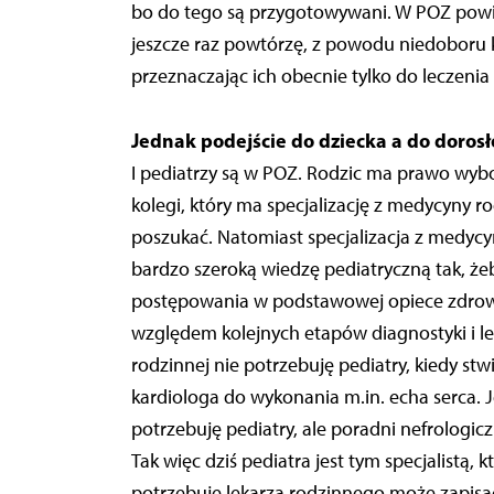
bo do tego są przygotowywani. W POZ powin
jeszcze raz powtórzę, z powodu niedoboru 
przeznaczając ich obecnie tylko do leczenia d
Jednak podejście do dziecka a do dorosł
I pediatrzy są w POZ. Rodzic ma prawo wybor
kolegi, który ma specjalizację z medycyny r
poszukać. Natomiast specjalizacja z medycyn
bardzo szeroką wiedzę pediatryczną tak, ż
postępowania w podstawowej opiece zdrow
względem kolejnych etapów diagnostyki i le
rodzinnej nie potrzebuję pediatry, kiedy stw
kardiologa do wykonania m.in. echa serca. J
potrzebuję pediatry, ale poradni nefrologi
Tak więc dziś pediatra jest tym specjalistą, 
potrzebuje lekarza rodzinnego może zapisać s