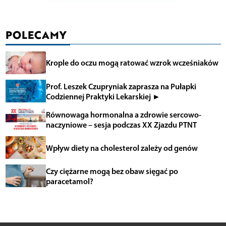
POLECAMY
Krople do oczu mogą ratować wzrok wcześniaków
Prof. Leszek Czupryniak zaprasza na Pułapki
Codziennej Praktyki Lekarskiej ►
Równowaga hormonalna a zdrowie sercowo-
naczyniowe – sesja podczas XX Zjazdu PTNT
Wpływ diety na cholesterol zależy od genów
Czy ciężarne mogą bez obaw sięgać po
paracetamol?