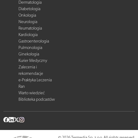
Dermatologia
Diabetologia
Onkologia
Neurologia
Reumatologia
Kardiologia
Gastroenterologia
Pulmonologia
Ginekologia
Kurier Medyczny
Zalecenia i
rekomendacje
e-Praktyka Leczenia
Ran
Warto wiedzieć
Biblioteka podcastów
© 2026 Termedia Sp. z o.o. All rights reserved.