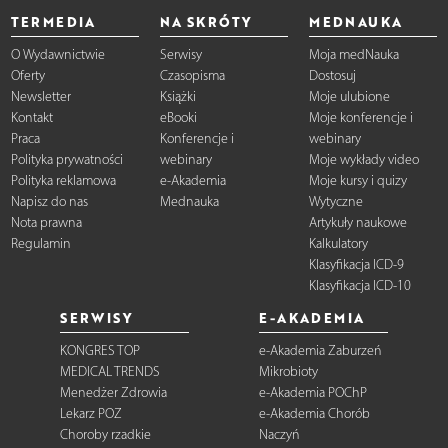
TERMEDIA
NA SKRÓTY
MEDNAUKA
O Wydawnictwie
Serwisy
Moja medNauka
Oferty
Czasopisma
Dostosuj
Newsletter
Książki
Moje ulubione
Kontakt
eBooki
Moje konferencje i
Praca
Konferencje i
webinary
Polityka prywatności
webinary
Moje wykłady video
Polityka reklamowa
e-Akademia
Moje kursy i quizy
Napisz do nas
Mednauka
Wytyczne
Nota prawna
Artykuły naukowe
Regulamin
Kalkulatory
Klasyfikacja ICD-9
Klasyfikacja ICD-10
SERWISY
E-AKADEMIA
KONGRES TOP
e-Akademia Zaburzeń
MEDICAL TRENDS
Mikrobioty
Menedżer Zdrowia
e-Akademia POChP
Lekarz POZ
e-Akademia Chorób
Choroby rzadkie
Naczyń