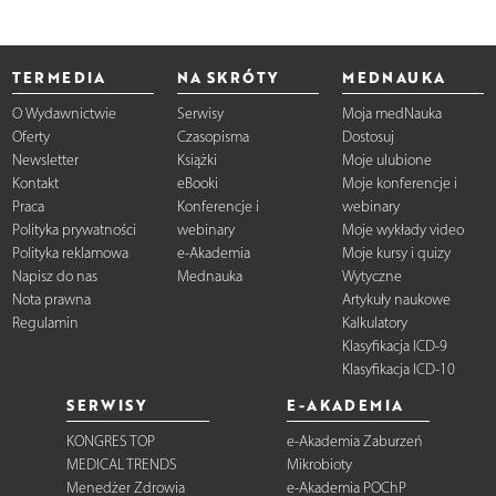
TERMEDIA
NA SKRÓTY
MEDNAUKA
O Wydawnictwie
Serwisy
Moja medNauka
Oferty
Czasopisma
Dostosuj
Newsletter
Książki
Moje ulubione
Kontakt
eBooki
Moje konferencje i
Praca
Konferencje i
webinary
Polityka prywatności
webinary
Moje wykłady video
Polityka reklamowa
e-Akademia
Moje kursy i quizy
Napisz do nas
Mednauka
Wytyczne
Nota prawna
Artykuły naukowe
Regulamin
Kalkulatory
Klasyfikacja ICD-9
Klasyfikacja ICD-10
SERWISY
E-AKADEMIA
KONGRES TOP
e-Akademia Zaburzeń
MEDICAL TRENDS
Mikrobioty
Menedżer Zdrowia
e-Akademia POChP