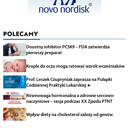
POLECAMY
Doustny inhibitor PCSK9 – FDA zatwierdza
pierwszy preparat
Krople do oczu mogą ratować wzrok wcześniaków
Prof. Leszek Czupryniak zaprasza na Pułapki
Codziennej Praktyki Lekarskiej ►
Równowaga hormonalna a zdrowie sercowo-
naczyniowe – sesja podczas XX Zjazdu PTNT
Wpływ diety na cholesterol zależy od genów