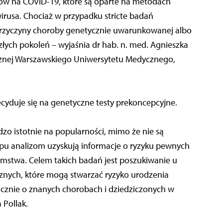
tów na COVID-19, które są oparte na metodach
irusa. Chociaż w przypadku stricte badań
przyczyny choroby genetycznie uwarunkowanej albo
szłych pokoleń – wyjaśnia dr hab. n. med. Agnieszka
cznej Warszawskiego Uniwersytetu Medycznego,
cyduje się na genetyczne testy prekoncepcyjne.
zo istotnie na popularności, mimo że nie są
typu analizom uzyskują informacje o ryzyku pewnych
mstwa. Celem takich badań jest poszukiwanie u
znych, które mogą stwarzać ryzyko urodzenia
cznie o znanych chorobach i dziedziczonych w
 Pollak.