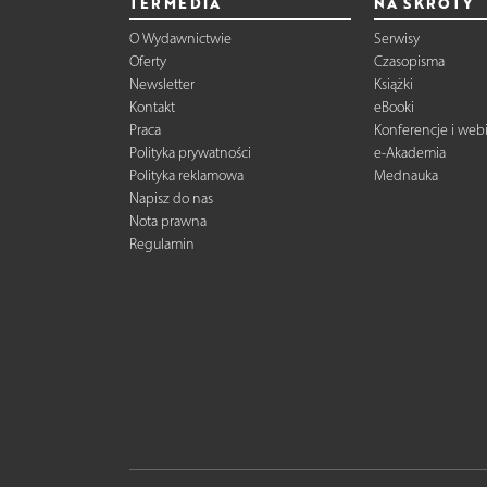
TERMEDIA
NA SKRÓTY
O Wydawnictwie
Serwisy
Oferty
Czasopisma
Newsletter
Książki
Kontakt
eBooki
Praca
Konferencje i web
Polityka prywatności
e-Akademia
Polityka reklamowa
Mednauka
Napisz do nas
Nota prawna
Regulamin