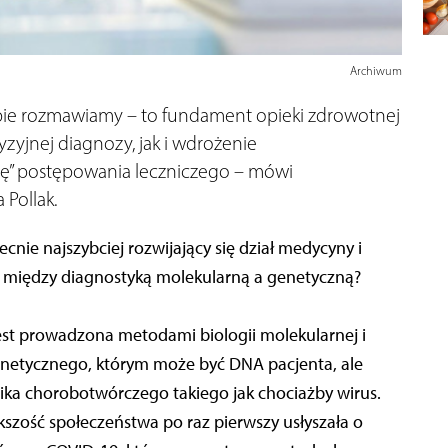
Archiwum
typie rozmawiamy – to fundament opieki zdrowotnej
zyjnej diagnozy, jak i wdrożenie
rę” postępowania leczniczego – mówi
Pollak.
nie najszybciej rozwijający się dział medycyny i
i między diagnostyką molekularną a genetyczną?
est prowadzona metodami biologii molekularnej i
enetycznego, którym może być DNA pacjenta, ale
ika chorobotwórczego takiego jak chociażby wirus.
szość społeczeństwa po raz pierwszy usłyszała o