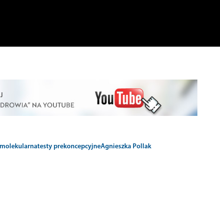
 molekularna
testy prekoncepcyjne
Agnieszka Pollak