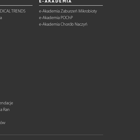
E-AKADEMIA
DICAL TRENDS
e-Akademia Zaburzeń Mikrobioty
a
e-Akademia POChP
e-Akademia Chorób Naczyń
mendacje
ia Ran
tów