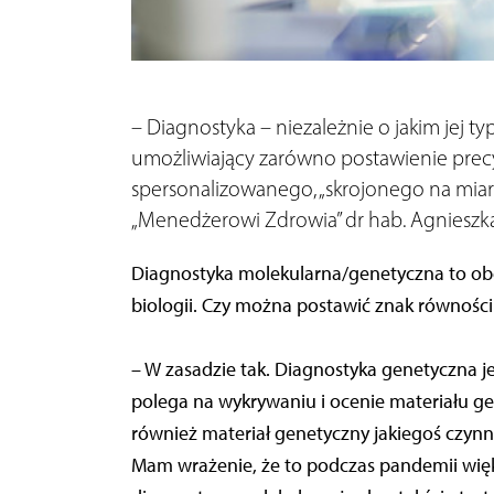
– Diagnostyka – niezależnie o jakim jej 
umożliwiający zarówno postawienie precy
spersonalizowanego, „skrojonego na mia
„Menedżerowi Zdrowia” dr hab. Agnieszka 
Diagnostyka molekularna/genetyczna to obec
biologii. Czy można postawić znak równośc
– W zasadzie tak. Diagnostyka genetyczna j
polega na wykrywaniu i ocenie materiału g
również materiał genetyczny jakiegoś czynn
Mam wrażenie, że to podczas pandemii więk