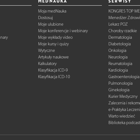
MEDNAUKA
SERWISY
Moja medNauka
KONGRES TOP ME
Dostosuj
Menedżer Zdrowi
Moje ulubione
Lekarz POZ
Moje konferencje i webinary
Choroby rzadkie
inary
Moje wykłady video
Dermatologia
Moje kursy i quizy
Diabetologia
Wytyczne
Onkologia
Artykuły naukowe
Neurologia
Kalkulatory
Reumatologia
Klasyfikacja ICD-9
Kardiologia
Klasyfikacja ICD-10
Gastroenterologia
Pulmonologia
Ginekologia
Kurier Medyczny
Zalecenia i reko
e-Praktyka Leczen
Warto wiedzieć
Biblioteka podcas