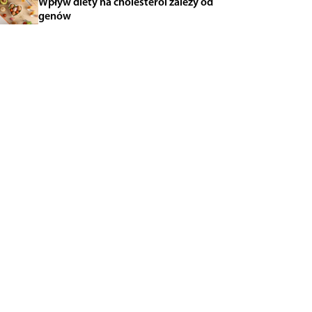
Wpływ diety na cholesterol zależy od
genów