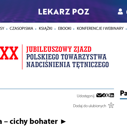
LEKARZ POZ
SY
CZASOPISMA
KSIĄŻKI
EBOOKI
KONFERENCJE I WEBINARY
Pa
Udostępnij
Dodaj do ulubionych
a – cichy bohater ►