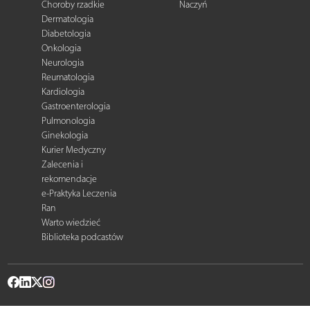
Choroby rzadkie
Naczyń
Dermatologia
Diabetologia
Onkologia
Neurologia
Reumatologia
Kardiologia
Gastroenterologia
Pulmonologia
Ginekologia
Kurier Medyczny
Zalecenia i
rekomendacje
e-Praktyka Leczenia
Ran
Warto wiedzieć
Biblioteka podcastów