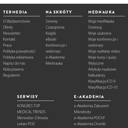
TERMEDIA
NA SKRÓTY
MEDNAUKA
O Wydawnictwie
Serwisy
Moja medNauka
Oferty
Czasopisma
Dostosuj
Newsletter
Książki
Moje ulubione
Kontakt
eBooki
Moje konferencje i
Praca
Konferencje i
webinary
Polityka prywatności
webinary
Moje wykłady video
Polityka reklamowa
e-Akademia
Moje kursy i quizy
Napisz do nas
Mednauka
Wytyczne
Nota prawna
Artykuły naukowe
Regulamin
Kalkulatory
Klasyfikacja ICD-9
Klasyfikacja ICD-10
SERWISY
E-AKADEMIA
KONGRES TOP
e-Akademia Zaburzeń
MEDICAL TRENDS
Mikrobioty
Menedżer Zdrowia
e-Akademia POChP
Lekarz POZ
e-Akademia Chorób