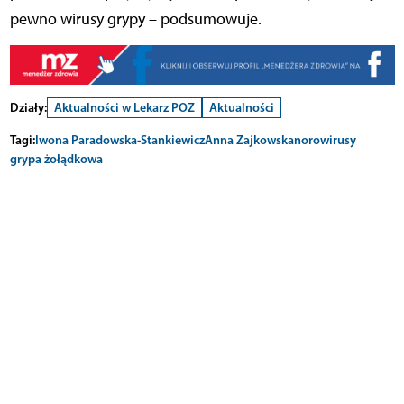
pewno wirusy grypy – podsumowuje.
Działy:
Aktualności w Lekarz POZ
Aktualności
Tagi:
Iwona Paradowska-Stankiewicz
Anna Zajkowska
norowirusy
grypa żołądkowa