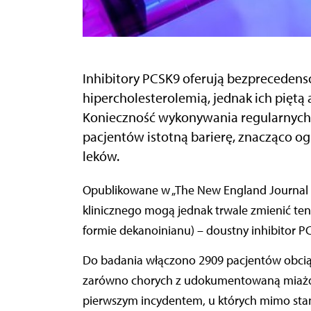
Inhibitory PCSK9 oferują bezprecedenso
hipercholesterolemią, jednak ich piętą
Konieczność wykonywania regularnych i
pacjentów istotną barierę, znacząco o
leków.
Opublikowane w „The New England Journal of Medicine” wyniki wieloośrodkowego badania
klinicznego mogą jednak trwale zmienić te
formie dekanoinianu) – doustny inhibitor P
Do badania włączono 2909 pacjentów obci
zarówno chorych z udokumentowaną miażdży
pierwszym incydentem, u których mimo st