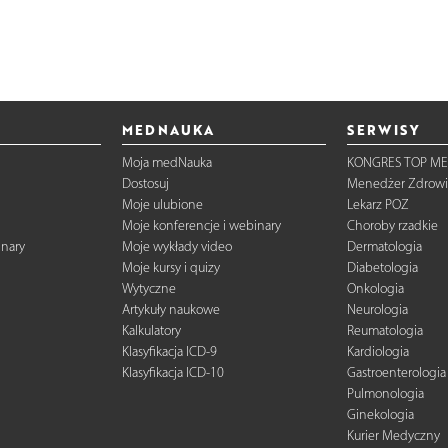
MEDNAUKA
SERWISY
Moja medNauka
KONGRES TOP ME
Dostosuj
Menedżer Zdrowi
Moje ulubione
Lekarz POZ
Moje konferencje i webinary
Choroby rzadkie
inary
Moje wykłady video
Dermatologia
Moje kursy i quizy
Diabetologia
Wytyczne
Onkologia
Artykuły naukowe
Neurologia
Kalkulatory
Reumatologia
Klasyfikacja ICD-9
Kardiologia
Klasyfikacja ICD-10
Gastroenterologia
Pulmonologia
Ginekologia
Kurier Medyczny