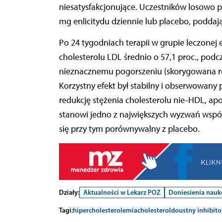
niesatysfakcjonujące. Uczestników losowo p
mg enlicitydu dziennie lub placebo, poddaj
Po 24 tygodniach terapii w grupie leczonej
cholesterolu LDL średnio o 57,1 proc., podc
nieznacznemu pogorszeniu (skorygowana róż
Korzystny efekt był stabilny i obserwowany
redukcję stężenia cholesterolu nie-HDL, apol
stanowi jedno z największych wyzwań współc
się przy tym porównywalny z placebo.
Działy:
Aktualności w Lekarz POZ
Doniesienia nau
Tagi:
hipercholesterolemia
cholesterol
doustny inhibito