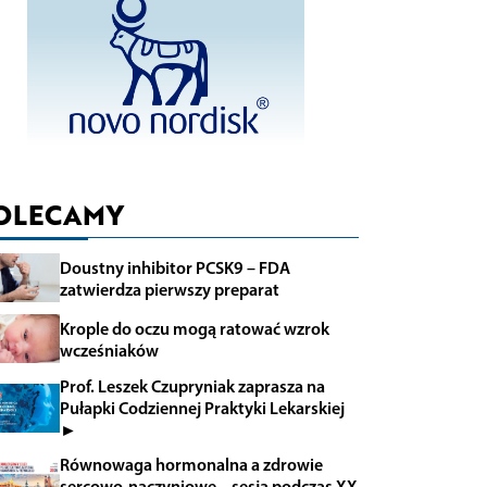
OLECAMY
Doustny inhibitor PCSK9 – FDA
zatwierdza pierwszy preparat
Krople do oczu mogą ratować wzrok
wcześniaków
Prof. Leszek Czupryniak zaprasza na
Pułapki Codziennej Praktyki Lekarskiej
►
Równowaga hormonalna a zdrowie
sercowo-naczyniowe – sesja podczas XX