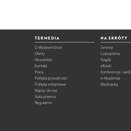
TERMEDIA
NA SKRÓTY
O Wydawnictwie
Serwisy
Oferty
Czasopisma
Newsletter
Książki
Kontakt
eBooki
Praca
Konferencje i web
Polityka prywatności
e-Akademia
Polityka reklamowa
Mednauka
Napisz do nas
Nota prawna
Regulamin