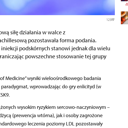
123RF
wą siłę działania w walce z
 achillesową pozostawała forma podania.
niekcji podskórnych stanowi jednak dla wielu
graniczając powszechne stosowanie tej grupy
n paradygmat, wprowadzając do gry enlicityd (w
CSK9.
ążonych wysokim ryzykiem sercowo-naczyniowym –
cą (prewencja wtórna), jak i osoby zagrożone
andardowego leczenia poziomy LDL pozostawały