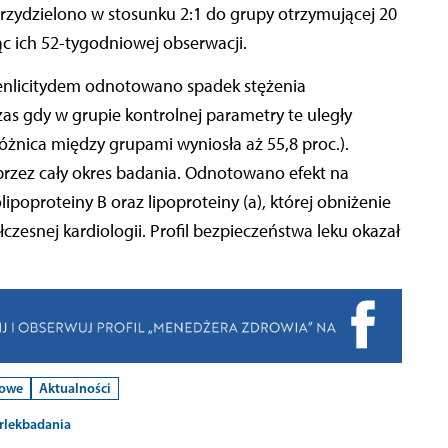
rzydzielono w stosunku 2:1 do grupy otrzymującej 20
ąc ich 52-tygodniowej obserwacji.
 enlicitydem odnotowano spadek stężenia
zas gdy w grupie kontrolnej parametry te uległy
nica między grupami wyniosła aż 55,8 proc.).
 przez cały okres badania. Odnotowano efekt na
ipoproteiny B oraz lipoproteiny (a), której obniżenie
zesnej kardiologii. Profil bezpieczeństwa leku okazał
kowe
Aktualności
r
lek
badania