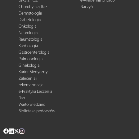
Lekarz POZ
e-Akademia Chorób
Choroby rzadkie
Naczyń
Dermatologia
Diabetologia
Onkologia
Neurologia
Reumatologia
Kardiologia
Gastroenterologia
Pulmonologia
Ginekologia
Kurier Medyczny
Zalecenia i
rekomendacje
e-Praktyka Leczenia
Ran
Warto wiedzieć
Biblioteka podcastów