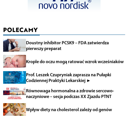
POLECAMY
Doustny inhibitor PCSK9 – FDA zatwierdza
pierwszy preparat
Krople do oczu mogą ratować wzrok wcześniaków
Prof. Leszek Czupryniak zaprasza na Pułapki
Codziennej Praktyki Lekarskiej ►
Równowaga hormonalna a zdrowie sercowo-
naczyniowe – sesja podczas XX Zjazdu PTNT
Wpływ diety na cholesterol zależy od genów