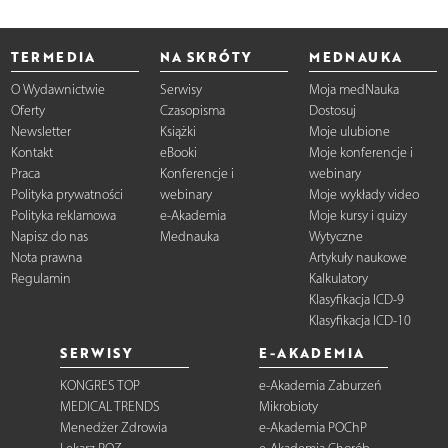
TERMEDIA
NA SKRÓTY
MEDNAUKA
O Wydawnictwie
Serwisy
Moja medNauka
Oferty
Czasopisma
Dostosuj
Newsletter
Książki
Moje ulubione
Kontakt
eBooki
Moje konferencje i
Praca
Konferencje i
webinary
Polityka prywatności
webinary
Moje wykłady video
Polityka reklamowa
e-Akademia
Moje kursy i quizy
Napisz do nas
Mednauka
Wytyczne
Nota prawna
Artykuły naukowe
Regulamin
Kalkulatory
Klasyfikacja ICD-9
Klasyfikacja ICD-10
SERWISY
E-AKADEMIA
KONGRES TOP
e-Akademia Zaburzeń
MEDICAL TRENDS
Mikrobioty
Menedżer Zdrowia
e-Akademia POChP