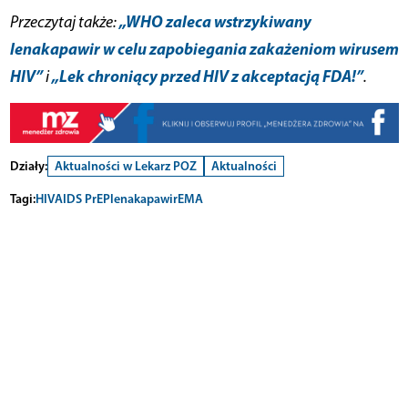
„WHO zaleca wstrzykiwany
Przeczytaj także:
lenakapawir w celu zapobiegania zakażeniom wirusem
HIV”
„Lek chroniący przed HIV z akceptacją FDA!”
i
.
Działy:
Aktualności w Lekarz POZ
Aktualności
Tagi:
HIV
AIDS PrEP
lenakapawir
EMA