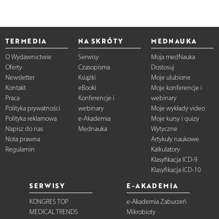
TERMEDIA
NA SKRÓTY
MEDNAUKA
O Wydawnictwie
Serwisy
Moja medNauka
Oferty
Czasopisma
Dostosuj
Newsletter
Książki
Moje ulubione
Kontakt
eBooki
Moje konferencje i
Praca
Konferencje i
webinary
Polityka prywatności
webinary
Moje wykłady video
Polityka reklamowa
e-Akademia
Moje kursy i quizy
Napisz do nas
Mednauka
Wytyczne
Nota prawna
Artykuły naukowe
Regulamin
Kalkulatory
Klasyfikacja ICD-9
Klasyfikacja ICD-10
SERWISY
E-AKADEMIA
KONGRES TOP
e-Akademia Zaburzeń
MEDICAL TRENDS
Mikrobioty