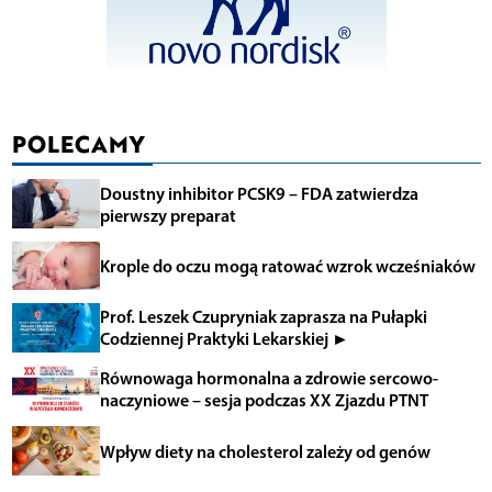
POLECAMY
Doustny inhibitor PCSK9 – FDA zatwierdza
pierwszy preparat
Krople do oczu mogą ratować wzrok wcześniaków
Prof. Leszek Czupryniak zaprasza na Pułapki
Codziennej Praktyki Lekarskiej ►
Równowaga hormonalna a zdrowie sercowo-
naczyniowe – sesja podczas XX Zjazdu PTNT
Wpływ diety na cholesterol zależy od genów