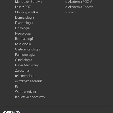
Menedżer Zdrowia
e-Akademia POChP
Lekarz POZ
e-Akademia Chorób
Choroby rzadkie
Naczyń
Dermatologia
Diabetologia
Onkologia
Neurologia
Reumatologia
Kardiologia
Gastroenterologia
Pulmonologia
Ginekologia
Kurier Medyczny
Zalecenia i
rekomendacje
e-Praktyka Leczenia
Ran
Warto wiedzieć
Biblioteka podcastów