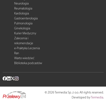
Neurologia
Reumatologia
Kardiologia
Gastroenterologia
Pulmonologia
Ginekologia
Kurier Medyczny
Zalecenia i
rekomendacje
e-Praktyka Leczenia
Ran
Warto wiedzieć
Biblioteka podcastów
© 2026 Termedia Sp. z o.o. All rights reserved.
Developed by
Termedia
.