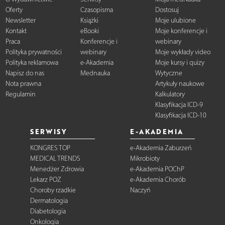
Oferty
Czasopisma
Dostosuj
Newsletter
Książki
Moje ulubione
Kontakt
eBooki
Moje konferencje i
Praca
Konferencje i
webinary
Polityka prywatności
webinary
Moje wykłady video
Polityka reklamowa
e-Akademia
Moje kursy i quizy
Napisz do nas
Mednauka
Wytyczne
Nota prawna
Artykuły naukowe
Regulamin
Kalkulatory
Klasyfikacja ICD-9
Klasyfikacja ICD-10
SERWISY
E-AKADEMIA
KONGRES TOP
e-Akademia Zaburzeń
MEDICAL TRENDS
Mikrobioty
Menedżer Zdrowia
e-Akademia POChP
Lekarz POZ
e-Akademia Chorób
Choroby rzadkie
Naczyń
Dermatologia
Diabetologia
Onkologia