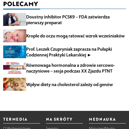
POLECAMY
Doustny inhibitor PCSK9 – FDA zatwierdza
pierwszy preparat
Krople do oczu mogą ratować wzrok wcześniaków
Prof. Leszek Czupryniak zaprasza na Pułapki
Codziennej Praktyki Lekarskiej ►
Równowaga hormonalna a zdrowie sercowo-
naczyniowe – sesja podczas XX Zjazdu PTNT
Wpływ diety na cholesterol zależy od genów
TERMEDIA
NA SKRÓTY
MEDNAUKA
O Wydawnictwie
Serwisy
Moja medNauka