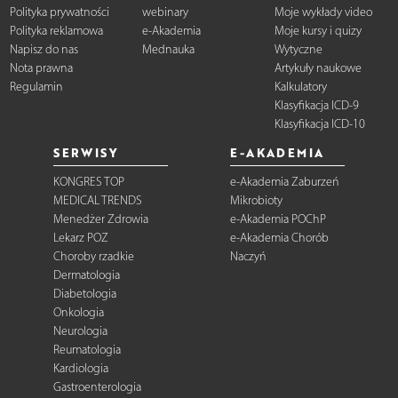
Polityka prywatności
webinary
Moje wykłady video
Polityka reklamowa
e-Akademia
Moje kursy i quizy
Napisz do nas
Mednauka
Wytyczne
Nota prawna
Artykuły naukowe
Regulamin
Kalkulatory
Klasyfikacja ICD-9
Klasyfikacja ICD-10
SERWISY
E-AKADEMIA
KONGRES TOP
e-Akademia Zaburzeń
MEDICAL TRENDS
Mikrobioty
Menedżer Zdrowia
e-Akademia POChP
Lekarz POZ
e-Akademia Chorób
Choroby rzadkie
Naczyń
Dermatologia
Diabetologia
Onkologia
Neurologia
Reumatologia
Kardiologia
Gastroenterologia