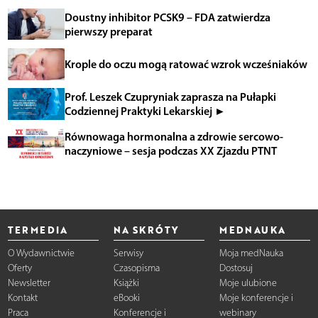
Doustny inhibitor PCSK9 – FDA zatwierdza
pierwszy preparat
Krople do oczu mogą ratować wzrok wcześniaków
Prof. Leszek Czupryniak zaprasza na Pułapki
Codziennej Praktyki Lekarskiej ►
Równowaga hormonalna a zdrowie sercowo-
naczyniowe – sesja podczas XX Zjazdu PTNT
TERMEDIA
NA SKRÓTY
MEDNAUKA
O Wydawnictwie
Serwisy
Moja medNauka
Oferty
Czasopisma
Dostosuj
Newsletter
Książki
Moje ulubione
Kontakt
eBooki
Moje konferencje i
Praca
Konferencje i
webinary