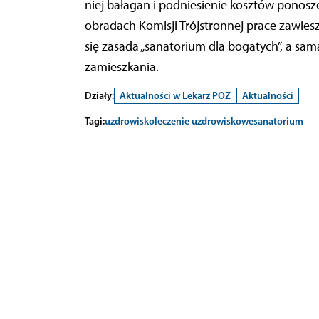
niej bałagan i podniesienie kosztów ponos
obradach Komisji Trójstronnej prace zawiesz
się zasada „sanatorium dla bogatych”, a sam
zamieszkania.
Działy:
Aktualności w Lekarz POZ
Aktualności
Tagi:
uzdrowisko
leczenie uzdrowiskowe
sanatorium