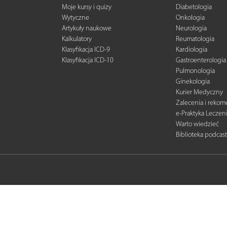
Moje kursy i quizy
Diabetologia
Wytyczne
Onkologia
Artykuły naukowe
Neurologia
Kalkulatory
Reumatologia
Klasyfikacja ICD-9
Kardiologia
Klasyfikacja ICD-10
Gastroenterologia
Pulmonologia
Ginekologia
Kurier Medyczny
Zalecenia i reko
e-Praktyka Leczen
Warto wiedzieć
Biblioteka podcas