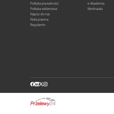
Polityka prywatności
e-Akademia
Polityka reklamowa
Mednauka
Napisz do nas
Nota prawna
Regulamin