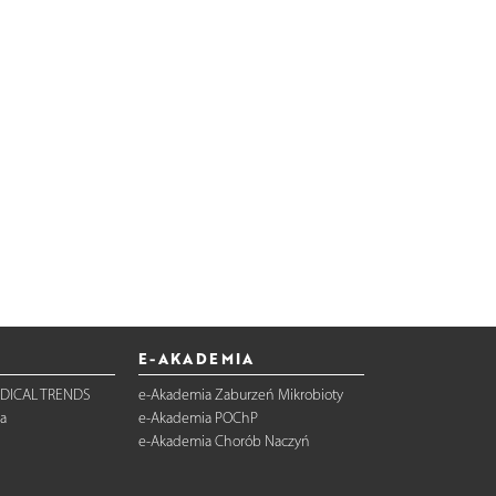
E-AKADEMIA
DICAL TRENDS
e-Akademia Zaburzeń Mikrobioty
a
e-Akademia POChP
e-Akademia Chorób Naczyń