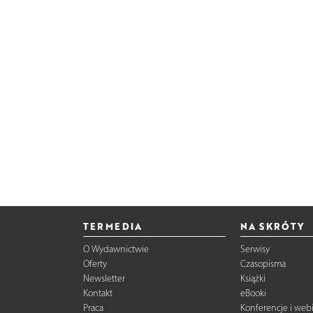
TERMEDIA
NA SKRÓTY
O Wydawnictwie
Serwisy
Oferty
Czasopisma
Newsletter
Książki
Kontakt
eBooki
Praca
Konferencje i web