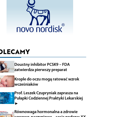
OLECAMY
Doustny inhibitor PCSK9 – FDA
zatwierdza pierwszy preparat
Krople do oczu mogą ratować wzrok
wcześniaków
Prof. Leszek Czupryniak zaprasza na
Pułapki Codziennej Praktyki Lekarskiej
►
Równowaga hormonalna a zdrowie
sercowo-naczyniowe – sesja podczas XX