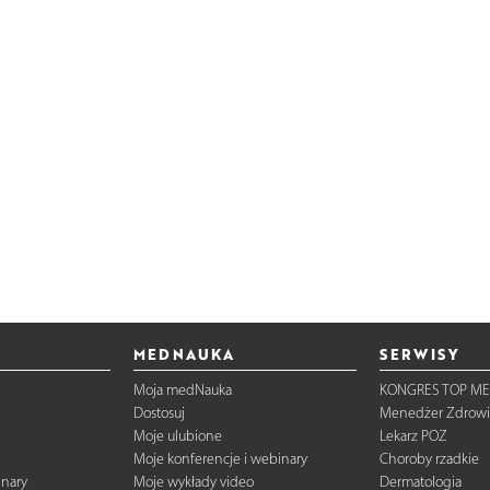
MEDNAUKA
SERWISY
Moja medNauka
KONGRES TOP ME
Dostosuj
Menedżer Zdrowi
Moje ulubione
Lekarz POZ
Moje konferencje i webinary
Choroby rzadkie
inary
Moje wykłady video
Dermatologia