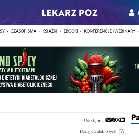
LEKARZ POZ
SY
CZASOPISMA
KSIĄŻKI
EBOOKI
KONFERENCJE I WEBINARY
Pa
Udostępnij
Dodaj do ulubionych