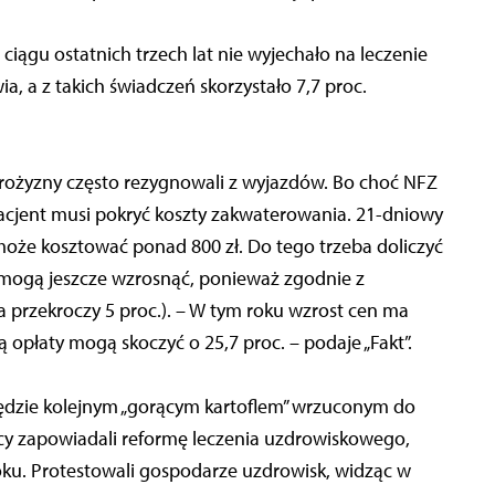
w ciągu ostatnich trzech lat nie wyjechało na leczenie
 a z takich świadczeń skorzystało 7,7 proc.
drożyzny często rezygnowali z wyjazdów. Bo choć NFZ
pacjent musi pokryć koszty zakwaterowania. 21-dniowy
może kosztować ponad 800 zł. Do tego trzeba doliczyć
y mogą jeszcze wzrosnąć, ponieważ zgodnie z
ta przekroczy 5 proc.). – W tym roku wzrost cen ma
ą opłaty mogą skoczyć o 25,7 proc. – podaje „Fakt”.
ędzie kolejnym „gorącym kartoflem” wrzuconym do
cy zapowiadali reformę leczenia uzdrowiskowego,
roku. Protestowali gospodarze uzdrowisk, widząc w