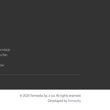
mendacje
ia Ran
tów
© 2026 Termedia Sp. z o.o. All rights reserved.
Developed by
Termedia
.