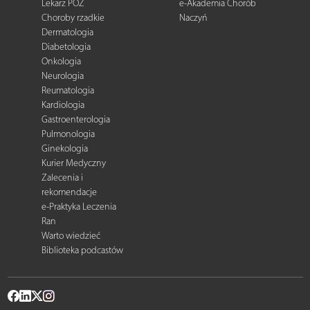
Lekarz POZ
e-Akademia Chorób
Choroby rzadkie
Naczyń
Dermatologia
Diabetologia
Onkologia
Neurologia
Reumatologia
Kardiologia
Gastroenterologia
Pulmonologia
Ginekologia
Kurier Medyczny
Zalecenia i
rekomendacje
e-Praktyka Leczenia
Ran
Warto wiedzieć
Biblioteka podcastów