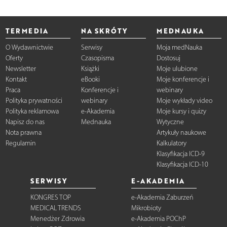
TERMEDIA
NA SKRÓTY
MEDNAUKA
O Wydawnictwie
Serwisy
Moja medNauka
Oferty
Czasopisma
Dostosuj
Newsletter
Książki
Moje ulubione
Kontakt
eBooki
Moje konferencje i
Praca
Konferencje i
webinary
Polityka prywatności
webinary
Moje wykłady video
Polityka reklamowa
e-Akademia
Moje kursy i quizy
Napisz do nas
Mednauka
Wytyczne
Nota prawna
Artykuły naukowe
Regulamin
Kalkulatory
Klasyfikacja ICD-9
Klasyfikacja ICD-10
SERWISY
E-AKADEMIA
KONGRES TOP
e-Akademia Zaburzeń
MEDICAL TRENDS
Mikrobioty
Menedżer Zdrowia
e-Akademia POChP