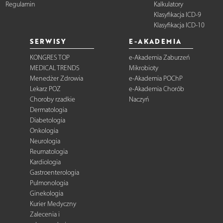
Regulamin
Kalkulatory
Klasyfikacja ICD-9
Klasyfikacja ICD-10
SERWISY
E-AKADEMIA
KONGRES TOP
e-Akademia Zaburzeń
MEDICAL TRENDS
Mikrobioty
Menedżer Zdrowia
e-Akademia POChP
Lekarz POZ
e-Akademia Chorób
Choroby rzadkie
Naczyń
Dermatologia
Diabetologia
Onkologia
Neurologia
Reumatologia
Kardiologia
Gastroenterologia
Pulmonologia
Ginekologia
Kurier Medyczny
Zalecenia i