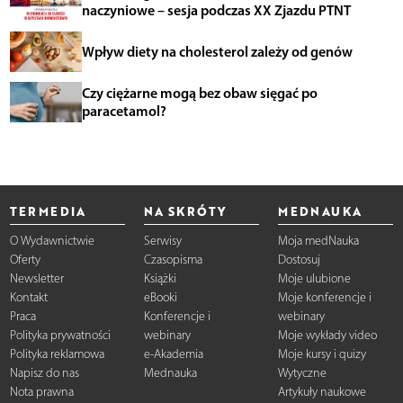
naczyniowe – sesja podczas XX Zjazdu PTNT
Wpływ diety na cholesterol zależy od genów
Czy ciężarne mogą bez obaw sięgać po
paracetamol?
TERMEDIA
NA SKRÓTY
MEDNAUKA
O Wydawnictwie
Serwisy
Moja medNauka
Oferty
Czasopisma
Dostosuj
Newsletter
Książki
Moje ulubione
Kontakt
eBooki
Moje konferencje i
Praca
Konferencje i
webinary
Polityka prywatności
webinary
Moje wykłady video
Polityka reklamowa
e-Akademia
Moje kursy i quizy
Napisz do nas
Mednauka
Wytyczne
Nota prawna
Artykuły naukowe