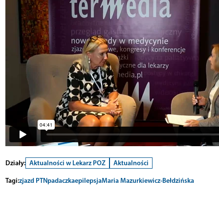
Działy:
Aktualności w Lekarz POZ
Aktualności
Tagi:
zjazd PTN
padaczka
epilepsja
Maria Mazurkiewicz-Bełdzińska