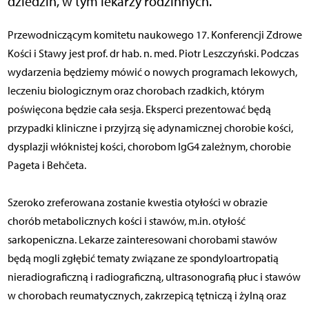
dziedzin, w tym lekarzy rodzinnych.
Przewodniczącym komitetu naukowego 17. Konferencji Zdrowe
Kości i Stawy jest prof. dr hab. n. med. Piotr Leszczyński. Podczas
wydarzenia będziemy mówić o nowych programach lekowych,
leczeniu biologicznym oraz chorobach rzadkich, którym
poświęcona będzie cała sesja. Eksperci prezentować będą
przypadki kliniczne i przyjrzą się adynamicznej chorobie kości,
dysplazji włóknistej kości, chorobom IgG4 zależnym, chorobie
Pageta i Behčeta.
Szeroko zreferowana zostanie kwestia otyłości w obrazie
chorób metabolicznych kości i stawów, m.in. otyłość
sarkopeniczna. Lekarze zainteresowani chorobami stawów
będą mogli zgłębić tematy związane ze spondyloartropatią
nieradiograficzną i radiograficzną, ultrasonografią płuc i stawów
w chorobach reumatycznych, zakrzepicą tętniczą i żylną oraz