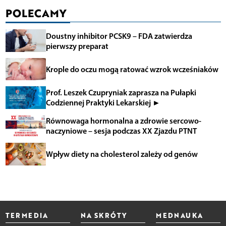
POLECAMY
Doustny inhibitor PCSK9 – FDA zatwierdza
pierwszy preparat
Krople do oczu mogą ratować wzrok wcześniaków
Prof. Leszek Czupryniak zaprasza na Pułapki
Codziennej Praktyki Lekarskiej ►
Równowaga hormonalna a zdrowie sercowo-
naczyniowe – sesja podczas XX Zjazdu PTNT
Wpływ diety na cholesterol zależy od genów
TERMEDIA
NA SKRÓTY
MEDNAUKA