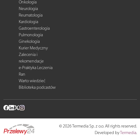
Onkologia
Neurologia
Reumatologia
Kardiologia
Gastroenterologia
Pulmonologia
Ginekologia
Kurier Medyczny
Zalecenia i
rekomendacje
e-Praktyka Leczenia
Ran
Warto wiedzieć
Biblioteka podcastów
© 2026 Termedia Sp. z o.o. All rights reserved.
Developed by
Termedia
.