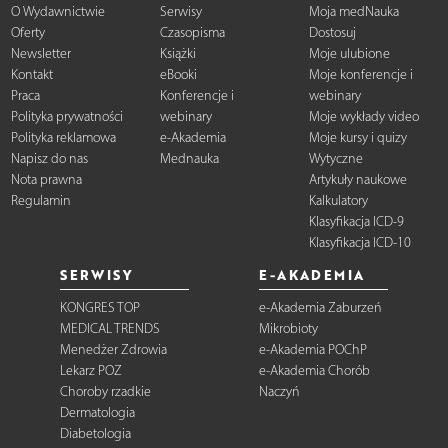
O Wydawnictwie
Serwisy
Moja medNauka
Oferty
Czasopisma
Dostosuj
Newsletter
Książki
Moje ulubione
Kontakt
eBooki
Moje konferencje i
Praca
Konferencje i
webinary
Polityka prywatności
webinary
Moje wykłady video
Polityka reklamowa
e-Akademia
Moje kursy i quizy
Napisz do nas
Mednauka
Wytyczne
Nota prawna
Artykuły naukowe
Regulamin
Kalkulatory
Klasyfikacja ICD-9
Klasyfikacja ICD-10
SERWISY
E-AKADEMIA
KONGRES TOP
e-Akademia Zaburzeń
MEDICAL TRENDS
Mikrobioty
Menedżer Zdrowia
e-Akademia POChP
Lekarz POZ
e-Akademia Chorób
Choroby rzadkie
Naczyń
Dermatologia
Diabetologia