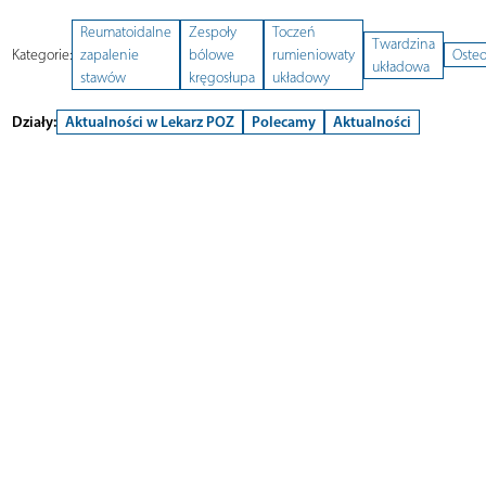
Reumatoidalne
Zespoły
Toczeń
Twardzina
Kategorie:
zapalenie
bólowe
rumieniowaty
Oste
układowa
stawów
kręgosłupa
układowy
Działy:
Aktualności w Lekarz POZ
Polecamy
Aktualności