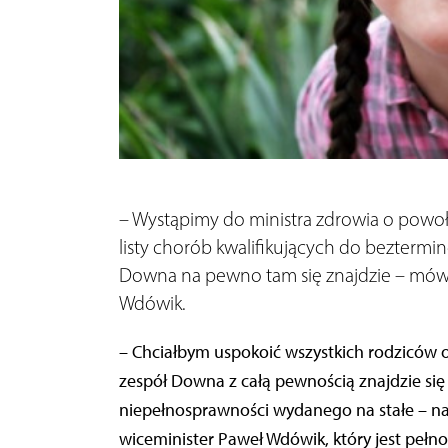
– Wystąpimy do ministra zdrowia o powo
listy chorób kwalifikujących do bezterm
Downa na pewno tam się znajdzie – mówi w
Wdówik.
– Chciałbym uspokoić wszystkich rodziców 
zespół Downa z całą pewnością znajdzie się 
niepełnosprawności wydanego na stałe – nap
wiceminister Paweł Wdówik, który jest peł