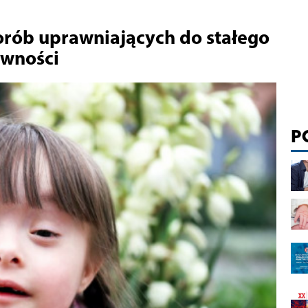
orób uprawniających do stałego
awności
P