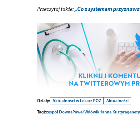
„Co z systemem przyznawan
Przeczytaj także:
Działy:
Aktualności w Lekarz POZ
Aktualności
Tagi:
zespół Downa
Paweł Wdówik
Hanna Kustyra
genety