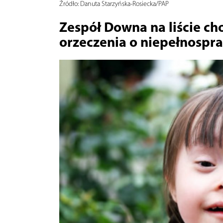
Źródło:
Danuta Starzyńska-Rosiecka/PAP
Zespół Downa na liście ch
orzeczenia o niepełnospr