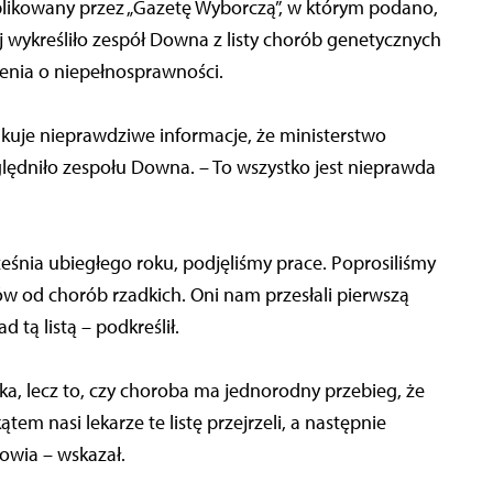
ublikowany przez „Gazetę Wyborczą”, w którym podano,
ej wykreśliło zespół Downa z listy chorób genetycznych
nia o niepełnosprawności.
ikuje nieprawdziwe informacje, że ministerstwo
ględniło zespołu Downa. – To wszystko jest nieprawda
ześnia ubiegłego roku, podjęliśmy prace. Poprosiliśmy
w od chorób rzadkich. Oni nam przesłali pierwszą
d tą listą – podkreślił.
dka, lecz to, czy choroba ma jednorodny przebieg, że
m nasi lekarze te listę przejrzeli, a następnie
owia – wskazał.