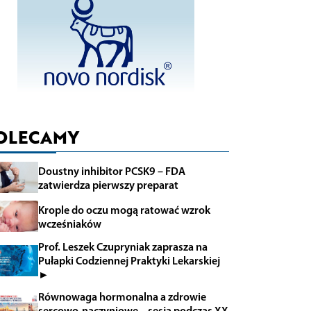
OLECAMY
Doustny inhibitor PCSK9 – FDA
zatwierdza pierwszy preparat
Krople do oczu mogą ratować wzrok
wcześniaków
Prof. Leszek Czupryniak zaprasza na
Pułapki Codziennej Praktyki Lekarskiej
►
Równowaga hormonalna a zdrowie
sercowo-naczyniowe – sesja podczas XX