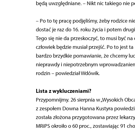
będą uwzględniane. – Nikt nic takiego nie p
– Po to tę pracę podjęliśmy, żeby rodzice ni
dostać je raz do 16. roku życia i potem drugi
Tego się nie da przeskoczyć, to musi być na 
człowiek będzie musiał przejść. Po to jest t
bardzo brzydkie pomawianie, że chcemy lud
nieprawdy i niepotrzebnym wprowadzaniem 
rodzin – powiedział Wdówik.
Lista z wykluczeniami?
Przypomnijmy. 26 sierpnia w „Wysokich Obca
z zespołem Downa Hanna Kustyra powiedziała
została złożona przygotowana przez lekarzy
MRiPS okroiło o 60 proc., zostawiając 91 ch