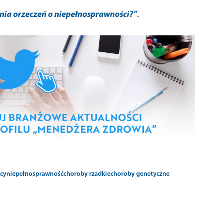
ia orzeczeń o niepełnosprawności?”
.
cy
niepełnosprawność
choroby rzadkie
choroby genetyczne