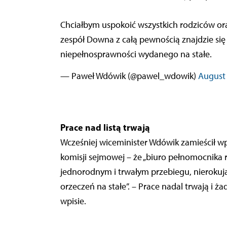
Chciałbym uspokoić wszystkich rodziców oraz opiekunów i bliskich osób z zespołem Downa, że
zespół Downa z całą pewnością znajdzie się 
niepełnosprawności wydanego na stałe.
— Paweł Wdówik (@pawel_wdowik)
August 
Prace nad listą trwają
Wcześniej wiceminister Wdówik zamieścił wp
komisji sejmowej – że „biuro pełnomocnika r
jednorodnym i trwałym przebiegu, nieroku
orzeczeń na stałe”. – Prace nadal trwają i 
wpisie.