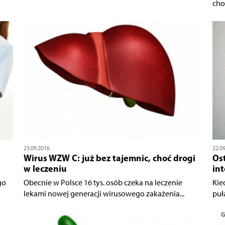
cho
23.09.2016
22.0
Wirus WZW C: już bez tajemnic, choć drogi
Ost
w leczeniu
in
go
Obecnie w Polsce 16 tys. osób czeka na leczenie
Kie
lekami nowej generacji wirusowego zakażenia...
puł