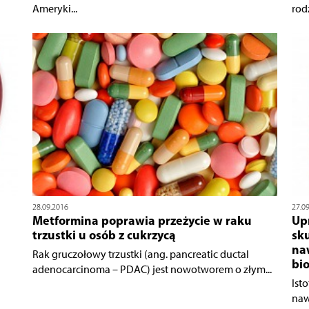
Ameryki...
rod
28.09.2016
27.0
Metformina poprawia przeżycie w raku
Up
trzustki u osób z cukrzycą
sku
na
Rak gruczołowy trzustki (ang. pancreatic ductal
bi
adenocarcinoma – PDAC) jest nowotworem o złym...
Ist
naw