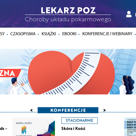
LEKARZ POZ
Choroby układu pokarmowego
SY
CZASOPISMA
KSIĄŻKI
EBOOKI
KONFERENCJE I WEBINARY
<
>
KONFERENCJE
STACJONARNIE
ds –
Skóra i Kości