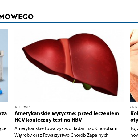
RMOWEGO
10.10.2016
06.1
rza
Amerykańskie wytyczne: przed leczeniem
Ko
HCV konieczny test na HBV
oty
ące
Amerykańskie Towarzystwo Badań nad Chorobami
To,
Wątroby oraz Towarzystwo Chorób Zapalnych
now