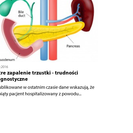
9.2016
re zapalenie trzustki - trudności
agnostyczne
blikowane w ostatnim czasie dane wskazują, że
piąty pacjent hospitalizowany z powodu...