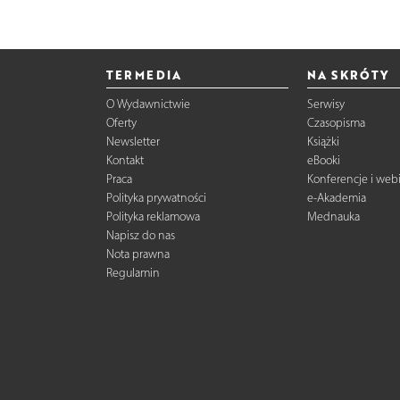
TERMEDIA
NA SKRÓTY
O Wydawnictwie
Serwisy
Oferty
Czasopisma
Newsletter
Książki
Kontakt
eBooki
Praca
Konferencje i web
Polityka prywatności
e-Akademia
Polityka reklamowa
Mednauka
Napisz do nas
Nota prawna
Regulamin