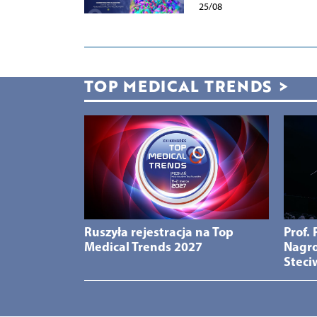
25/08
TOP MEDICAL TRENDS
>
Ruszyła rejestracja na Top
Prof.
Medical Trends 2027
Nagro
Steci