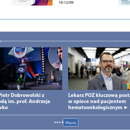
10-12/09
 Piotr Dobrowolski z
Lekarz POZ kluczową post
dą im. prof. Andrzeja
w opiece nad pacjentem
wko
hematoonkologicznym ►
Więcej