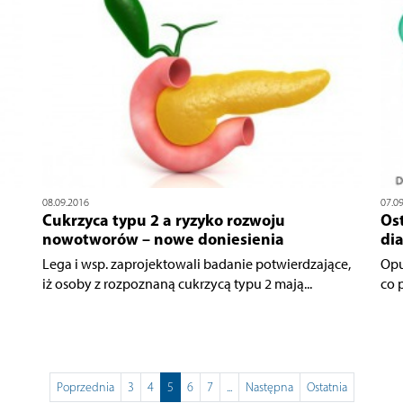
08.09.2016
07.0
Cukrzyca typu 2 a ryzyko rozwoju
Ost
nowotworów – nowe doniesienia
di
Lega i wsp. zaprojektowali badanie potwierdzające,
Opu
iż osoby z rozpoznaną cukrzycą typu 2 mają...
co 
Poprzednia
3
4
5
6
7
...
Następna
Ostatnia