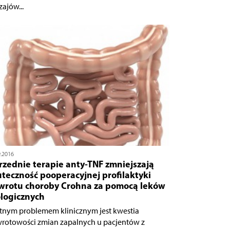
zajów...
9.2016
rzednie terapie anty-TNF zmniejszają
teczność pooperacyjnej profilaktyki
wrotu choroby Crohna za pomocą leków
ologicznych
otnym problemem klinicznym jest kwestia
rotowości zmian zapalnych u pacjentów z