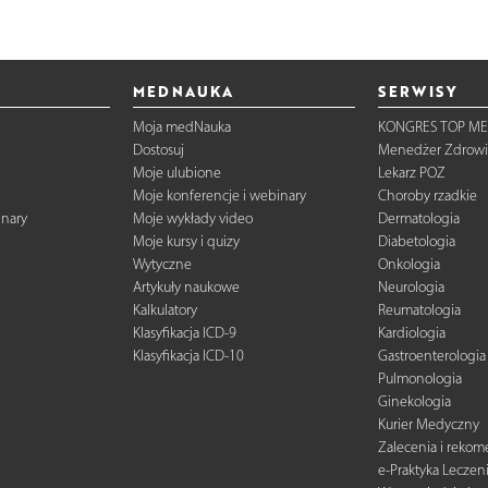
MEDNAUKA
SERWISY
Moja medNauka
KONGRES TOP ME
Dostosuj
Menedżer Zdrowi
Moje ulubione
Lekarz POZ
Moje konferencje i webinary
Choroby rzadkie
inary
Moje wykłady video
Dermatologia
Moje kursy i quizy
Diabetologia
Wytyczne
Onkologia
Artykuły naukowe
Neurologia
Kalkulatory
Reumatologia
Klasyfikacja ICD-9
Kardiologia
Klasyfikacja ICD-10
Gastroenterologia
Pulmonologia
Ginekologia
Kurier Medyczny
Zalecenia i reko
e-Praktyka Leczen