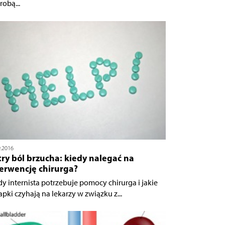
robą...
9.2016
ry ból brzucha: kiedy nalegać na
terwencję chirurga?
dy internista potrzebuje pomocy chirurga i jakie
apki czyhają na lekarzy w związku z...