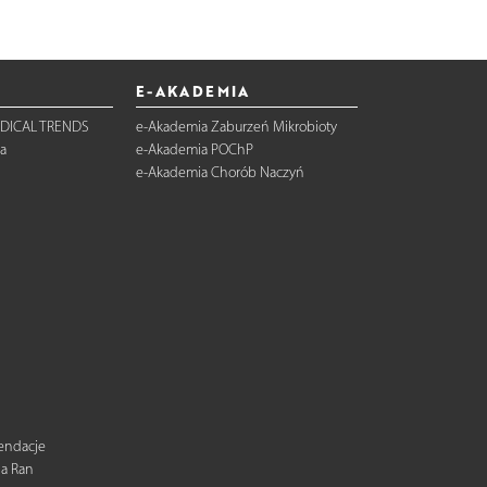
E-AKADEMIA
DICAL TRENDS
e-Akademia Zaburzeń Mikrobioty
a
e-Akademia POChP
e-Akademia Chorób Naczyń
mendacje
ia Ran