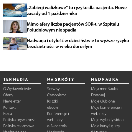
„Zabiegi walizkowe” to ryzyko dla pacjenta. Nowe
zasady od 1 października
Mimo afery liczba pacjentów SOR-u w Szpitalu
Południowym nie spadła
Nadwaga i otyłość w dzieciństwie to wyższe ryzyko
bezdzietności w wieku dorosłym
TERMEDIA
NA SKRÓTY
MEDNAUKA
O Wydawnictwie
Serwisy
Moja medNauka
Oferty
Czasopisma
Dostosuj
Newsletter
Książki
Moje ulubione
Kontakt
eBooki
Moje konferencje i
Praca
Konferencje i
webinary
Polityka prywatności
webinary
Moje wykłady video
Polityka reklamowa
e-Akademia
Moje kursy i quizy