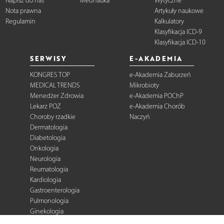
Napisz do nas
Mednauka
Wytyczne
Nota prawna
Artykuły naukowe
Regulamin
Kalkulatory
Klasyfikacja ICD-9
Klasyfikacja ICD-10
SERWISY
E-AKADEMIA
KONGRES TOP
e-Akademia Zaburzeń
MEDICAL TRENDS
Mikrobioty
Menedżer Zdrowia
e-Akademia POChP
Lekarz POZ
e-Akademia Chorób
Choroby rzadkie
Naczyń
Dermatologia
Diabetologia
Onkologia
Neurologia
Reumatologia
Kardiologia
Gastroenterologia
Pulmonologia
Ginekologia
Kurier Medyczny