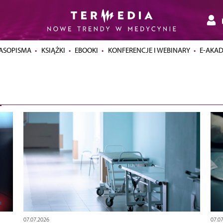
ASOPISMA
KSIĄŻKI
EBOOKI
KONFERENCJE I WEBINARY
E-AKA
07.07.2026
07.0