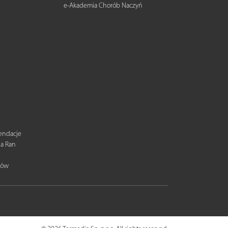
e-Akademia Chorób Naczyń
mendacje
ia Ran
tów