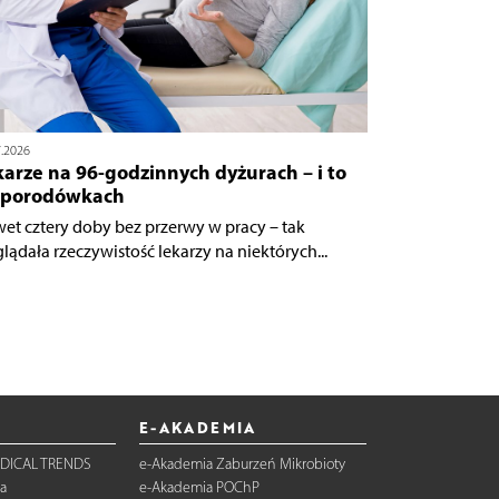
7.2026
arze na 96-godzinnych dyżurach – i to
 porodówkach
et cztery doby bez przerwy w pracy – tak
lądała rzeczywistość lekarzy na niektórych...
E-AKADEMIA
DICAL TRENDS
e-Akademia Zaburzeń Mikrobioty
a
e-Akademia POChP