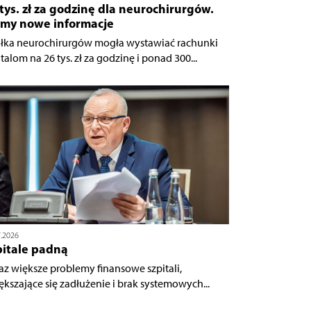
tys. zł za godzinę dla neurochirurgów.
my nowe informacje
łka neurochirurgów mogła wystawiać rachunki
talom na 26 tys. zł za godzinę i ponad 300...
7.2026
pitale padną
az większe problemy finansowe szpitali,
ększające się zadłużenie i brak systemowych...