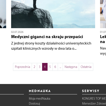
02.07.2026
01.0
Medyczni giganci na skraju przepaści
Lek
na
Z jednej strony koszty działalności uniwersyteckich
Naw
szpitali klinicznych wzrosły w dwa lata o...
wyg
Poprzednia
2
3
4
5
6
...
Następna
Ostatnia
MEDNAUKA
SERWISY
Moja medNauka
KONGRES TOP ME
Dostosuj
Menedżer Zdrowi