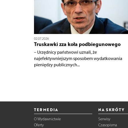
02.07.2026
Truskawki zza koła podbiegunowego
– Urzędnicy państwowi uznali, że
najefektywniejszym sposobem wydatkowania
pieniędzy publicznych...
TERMEDIA
NA SKRÓTY
O Wydawnictwie
Serwisy
Oferty
Czasopisma