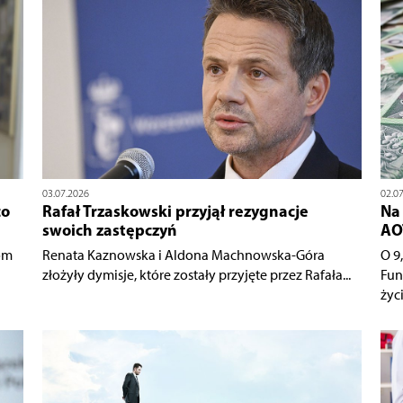
03.07.2026
02.0
co
Rafał Trzaskowski przyjął rezygnacje
Na
swoich zastępczyń
AO
om
Renata Kaznowska i Aldona Machnowska-Góra
O 9
złożyły dymisje, które zostały przyjęte przez Rafała...
Fun
życi