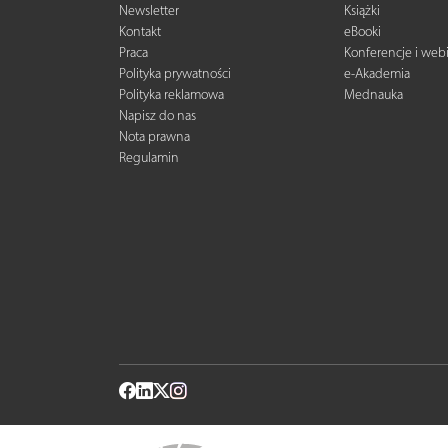
Newsletter
Książki
Kontakt
eBooki
Praca
Konferencje i web
Polityka prywatności
e-Akademia
Polityka reklamowa
Mednauka
Napisz do nas
Nota prawna
Regulamin