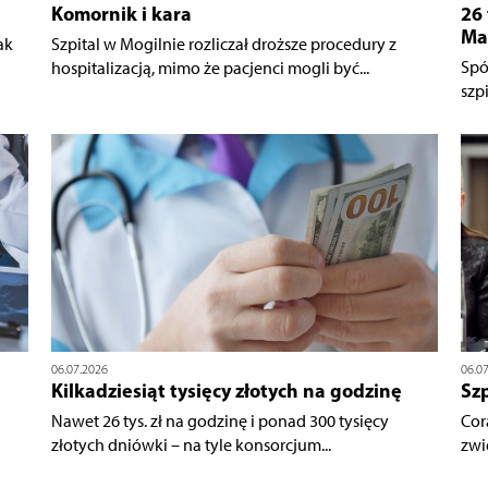
Komornik i kara
26 
Ma
ak
Szpital w Mogilnie rozliczał droższe procedury z
Spó
hospitalizacją, mimo że pacjenci mogli być...
szpi
06.07.2026
06.0
Kilkadziesiąt tysięcy złotych na godzinę
Sz
Nawet 26 tys. zł na godzinę i ponad 300 tysięcy
Cor
złotych dniówki – na tyle konsorcjum...
zwi