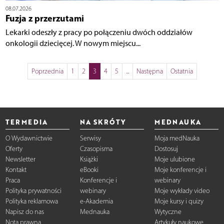
08.07.2026
Fuzja z przerzutami
Lekarki odeszły z pracy po połączeniu dwóch oddziałów
onkologii dziecięcej. W nowym miejscu...
Poprzednia
1
2
3
4
5
...
Następna
Ostatnia
TERMEDIA
NA SKRÓTY
MEDNAUKA
O Wydawnictwie
Serwisy
Moja medNauka
Oferty
Czasopisma
Dostosuj
Newsletter
Książki
Moje ulubione
Kontakt
eBooki
Moje konferencje i
Praca
Konferencje i
webinary
Polityka prywatności
webinary
Moje wykłady video
Polityka reklamowa
e-Akademia
Moje kursy i quizy
Napisz do nas
Mednauka
Wytyczne
Nota prawna
Artykuły naukowe