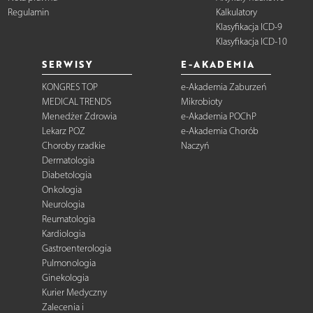
Regulamin
Kalkulatory
Klasyfikacja ICD-9
Klasyfikacja ICD-10
SERWISY
E-AKADEMIA
KONGRES TOP
e-Akademia Zaburzeń
MEDICAL TRENDS
Mikrobioty
Menedżer Zdrowia
e-Akademia POChP
Lekarz POZ
e-Akademia Chorób
Choroby rzadkie
Naczyń
Dermatologia
Diabetologia
Onkologia
Neurologia
Reumatologia
Kardiologia
Gastroenterologia
Pulmonologia
Ginekologia
Kurier Medyczny
Zalecenia i