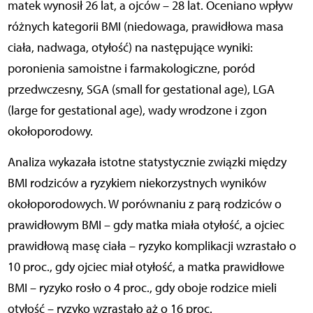
matek wynosił 26 lat, a ojców – 28 lat. Oceniano wpływ
różnych kategorii BMI (niedowaga, prawidłowa masa
ciała, nadwaga, otyłość) na następujące wyniki:
poronienia samoistne i farmakologiczne, poród
przedwczesny, SGA (small for gestational age), LGA
(large for gestational age), wady wrodzone i zgon
okołoporodowy.
Analiza wykazała istotne statystycznie związki między
BMI rodziców a ryzykiem niekorzystnych wyników
okołoporodowych. W porównaniu z parą rodziców o
prawidłowym BMI – gdy matka miała otyłość, a ojciec
prawidłową masę ciała – ryzyko komplikacji wzrastało o
10 proc., gdy ojciec miał otyłość, a matka prawidłowe
BMI – ryzyko rosło o 4 proc., gdy oboje rodzice mieli
otyłość – ryzyko wzrastało aż o 16 proc.