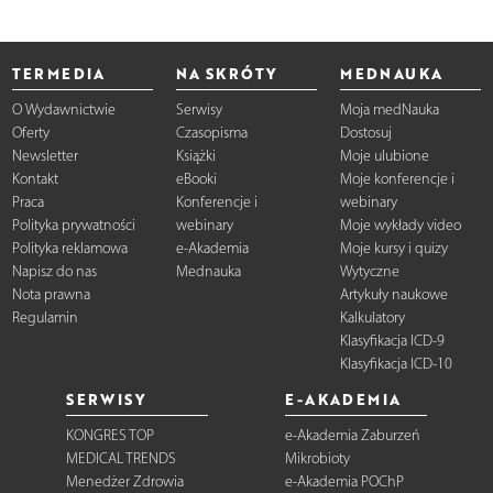
TERMEDIA
NA SKRÓTY
MEDNAUKA
O Wydawnictwie
Serwisy
Moja medNauka
Oferty
Czasopisma
Dostosuj
Newsletter
Książki
Moje ulubione
Kontakt
eBooki
Moje konferencje i
Praca
Konferencje i
webinary
Polityka prywatności
webinary
Moje wykłady video
Polityka reklamowa
e-Akademia
Moje kursy i quizy
Napisz do nas
Mednauka
Wytyczne
Nota prawna
Artykuły naukowe
Regulamin
Kalkulatory
Klasyfikacja ICD-9
Klasyfikacja ICD-10
SERWISY
E-AKADEMIA
KONGRES TOP
e-Akademia Zaburzeń
MEDICAL TRENDS
Mikrobioty
Menedżer Zdrowia
e-Akademia POChP