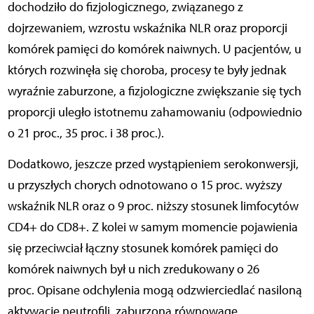
dochodziło do fizjologicznego, związanego z
dojrzewaniem, wzrostu wskaźnika NLR oraz proporcji
komórek pamięci do komórek naiwnych. U pacjentów, u
których rozwinęła się choroba, procesy te były jednak
wyraźnie zaburzone, a fizjologiczne zwiększanie się tych
proporcji uległo istotnemu zahamowaniu (odpowiednio
o 21 proc., 35 proc. i 38 proc.).
Dodatkowo, jeszcze przed wystąpieniem serokonwersji,
u przyszłych chorych odnotowano o 15 proc. wyższy
wskaźnik NLR oraz o 9 proc. niższy stosunek limfocytów
CD4+ do CD8+. Z kolei w samym momencie pojawienia
się przeciwciał łączny stosunek komórek pamięci do
komórek naiwnych był u nich zredukowany o 26
proc. Opisane odchylenia mogą odzwierciedlać nasiloną
aktywację neutrofili, zaburzoną równowagę