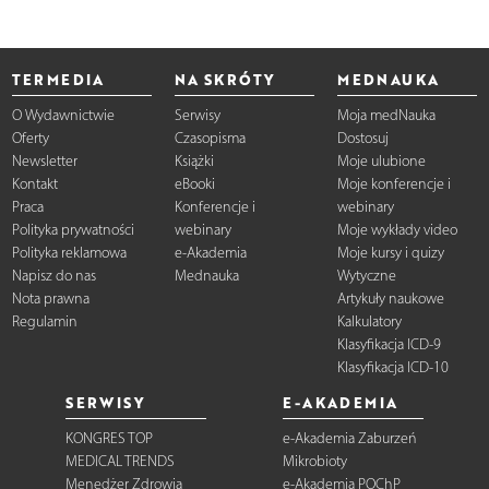
TERMEDIA
NA SKRÓTY
MEDNAUKA
O Wydawnictwie
Serwisy
Moja medNauka
Oferty
Czasopisma
Dostosuj
Newsletter
Książki
Moje ulubione
Kontakt
eBooki
Moje konferencje i
Praca
Konferencje i
webinary
Polityka prywatności
webinary
Moje wykłady video
Polityka reklamowa
e-Akademia
Moje kursy i quizy
Napisz do nas
Mednauka
Wytyczne
Nota prawna
Artykuły naukowe
Regulamin
Kalkulatory
Klasyfikacja ICD-9
Klasyfikacja ICD-10
SERWISY
E-AKADEMIA
KONGRES TOP
e-Akademia Zaburzeń
MEDICAL TRENDS
Mikrobioty
Menedżer Zdrowia
e-Akademia POChP