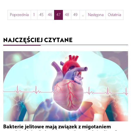
Poprzednia
1
45
46
47
48
49
...
Następna
Ostatnia
NAJCZĘŚCIEJ CZYTANE
Bakterie jelitowe mają związek z migotaniem