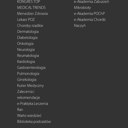
KONGRES TOP
e-Akademia Zaburzeń
MEDICAL TRENDS
Mikrobioty
Menedżer Zdrowia
e-Akademia POChP
Lekarz POZ
e-Akademia Chorób
Choroby rzadkie
Naczyń
Dermatologia
Diabetologia
Onkologia
Neurologia
Reumatologia
Kardiologia
Gastroenterologia
Pulmonologia
Ginekologia
Kurier Medyczny
Zalecenia i
rekomendacje
e-Praktyka Leczenia
Ran
Warto wiedzieć
Biblioteka podcastów