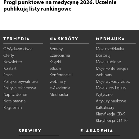
Progi punktowe na medycynę 2026. Uczelnie
publikują listy rankingowe
TERMEDIA
NA SKRÓTY
MEDNAUKA
O Wydawnictwie
Serwisy
Moja medNauka
Oferty
Czasopisma
Dostosuj
Newsletter
Książki
Moje ulubione
Kontakt
eBooki
Moje konferencje i
Praca
Konferencje i
webinary
Polityka prywatności
webinary
Moje wykłady video
Polityka reklamowa
e-Akademia
Moje kursy i quizy
Napisz do nas
Mednauka
Wytyczne
Nota prawna
Artykuły naukowe
Regulamin
Kalkulatory
Klasyfikacja ICD-9
Klasyfikacja ICD-10
SERWISY
E-AKADEMIA