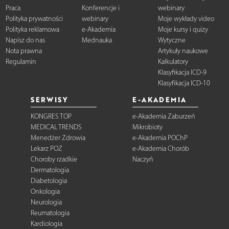
Praca
Konferencje i
webinary
Polityka prywatności
webinary
Moje wykłady video
Polityka reklamowa
e-Akademia
Moje kursy i quizy
Napisz do nas
Mednauka
Wytyczne
Nota prawna
Artykuły naukowe
Regulamin
Kalkulatory
Klasyfikacja ICD-9
Klasyfikacja ICD-10
SERWISY
E-AKADEMIA
KONGRES TOP
e-Akademia Zaburzeń
MEDICAL TRENDS
Mikrobioty
Menedżer Zdrowia
e-Akademia POChP
Lekarz POZ
e-Akademia Chorób
Choroby rzadkie
Naczyń
Dermatologia
Diabetologia
Onkologia
Neurologia
Reumatologia
Kardiologia