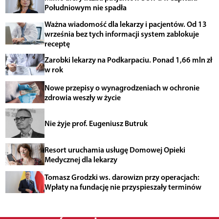
Południowym nie spadła
Ważna wiadomość dla lekarzy i pacjentów. Od 13
września bez tych informacji system zablokuje
receptę
Zarobki lekarzy na Podkarpaciu. Ponad 1,66 mln zł
w rok
Nowe przepisy o wynagrodzeniach w ochronie
zdrowia weszły w życie
Nie żyje prof. Eugeniusz Butruk
Resort uruchamia usługę Domowej Opieki
Medycznej dla lekarzy
Tomasz Grodzki ws. darowizn przy operacjach:
Wpłaty na fundację nie przyspieszały terminów