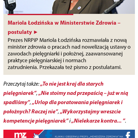
Mariola Łodzińska w Ministerstwie Zdrowia –
postulaty ►
Prezes NRPiP Mariola Łodzińska rozmawiała z nową
minister zdrowia o pracach nad nowelizacją ustawy o
zawodach pielęgniarki i położnej, zaawansowanej
praktyce pielęgniarskiej i normach
zatrudnienia. Przekazała też pismo z postulatami.
„To nie jest kraj dla starych
Przeczytaj także:
pielęgniarek”
„Nie stoimy nad przepaścią – już w nią
,
spadliśmy”
„Urlop dla poratowania pielęgniarek i
,
położnych? Raczej nie”
„Wykorzystajmy wreszcie
,
kompetencje pielęgniarek”
„Nielekarze kontra... ”
i
.