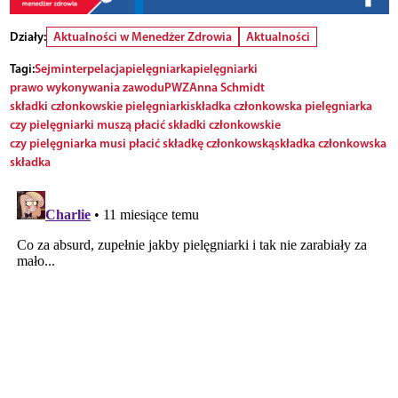
Działy:
Aktualności w Menedżer Zdrowia
Aktualności
Tagi:
Sejm
interpelacja
pielęgniarka
pielęgniarki
prawo wykonywania zawodu
PWZ
Anna Schmidt
składki członkowskie pielęgniarki
składka członkowska pielęgniarka
czy pielęgniarki muszą płacić składki członkowskie
czy pielęgniarka musi płacić składkę członkowską
składka członkowska
składka