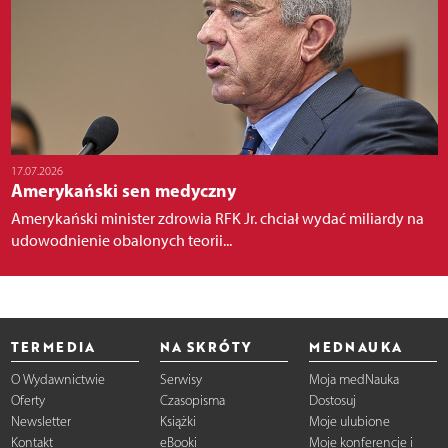
17.07.2026
Amerykański sen medyczny
Amerykański minister zdrowia RFK Jr. chciał wydać miliardy na
udowodnienie obalonych teorii...
TERMEDIA
NA SKRÓTY
MEDNAUKA
O Wydawnictwie
Serwisy
Moja medNauka
Oferty
Czasopisma
Dostosuj
Newsletter
Książki
Moje ulubione
Kontakt
eBooki
Moje konferencje i