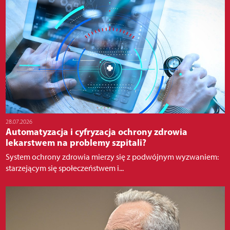
28.07.2026
Automatyzacja i cyfryzacja ochrony zdrowia
lekarstwem na problemy szpitali?
System ochrony zdrowia mierzy się z podwójnym wyzwaniem:
starzejącym się społeczeństwem i...