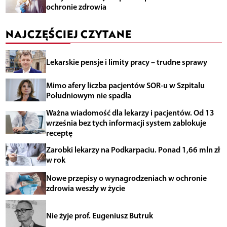
ochronie zdrowia
NAJCZĘŚCIEJ CZYTANE
Lekarskie pensje i limity pracy – trudne sprawy
Mimo afery liczba pacjentów SOR-u w Szpitalu
Południowym nie spadła
Ważna wiadomość dla lekarzy i pacjentów. Od 13
września bez tych informacji system zablokuje
receptę
Zarobki lekarzy na Podkarpaciu. Ponad 1,66 mln zł
w rok
Nowe przepisy o wynagrodzeniach w ochronie
zdrowia weszły w życie
Nie żyje prof. Eugeniusz Butruk