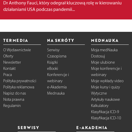
Dr Anthony Fauci, który odegrał kluczową rolę w kierowaniu
działaniami USA podczas pandemii...
TERMEDIA
NA SKRÓTY
MEDNAUKA
O Wydawnictwie
Serwisy
Moja medNauka
Oferty
Czasopisma
Dostosuj
Newsletter
Książki
Moje ulubione
Kontakt
eBooki
Moje konferencje i
Praca
Konferencje i
webinary
Polityka prywatności
webinary
Moje wykłady video
Polityka reklamowa
e-Akademia
Moje kursy i quizy
Napisz do nas
Mednauka
Wytyczne
Nota prawna
Artykuły naukowe
Regulamin
Kalkulatory
Klasyfikacja ICD-9
Klasyfikacja ICD-10
SERWISY
E-AKADEMIA