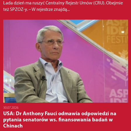
Lada dzień ma ruszyć Centralny Rejestr Umów (CRU). Obejmie
też SPZOZ-y. – W rejestrze znajdą...
30.07.2026
USA: Dr Anthony Fauci odmawia odpowiedzi na
pytania senatorów ws. finansowania badań w
Chinach