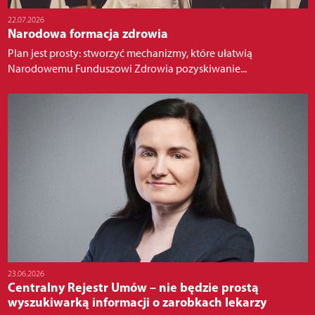
22.07.2026
Narodowa formacja zdrowia
Plan jest prosty: stworzyć mechanizmy, które ułatwią
Narodowemu Funduszowi Zdrowia pozyskiwanie...
23.06.2026
Centralny Rejestr Umów – nie będzie prostą
wyszukiwarką informacji o zarobkach lekarzy