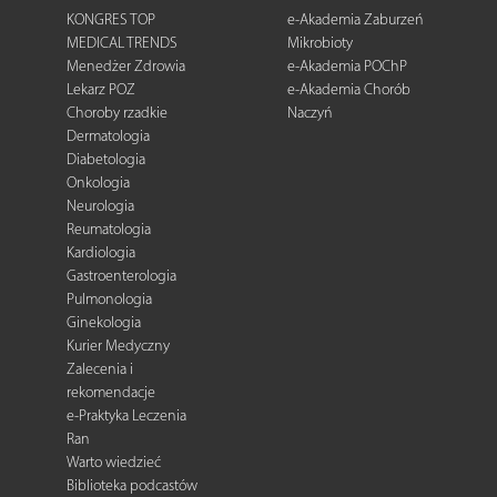
KONGRES TOP
e-Akademia Zaburzeń
MEDICAL TRENDS
Mikrobioty
Menedżer Zdrowia
e-Akademia POChP
Lekarz POZ
e-Akademia Chorób
Choroby rzadkie
Naczyń
Dermatologia
Diabetologia
Onkologia
Neurologia
Reumatologia
Kardiologia
Gastroenterologia
Pulmonologia
Ginekologia
Kurier Medyczny
Zalecenia i
rekomendacje
e-Praktyka Leczenia
Ran
Warto wiedzieć
Biblioteka podcastów