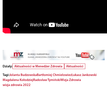
Działy:
Aktualności w Menedżer Zdrowia
Aktualności
Tagi:
Jolanta Budzowska
Bartłomiej Chmielowiec
Łukasz Jankowski
Magdalena Kołodziej
Radosław Tymiński
Wizja Zdrowia
wizja zdrowia 2022