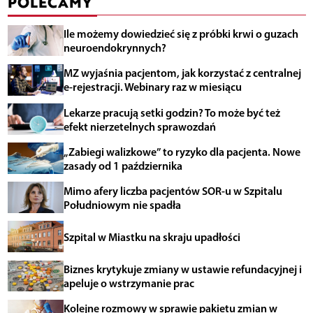
POLECAMY
Ile możemy dowiedzieć się z próbki krwi o guzach
neuroendokrynnych?
MZ wyjaśnia pacjentom, jak korzystać z centralnej
e-rejestracji. Webinary raz w miesiącu
Lekarze pracują setki godzin? To może być też
efekt nierzetelnych sprawozdań
„Zabiegi walizkowe” to ryzyko dla pacjenta. Nowe
zasady od 1 października
Mimo afery liczba pacjentów SOR-u w Szpitalu
Południowym nie spadła
Szpital w Miastku na skraju upadłości
Biznes krytykuje zmiany w ustawie refundacyjnej i
apeluje o wstrzymanie prac
Kolejne rozmowy w sprawie pakietu zmian w