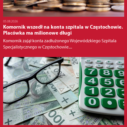
05.08.2026
Komornik wszedł na konta szpitala w Częstochowie.
Placówka ma milionowe długi
Komornik zajął konta zadłużonego Wojewódzkiego Szpitala
Specjalistycznego w Częstochowie....