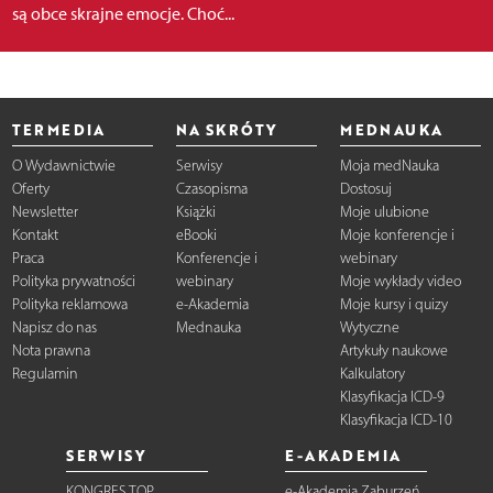
są obce skrajne emocje. Choć...
TERMEDIA
NA SKRÓTY
MEDNAUKA
O Wydawnictwie
Serwisy
Moja medNauka
Oferty
Czasopisma
Dostosuj
Newsletter
Książki
Moje ulubione
Kontakt
eBooki
Moje konferencje i
Praca
Konferencje i
webinary
Polityka prywatności
webinary
Moje wykłady video
Polityka reklamowa
e-Akademia
Moje kursy i quizy
Napisz do nas
Mednauka
Wytyczne
Nota prawna
Artykuły naukowe
Regulamin
Kalkulatory
Klasyfikacja ICD-9
Klasyfikacja ICD-10
SERWISY
E-AKADEMIA
KONGRES TOP
e-Akademia Zaburzeń