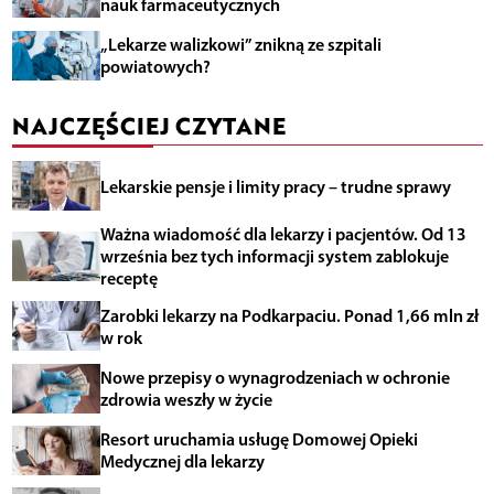
nauk farmaceutycznych
„Lekarze walizkowi” znikną ze szpitali
powiatowych?
NAJCZĘŚCIEJ CZYTANE
Lekarskie pensje i limity pracy – trudne sprawy
Ważna wiadomość dla lekarzy i pacjentów. Od 13
września bez tych informacji system zablokuje
receptę
Zarobki lekarzy na Podkarpaciu. Ponad 1,66 mln zł
w rok
Nowe przepisy o wynagrodzeniach w ochronie
zdrowia weszły w życie
Resort uruchamia usługę Domowej Opieki
Medycznej dla lekarzy