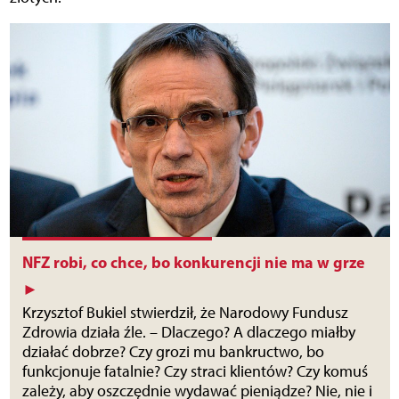
NFZ robi, co chce, bo konkurencji nie ma w grze
►
Krzysztof Bukiel stwierdził, że Narodowy Fundusz
Zdrowia działa źle. – Dlaczego? A dlaczego miałby
działać dobrze? Czy grozi mu bankructwo, bo
funkcjonuje fatalnie? Czy straci klientów? Czy komuś
zależy, aby oszczędnie wydawać pieniądze? Nie, nie i