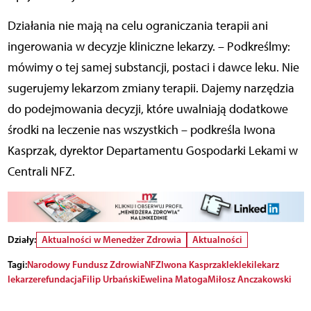
Działania nie mają na celu ograniczania terapii ani
ingerowania w decyzje kliniczne lekarzy. – Podkreślmy:
mówimy o tej samej substancji, postaci i dawce leku. Nie
sugerujemy lekarzom zmiany terapii. Dajemy narzędzia
do podejmowania decyzji, które uwalniają dodatkowe
środki na leczenie nas wszystkich – podkreśla Iwona
Kasprzak, dyrektor Departamentu Gospodarki Lekami w
Centrali NFZ.
Działy:
Aktualności w Menedżer Zdrowia
Aktualności
Tagi:
Narodowy Fundusz Zdrowia
NFZ
Iwona Kasprzak
lek
leki
lekarz
lekarze
refundacja
Filip Urbański
Ewelina Matoga
Miłosz Anczakowski