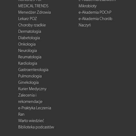
MEDICAL TRENDS
Mikrobioty
Menedżer Zdrowia
e-Akademia POChP
Lekarz POZ
e-Akademia Chorób
Choroby rzadkie
Naczyń
Dermatologia
Diabetologia
Onkologia
Neurologia
Reumatologia
Kardiologia
Gastroenterologia
Pulmonologia
Ginekologia
Kurier Medyczny
Zalecenia i
rekomendacje
e-Praktyka Leczenia
Ran
Warto wiedzieć
Biblioteka podcastów