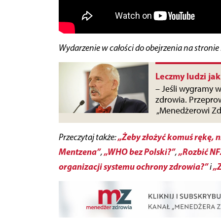
Wydarzenie w całości do obejrzenia na stronie
Leczmy ludzi jak
– Jeśli wygramy 
zdrowia. Przepro
„Menedżerowi Zdr
„Żeby złożyć komuś rękę, n
Przeczytaj także:
Mentzena”
„WHO bez Polski?”
„Rozbić NF
,
,
organizacji systemu ochrony zdrowia?”
„
i