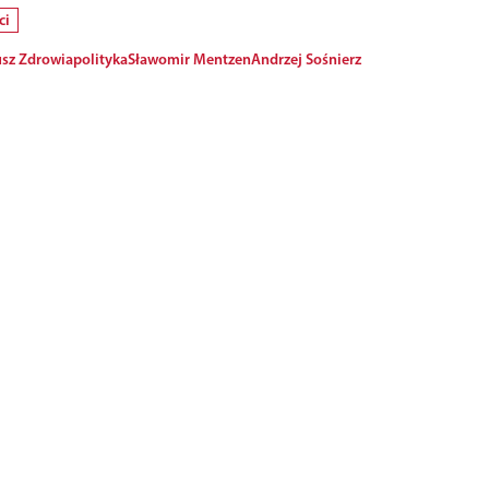
ci
sz Zdrowia
polityka
Sławomir Mentzen
Andrzej Sośnierz