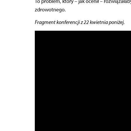
To problem, który – jak ocenił – rozwiązał
zdrowotnego.
Fragment konferencji z 22 kwietnia poniżej.