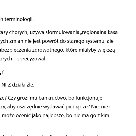
h terminologii.
 kasy chorych, używa sformułowania „regionalna kasa
ch zmian nie jest powrót do starego systemu, ale
ubezpieczenia zdrowotnego, które miałyby większą
orych – sprecyzował.
ę?
 NFZ działa źle.
ze? Czy grozi mu bankructwo, bo funkcjonuje
eży, aby oszczędnie wydawać pieniądze? Nie, nie i
nia może ocenić jako najlepsze, bo nie ma go z kim