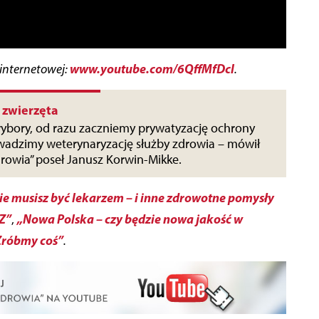
www.youtube.com/6QffMfDcI
 internetowej:
.
 zwierzęta
wybory, od razu zaczniemy prywatyzację ochrony
wadzimy weterynaryzację służby zdrowia – mówił
owia” poseł Janusz Korwin-Mikke.
ie musisz być lekarzem – i inne zdrowotne pomysły
Z”
„Nowa Polska – czy będzie nowa jakość w
,
Zróbmy coś”
.