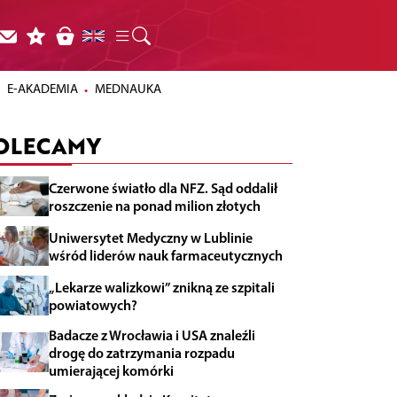
E-AKADEMIA
MEDNAUKA
OLECAMY
Czerwone światło dla NFZ. Sąd oddalił
roszczenie na ponad milion złotych
Uniwersytet Medyczny w Lublinie
wśród liderów nauk farmaceutycznych
„Lekarze walizkowi” znikną ze szpitali
powiatowych?
Badacze z Wrocławia i USA znaleźli
drogę do zatrzymania rozpadu
umierającej komórki