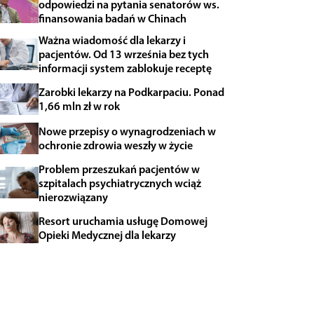
odpowiedzi na pytania senatorów ws.
finansowania badań w Chinach
Ważna wiadomość dla lekarzy i
pacjentów. Od 13 września bez tych
informacji system zablokuje receptę
Zarobki lekarzy na Podkarpaciu. Ponad
1,66 mln zł w rok
Nowe przepisy o wynagrodzeniach w
ochronie zdrowia weszły w życie
Problem przeszukań pacjentów w
szpitalach psychiatrycznych wciąż
nierozwiązany
Resort uruchamia usługę Domowej
Opieki Medycznej dla lekarzy