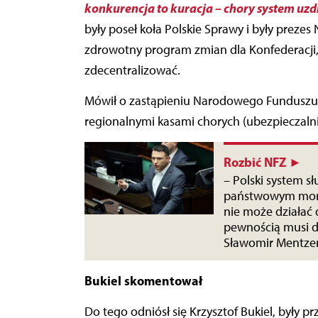
konkurencja to kuracja – chory system uz
były poseł koła Polskie Sprawy i były prez
zdrowotny program zmian dla Konfederacji,
zdecentralizować.
Mówił o zastąpieniu Narodowego Funduszu 
regionalnymi kasami chorych (ubezpieczalni
Rozbić NFZ ►
– Polski system s
państwowym monopo
nie może działać d
pewnością musi dz
Sławomir Mentze
Bukiel skomentował
Do tego odniósł się Krzysztof Bukiel, były