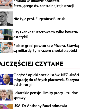
Zmiana w składzie Komitetu
Sterującego ds. centralnej rejestracji
Nie żyje prof. Eugeniusz Butruk
Czy tkanka tłuszczowa to tylko kwestia
estetyki?
Polsce grozi powtórka z Pfizera. Stawką
są miliardy, tym razem chodzi o apteki
AJCZĘŚCIEJ CZYTANE
Ciągłość opieki specjalistów. NFZ ukróci
migrację do różnych placówek. Zaczyna
od chirurgii
Lekarskie pensje i limity pracy – trudne
sprawy
USA: Dr Anthony Fauci odmawia