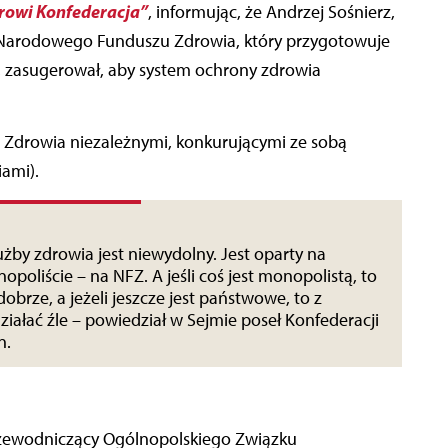
drowi Konfederacja”
, informując, że Andrzej Sośnierz,
es Narodowego Funduszu Zdrowia, który przygotowuje
 zasugerował, aby system ochrony zdrowia
Zdrowia niezależnymi, konkurującymi ze sobą
ami).
łużby zdrowia jest niewydolny. Jest oparty na
liście – na NFZ. A jeśli coś jest monopolistą, to
obrze, a jeżeli jeszcze jest państwowe, to z
iałać źle – powiedział w Sejmie poseł Konfederacji
n.
 przewodniczący Ogólnopolskiego Związku