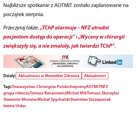
Najbliższe spotkanie z AOTMiT zostało zaplanowane na
początek sierpnia.
„TChP alarmuje – NFZ utrudni
Przeczytaj także:
pacjentom dostęp do operacji”
„Wyceny w chirurgii
i
zwiększyły się, a nie zmalały, jak twierdzi TChP”
.
Działy:
Aktualności w Menedżer Zdrowia
Aktualności
Tagi:
Towarzystwo Chirurgów Polskich
wyceny
AOTMiT
NFZ
grupa robocza
Tomasz Banasiewicz
Michał Mik
Tomasz Skoczylas
Sławomir Mrowiec
Michał Spychalski
Stanisław Szczepaniak
Iwona Urdas