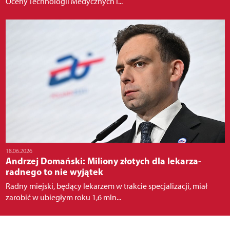
Oceny Technologii Medycznych i...
18.06.2026
Andrzej Domański: Miliony złotych dla lekarza-
radnego to nie wyjątek
Radny miejski, będący lekarzem w trakcie specjalizacji, miał
zarobić w ubiegłym roku 1,6 mln...