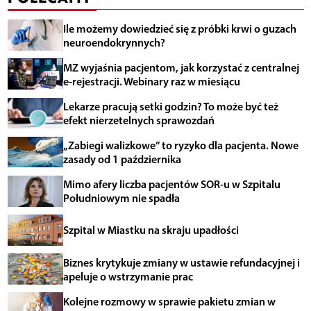
Ile możemy dowiedzieć się z próbki krwi o guzach
neuroendokrynnych?
MZ wyjaśnia pacjentom, jak korzystać z centralnej
e-rejestracji. Webinary raz w miesiącu
Lekarze pracują setki godzin? To może być też
efekt nierzetelnych sprawozdań
„Zabiegi walizkowe” to ryzyko dla pacjenta. Nowe
zasady od 1 października
Mimo afery liczba pacjentów SOR-u w Szpitalu
Południowym nie spadła
Szpital w Miastku na skraju upadłości
Biznes krytykuje zmiany w ustawie refundacyjnej i
apeluje o wstrzymanie prac
Kolejne rozmowy w sprawie pakietu zmian w