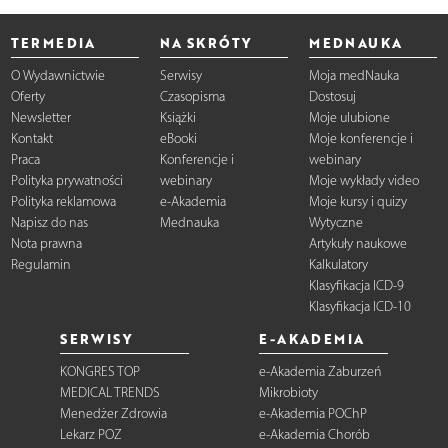
TERMEDIA
NA SKRÓTY
MEDNAUKA
O Wydawnictwie
Serwisy
Moja medNauka
Oferty
Czasopisma
Dostosuj
Newsletter
Książki
Moje ulubione
Kontakt
eBooki
Moje konferencje i
Praca
Konferencje i
webinary
Polityka prywatności
webinary
Moje wykłady video
Polityka reklamowa
e-Akademia
Moje kursy i quizy
Napisz do nas
Mednauka
Wytyczne
Nota prawna
Artykuły naukowe
Regulamin
Kalkulatory
Klasyfikacja ICD-9
Klasyfikacja ICD-10
SERWISY
E-AKADEMIA
KONGRES TOP
e-Akademia Zaburzeń
MEDICAL TRENDS
Mikrobioty
Menedżer Zdrowia
e-Akademia POChP
Lekarz POZ
e-Akademia Chorób