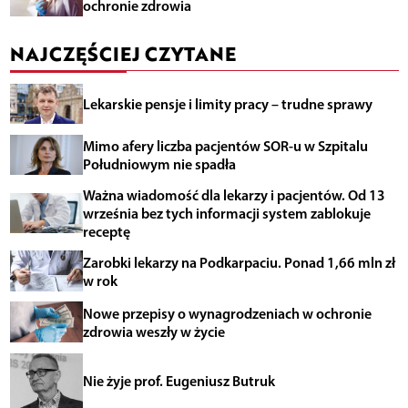
ochronie zdrowia
NAJCZĘŚCIEJ CZYTANE
Lekarskie pensje i limity pracy – trudne sprawy
Mimo afery liczba pacjentów SOR-u w Szpitalu
Południowym nie spadła
Ważna wiadomość dla lekarzy i pacjentów. Od 13
września bez tych informacji system zablokuje
receptę
Zarobki lekarzy na Podkarpaciu. Ponad 1,66 mln zł
w rok
Nowe przepisy o wynagrodzeniach w ochronie
zdrowia weszły w życie
Nie żyje prof. Eugeniusz Butruk