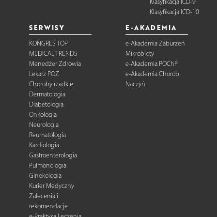
Klasyfikacja ICD-9
Klasyfikacja ICD-10
SERWISY
E-AKADEMIA
KONGRES TOP
e-Akademia Zaburzeń
MEDICAL TRENDS
Mikrobioty
Menedżer Zdrowia
e-Akademia POChP
Lekarz POZ
e-Akademia Chorób
Choroby rzadkie
Naczyń
Dermatologia
Diabetologia
Onkologia
Neurologia
Reumatologia
Kardiologia
Gastroenterologia
Pulmonologia
Ginekologia
Kurier Medyczny
Zalecenia i
rekomendacje
e-Praktyka Leczenia