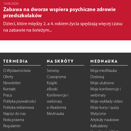
14.06.2026
Zabawa na dworze wspiera psychiczne zdrowie
przedszkolaków
Dzieci, które między 2. a 4. rokiem życia spędzają więcej czasu
na zabawie na świeżym...
TERMEDIA
NA SKRÓTY
MEDNAUKA
O Wydawnictwie
Serwisy
Moja medNauka
Oferty
Czasopisma
Dostosuj
Newsletter
Książki
Moje ulubione
Kontakt
eBooki
Moje konferencje i
Praca
Konferencje i
webinary
Polityka prywatności
webinary
Moje wykłady video
Polityka reklamowa
e-Akademia
Moje kursy i quizy
Napisz do nas
Mednauka
Wytyczne
Nota prawna
Artykuły naukowe
Regulamin
Kalkulatory