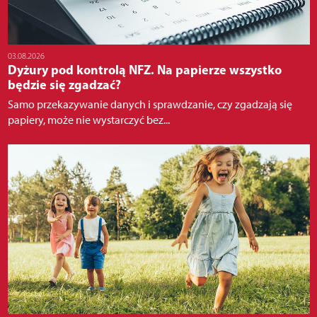
03.08.2026
Dyżury pod kontrolą NFZ. Na papierze wszystko
będzie się zgadzać?
Samo przekazywanie danych i sprawdzanie, czy zgadzają się
papiery, może nie wystarczyć bez...