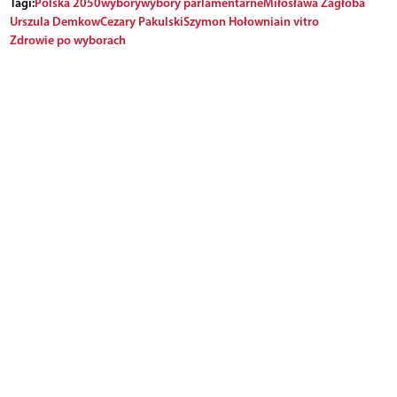
Tagi:
Polska 2050
wybory
wybory parlamentarne
Miłosława Zagłoba
Urszula Demkow
Cezary Pakulski
Szymon Hołownia
in vitro
Zdrowie po wyborach