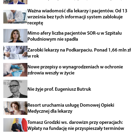
Ważna wiadomość dla lekarzy i pacjentów. Od 13
września bez tych informacji system zablokuje
receptę
Mimo afery liczba pacjentów SOR-u w Szpitalu
Południowym nie spadła
Zarobki lekarzy na Podkarpaciu. Ponad 1,66 mln zł
w rok
Nowe przepisy o wynagrodzeniach w ochronie
zdrowia weszły w życie
Nie żyje prof. Eugeniusz Butruk
Resort uruchamia usługę Domowej Opieki
Medycznej dla lekarzy
Tomasz Grodzki ws. darowizn przy operacjach:
Wpłaty na fundację nie przyspieszały terminów