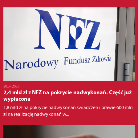
30.07.2026
2,4 mld zł z NFZ na pokrycie nadwykonań. Część już
wypłacona
1,8 mld zł na pokrycie nadwykonań świadczeń i prawie 600 mln
zł na realizację nadwykonań w...