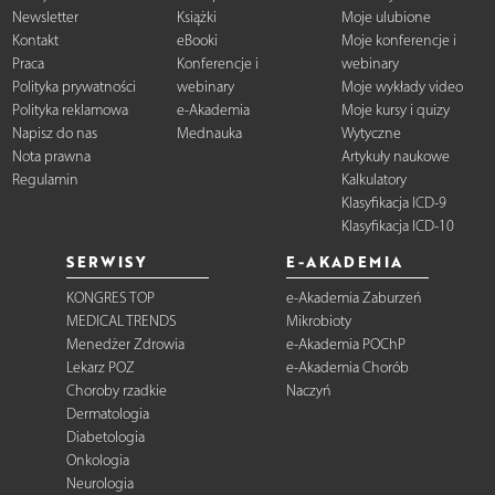
Newsletter
Książki
Moje ulubione
Kontakt
eBooki
Moje konferencje i
Praca
Konferencje i
webinary
Polityka prywatności
webinary
Moje wykłady video
Polityka reklamowa
e-Akademia
Moje kursy i quizy
Napisz do nas
Mednauka
Wytyczne
Nota prawna
Artykuły naukowe
Regulamin
Kalkulatory
Klasyfikacja ICD-9
Klasyfikacja ICD-10
SERWISY
E-AKADEMIA
KONGRES TOP
e-Akademia Zaburzeń
MEDICAL TRENDS
Mikrobioty
Menedżer Zdrowia
e-Akademia POChP
Lekarz POZ
e-Akademia Chorób
Choroby rzadkie
Naczyń
Dermatologia
Diabetologia
Onkologia
Neurologia