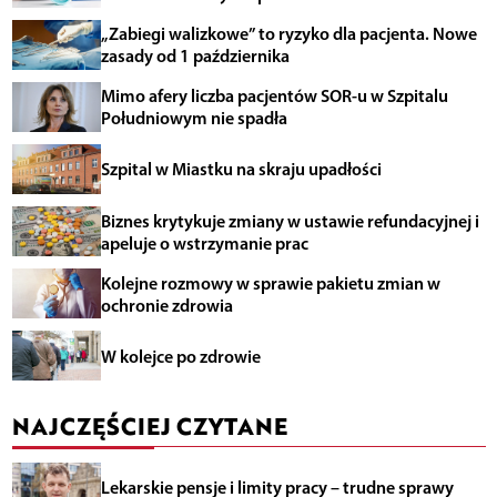
„Zabiegi walizkowe” to ryzyko dla pacjenta. Nowe
zasady od 1 października
Mimo afery liczba pacjentów SOR-u w Szpitalu
Południowym nie spadła
Szpital w Miastku na skraju upadłości
Biznes krytykuje zmiany w ustawie refundacyjnej i
apeluje o wstrzymanie prac
Kolejne rozmowy w sprawie pakietu zmian w
ochronie zdrowia
W kolejce po zdrowie
NAJCZĘŚCIEJ CZYTANE
Lekarskie pensje i limity pracy – trudne sprawy