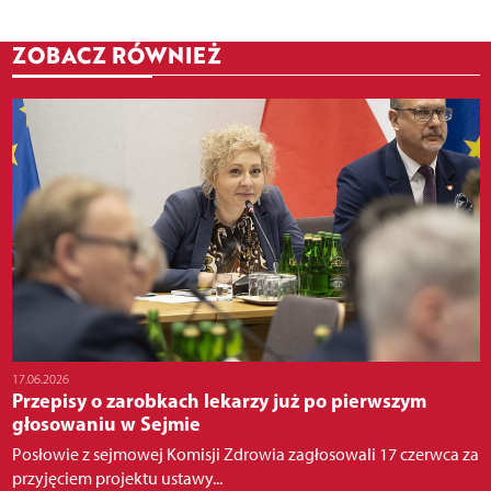
ZOBACZ RÓWNIEŻ
17.06.2026
Przepisy o zarobkach lekarzy już po pierwszym
głosowaniu w Sejmie
Posłowie z sejmowej Komisji Zdrowia zagłosowali 17 czerwca za
przyjęciem projektu ustawy...