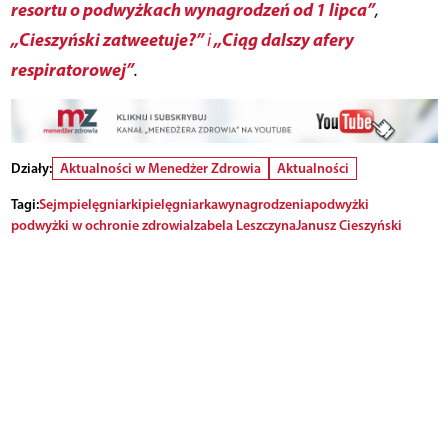
resortu o podwyżkach wynagrodzeń od 1 lipca”
,
„Cieszyński zatweetuje?”
„Ciąg dalszy afery
i
respiratorowej”
.
Działy:
Aktualności w Menedżer Zdrowia
Aktualności
Tagi:
Sejm
pielęgniarki
pielęgniarka
wynagrodzenia
podwyżki
podwyżki w ochronie zdrowia
Izabela Leszczyna
Janusz Cieszyński