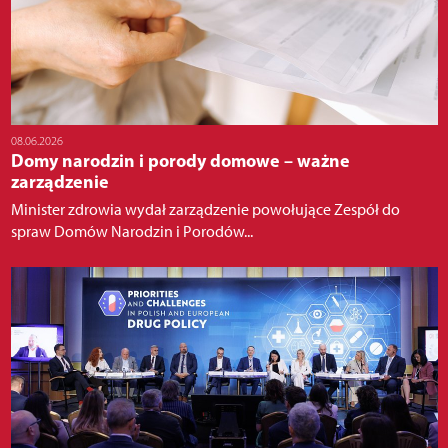
08.06.2026
Domy narodzin i porody domowe – ważne
zarządzenie
Minister zdrowia wydał zarządzenie powołujące Zespół do
spraw Domów Narodzin i Porodów...