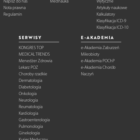
Napisz do nas
Mednauka
Wytyczne
Nota prawna
Artykuły naukowe
Regulamin
Kalkulatory
Klasyfikacja ICD-9
Klasyfikacja ICD-10
SERWISY
E-AKADEMIA
KONGRES TOP
e-Akademia Zaburzeń
MEDICAL TRENDS
Mikrobioty
Menedżer Zdrowia
e-Akademia POChP
Lekarz POZ
e-Akademia Chorób
Choroby rzadkie
Naczyń
Dermatologia
Diabetologia
Onkologia
Neurologia
Reumatologia
Kardiologia
Gastroenterologia
Pulmonologia
Ginekologia
Kurier Medyczny