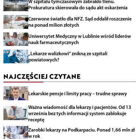
W szpitalu tymczasowym zabrakło tlenu.
Prokuratura skierowała do sądu akt oskarżenia
Czerwone światło dla NFZ. Sąd oddalił roszczenie
na ponad milion złotych
Uniwersytet Medyczny w Lublinie wśród liderów
nauk farmaceutycznych
„Lekarze walizkowi” znikną ze szpitali
powiatowych?
NAJCZĘŚCIEJ CZYTANE
Lekarskie pensje i limity pracy – trudne sprawy
Ważna wiadomość dla lekarzy i pacjentów. Od 13
września bez tych informacji system zablokuje
receptę
Zarobki lekarzy na Podkarpaciu. Ponad 1,66 mln zł
w rok