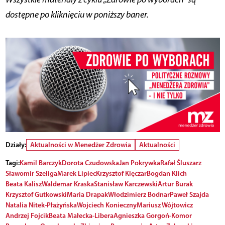
dostępne po kliknięciu w poniższy baner.
Działy:
Aktualności w Menedżer Zdrowia
Aktualności
Tagi:
Kamil Barczyk
Dorota Czudowska
Jan Pokrywka
Rafał Śluszarz
Sławomir Szeliga
Marek Lipiec
Krzysztof Klęczar
Bogdan Klich
Beata Kalisz
Waldemar Kraska
Stanisław Karczewski
Artur Burak
Krzysztof Gutkowski
Maria Drapak
Włodzimierz Bodnar
Paweł Szajda
Natalia Nitek-Płażyńska
Wojciech Konieczny
Mariusz Wójtowicz
Andrzej Fojcik
Beata Małecka-Libera
Agnieszka Gorgoń-Komor