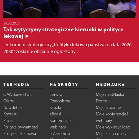
29.06.2026
Tak wytyczymy strategiczne kierunki w polityce
lekowej ►
Dokument strategiczny „Polityka lekowa państwa na lata 2026–
2030” zostanie oficjalnie ogłoszony...
TERMEDIA
NA SKRÓTY
MEDNAUKA
O Wydawnictwie
Serwisy
Moja medNauka
Oferty
Czasopisma
Dostosuj
Newsletter
Książki
Moje ulubione
Kontakt
eBooki
Moje konferencje i
Praca
Konferencje i
webinary
Polityka prywatności
webinary
Moje wykłady video
Polityka reklamowa
e-Akademia
Moje kursy i quizy