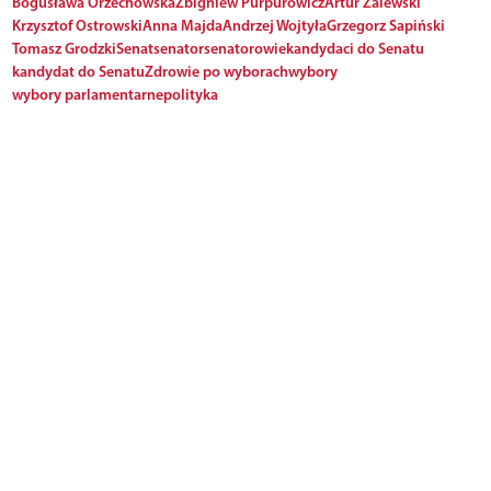
Bogusława Orzechowska
Zbigniew Purpurowicz
Artur Zalewski
Krzysztof Ostrowski
Anna Majda
Andrzej Wojtyła
Grzegorz Sapiński
Tomasz Grodzki
Senat
senator
senatorowie
kandydaci do Senatu
kandydat do Senatu
Zdrowie po wyborach
wybory
wybory parlamentarne
polityka