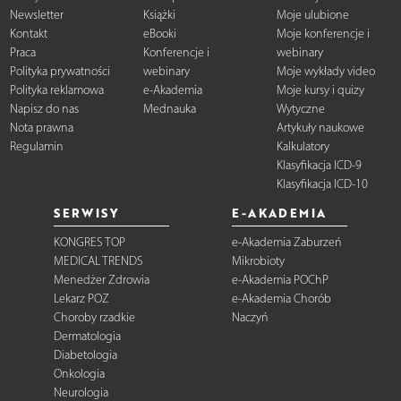
Newsletter
Książki
Moje ulubione
Kontakt
eBooki
Moje konferencje i
Praca
Konferencje i
webinary
Polityka prywatności
webinary
Moje wykłady video
Polityka reklamowa
e-Akademia
Moje kursy i quizy
Napisz do nas
Mednauka
Wytyczne
Nota prawna
Artykuły naukowe
Regulamin
Kalkulatory
Klasyfikacja ICD-9
Klasyfikacja ICD-10
SERWISY
E-AKADEMIA
KONGRES TOP
e-Akademia Zaburzeń
MEDICAL TRENDS
Mikrobioty
Menedżer Zdrowia
e-Akademia POChP
Lekarz POZ
e-Akademia Chorób
Choroby rzadkie
Naczyń
Dermatologia
Diabetologia
Onkologia
Neurologia