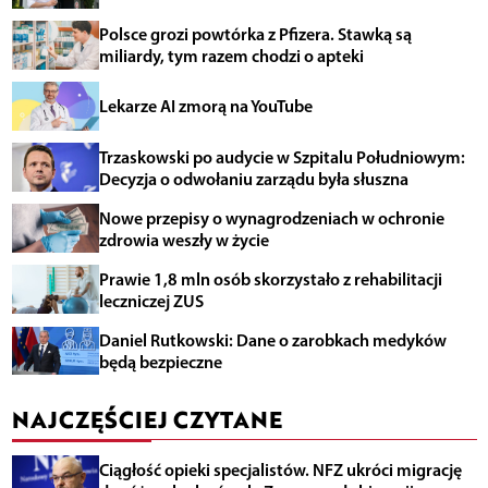
Polsce grozi powtórka z Pfizera. Stawką są
miliardy, tym razem chodzi o apteki
Lekarze AI zmorą na YouTube
Trzaskowski po audycie w Szpitalu Południowym:
Decyzja o odwołaniu zarządu była słuszna
Nowe przepisy o wynagrodzeniach w ochronie
zdrowia weszły w życie
Prawie 1,8 mln osób skorzystało z rehabilitacji
leczniczej ZUS
Daniel Rutkowski: Dane o zarobkach medyków
będą bezpieczne
NAJCZĘŚCIEJ CZYTANE
Ciągłość opieki specjalistów. NFZ ukróci migrację