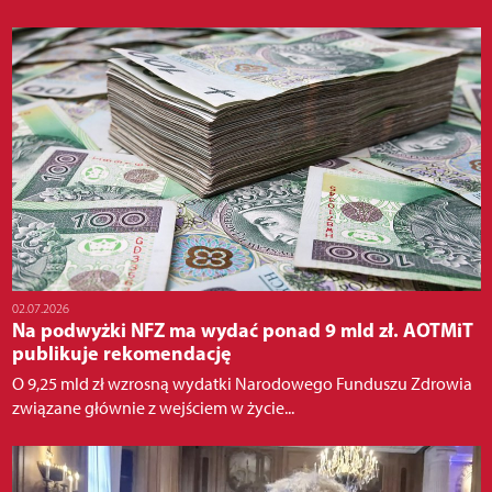
02.07.2026
Na podwyżki NFZ ma wydać ponad 9 mld zł. AOTMiT
publikuje rekomendację
O 9,25 mld zł wzrosną wydatki Narodowego Funduszu Zdrowia
związane głównie z wejściem w życie...