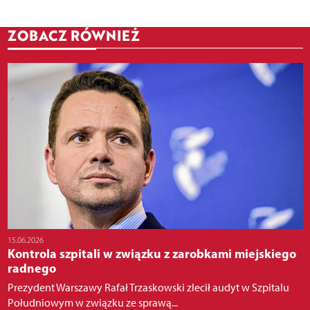
ZOBACZ RÓWNIEŻ
15.06.2026
Kontrola szpitali w związku z zarobkami miejskiego
radnego
Prezydent Warszawy Rafał Trzaskowski zlecił audyt w Szpitalu
Południowym w związku ze sprawą...