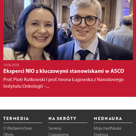
10.06.2026
Eksperci NIO z kluczowymi stanowiskami w ASCO
Prof. Piotr Rutkowski i prof. Iwona Ługowska z Narodowego
Instytutu Onkologii –...
TERMEDIA
NA SKRÓTY
MEDNAUKA
O Wydawnictwie
Serwisy
Moja medNauka
Oferty
Czasopisma
Dostosuj