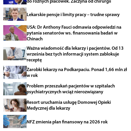
do różnych placówek. Zaczyna od chirurgii
Lekarskie pensje i limity pracy – trudne sprawy
USA: Dr Anthony Fauci odmawia odpowiedzi na
pytania senatorów ws. finansowania badań w
Chinach
Ważna wiadomość dla lekarzy i pacjentów. Od 13
września bez tych informacji system zablokuje
receptę
Zarobki lekarzy na Podkarpaciu. Ponad 1,66 mln zł
w rok
Problem przeszukań pacjentów w szpitalach
psychiatrycznych wciąż nierozwiązany
Resort uruchamia usługę Domowej Opieki
Medycznej dla lekarzy
NFZ zmienia plan finansowy na 2026 rok