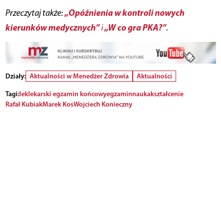
„Opóźnienia w kontroli nowych
Przeczytaj także:
kierunków medycznych”
„W co gra PKA?”
i
.
Działy:
Aktualności w Menedżer Zdrowia
Aktualności
Tagi:
lek
lekarski egzamin końcowy
egzamin
nauka
kształcenie
Rafał Kubiak
Marek Kos
Wojciech Konieczny