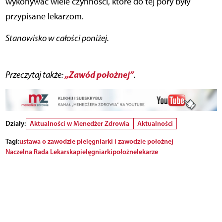
wykonywać wiele czynności, które do tej pory były
przypisane lekarzom.
Stanowisko w całości poniżej.
„Zawód położnej”
Przeczytaj także:
.
Działy:
Aktualności w Menedżer Zdrowia
Aktualności
Tagi:
ustawa o zawodzie pielęgniarki i zawodzie położnej
Naczelna Rada Lekarska
pielęgniarki
położne
lekarze