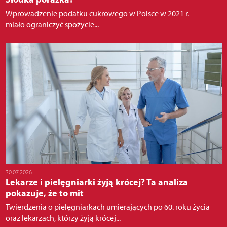
Wprowadzenie podatku cukrowego w Polsce w 2021 r.
miało ograniczyć spożycie...
30.07.2026
Lekarze i pielęgniarki żyją krócej? Ta analiza
pokazuje, że to mit
Twierdzenia o pielęgniarkach umierających po 60. roku życia
oraz lekarzach, którzy żyją krócej...