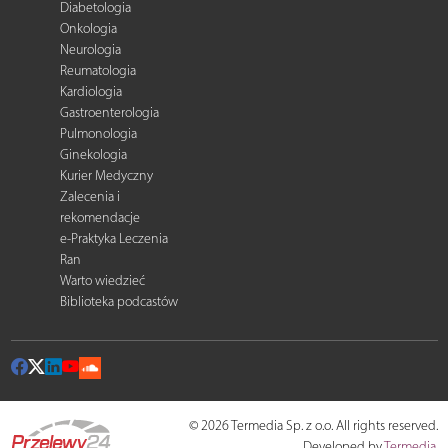
Diabetologia
Onkologia
Neurologia
Reumatologia
Kardiologia
Gastroenterologia
Pulmonologia
Ginekologia
Kurier Medyczny
Zalecenia i
rekomendacje
e-Praktyka Leczenia
Ran
Warto wiedzieć
Biblioteka podcastów
© 2026 Termedia Sp. z o.o. All rights reserved.
Developed by
Termedia
.