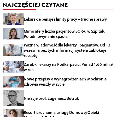
NAJCZĘŚCIEJ CZYTANE
Lekarskie pensje i limity pracy – trudne sprawy
Mimo afery liczba pacjentów SOR-u w Szpitalu
Południowym nie spadła
Ważna wiadomość dla lekarzy i pacjentów. Od 13
września bez tych informacji system zablokuje
receptę
Zarobki lekarzy na Podkarpaciu. Ponad 1,66 mln zł
w rok
Nowe przepisy o wynagrodzeniach w ochronie
zdrowia weszły w życie
Nie żyje prof. Eugeniusz Butruk
Resort uruchamia usługę Domowej Opieki