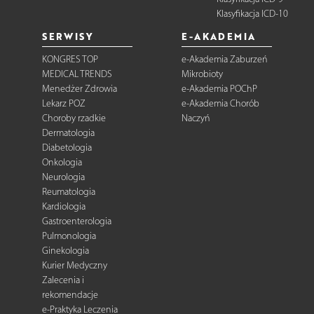
Klasyfikacja ICD-10
SERWISY
E-AKADEMIA
KONGRES TOP
e-Akademia Zaburzeń
MEDICAL TRENDS
Mikrobioty
Menedżer Zdrowia
e-Akademia POChP
Lekarz POZ
e-Akademia Chorób
Choroby rzadkie
Naczyń
Dermatologia
Diabetologia
Onkologia
Neurologia
Reumatologia
Kardiologia
Gastroenterologia
Pulmonologia
Ginekologia
Kurier Medyczny
Zalecenia i
rekomendacje
e-Praktyka Leczenia