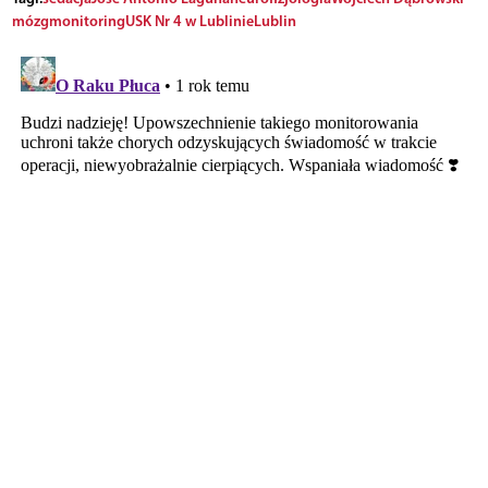
mózg
monitoring
USK Nr 4 w Lublinie
Lublin