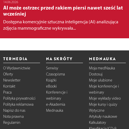
14.06.2026
AI może ostrzec przed rakiem piersi nawet sześć lat
wcześniej
Dostępna komercyjnie sztuczna inteligencja (AI) analizująca
zdjęcia mammograficzne wykrywała...
TERMEDIA
NA SKRÓTY
MEDNAUKA
O Wydawnictwie
Serwisy
Moja medNauka
Oferty
Czasopisma
Dostosuj
Newsletter
Książki
Moje ulubione
Kontakt
eBooki
Moje konferencje i
Praca
Konferencje i
webinary
Polityka prywatności
webinary
Moje wykłady video
Polityka reklamowa
e-Akademia
Moje kursy i quizy
Napisz do nas
Mednauka
Wytyczne
Nota prawna
Artykuły naukowe
Regulamin
Kalkulatory
Klasyfikacja ICD-9