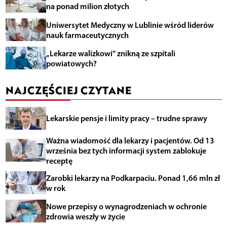
na ponad milion złotych
Uniwersytet Medyczny w Lublinie wśród liderów
nauk farmaceutycznych
„Lekarze walizkowi” znikną ze szpitali
powiatowych?
NAJCZĘŚCIEJ CZYTANE
Lekarskie pensje i limity pracy – trudne sprawy
Ważna wiadomość dla lekarzy i pacjentów. Od 13
września bez tych informacji system zablokuje
receptę
Zarobki lekarzy na Podkarpaciu. Ponad 1,66 mln zł
w rok
Nowe przepisy o wynagrodzeniach w ochronie
zdrowia weszły w życie