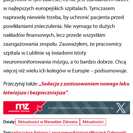
w najlepszych europejskich szpitalach. Tymczasem
naprawdę niewiele trzeba, by uchronić pacjenta przed
powikłaniami znieczulenia. Nie wymaga to dużych
nakładów finansowych, lecz przede wszystkim
zaangażowania zespołu. Zauważyłem, że pracownicy
szpitala w Lublinie są świadomi istoty
neuromonitorowania mózgu, a to bardzo dobrze. Chcą
więcej niż wielu ich kolegów w Europie – podsumowuje.
„Sedacja z zastosowaniem nowego leku
Przeczytaj także:
łatwiejsza i bezpieczniejsza”
.
Działy:
Aktualności w Menedżer Zdrowia
Aktualności
Tagi:
sedacja
Jose Antonio Laguna
neurofizjologia
Wojciech Dąbrowski