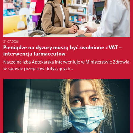
21.07.2026
Pieniądze na dyżury muszą być zwolnione z VAT –
interwencja farmaceutów
Naczelna Izba Aptekarska interweniuje w Ministerstwie Zdrowia
w sprawie przepisów dotyczących...