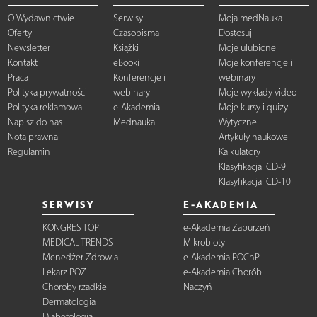
O Wydawnictwie
Serwisy
Moja medNauka
Oferty
Czasopisma
Dostosuj
Newsletter
Książki
Moje ulubione
Kontakt
eBooki
Moje konferencje i
Praca
Konferencje i
webinary
Polityka prywatności
webinary
Moje wykłady video
Polityka reklamowa
e-Akademia
Moje kursy i quizy
Napisz do nas
Mednauka
Wytyczne
Nota prawna
Artykuły naukowe
Regulamin
Kalkulatory
Klasyfikacja ICD-9
Klasyfikacja ICD-10
SERWISY
E-AKADEMIA
KONGRES TOP
e-Akademia Zaburzeń
MEDICAL TRENDS
Mikrobioty
Menedżer Zdrowia
e-Akademia POChP
Lekarz POZ
e-Akademia Chorób
Choroby rzadkie
Naczyń
Dermatologia
Diabetologia