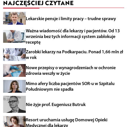
NAJCZĘŚCIEJ CZYTANE
Lekarskie pensje i limity pracy – trudne sprawy
Ważna wiadomość dla lekarzy i pacjentów. Od 13
września bez tych informacji system zablokuje
receptę
Zarobki lekarzy na Podkarpaciu. Ponad 1,66 mln zł
w rok
Nowe przepisy o wynagrodzeniach w ochronie
zdrowia weszły w życie
Mimo afery liczba pacjentów SOR-u w Szpitalu
Południowym nie spadła
Nie żyje prof. Eugeniusz Butruk
Resort uruchamia usługę Domowej Opieki
Medycznej dla lekarzy