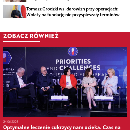
Tomasz Grodzki ws. darowizn przy operacjach:
Wpłaty na fundację nie przyspieszały terminów
ZOBACZ RÓWNIEŻ
24.06.2026
Optymalne leczenie cukrzycy nam ucieka. Czas na