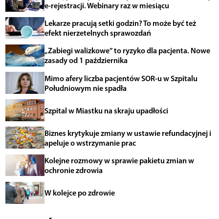
e-rejestracji. Webinary raz w miesiącu
Lekarze pracują setki godzin? To może być też
efekt nierzetelnych sprawozdań
„Zabiegi walizkowe” to ryzyko dla pacjenta. Nowe
zasady od 1 października
Mimo afery liczba pacjentów SOR-u w Szpitalu
Południowym nie spadła
Szpital w Miastku na skraju upadłości
Biznes krytykuje zmiany w ustawie refundacyjnej i
apeluje o wstrzymanie prac
Kolejne rozmowy w sprawie pakietu zmian w
ochronie zdrowia
W kolejce po zdrowie