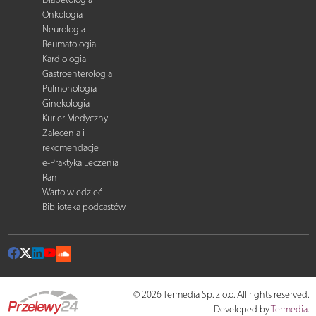
Onkologia
Neurologia
Reumatologia
Kardiologia
Gastroenterologia
Pulmonologia
Ginekologia
Kurier Medyczny
Zalecenia i
rekomendacje
e-Praktyka Leczenia
Ran
Warto wiedzieć
Biblioteka podcastów
© 2026 Termedia Sp. z o.o. All rights reserved.
Developed by
Termedia
.