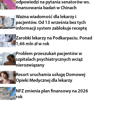
odpowiedzi na pytania senatorów ws.
finansowania badań w Chinach
Ważna wiadomość dla lekarzy i
pacjentów. Od 13 września bez tych
informacji system zablokuje receptę
Zarobki lekarzy na Podkarpaciu. Ponad
1,66 mln zł w rok
Problem przeszukań pacjentów w
szpitalach psychiatrycznych wciąż
nierozwiązany
Resort uruchamia usługę Domowej
Opieki Medycznej dla lekarzy
NFZ zmienia plan finansowy na 2026
rok