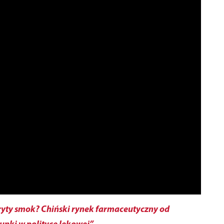
kryty smok? Chiński rynek farmaceutyczny od
unki w polityce lekowej”
.