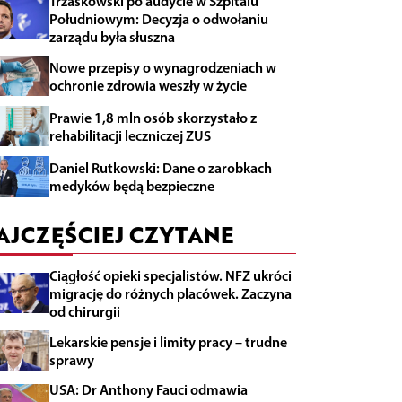
Trzaskowski po audycie w Szpitalu
Południowym: Decyzja o odwołaniu
zarządu była słuszna
Nowe przepisy o wynagrodzeniach w
ochronie zdrowia weszły w życie
Prawie 1,8 mln osób skorzystało z
rehabilitacji leczniczej ZUS
Daniel Rutkowski: Dane o zarobkach
medyków będą bezpieczne
AJCZĘŚCIEJ CZYTANE
Ciągłość opieki specjalistów. NFZ ukróci
migrację do różnych placówek. Zaczyna
od chirurgii
Lekarskie pensje i limity pracy – trudne
sprawy
USA: Dr Anthony Fauci odmawia