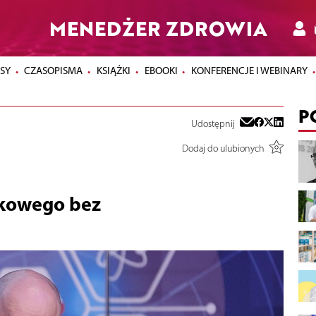
MENEDŻER ZDROWIA
SY
CZASOPISMA
KSIĄŻKI
EBOOKI
KONFERENCJE I WEBINARY
P
Udostępnij
Dodaj do ulubionych
ekowego bez