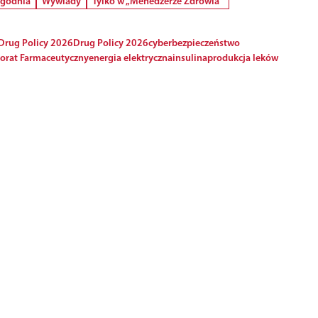
ygodnia
Wywiady
Tylko w „Menedżerze Zdrowia”
 Drug Policy 2026
Drug Policy 2026
cyberbezpieczeństwo
orat Farmaceutyczny
energia elektryczna
insulina
produkcja leków