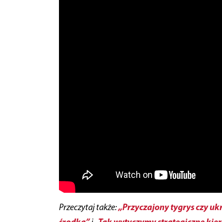
„Przyczajony tygrys czy u
Przeczytaj także:
środka”
„Tak wytyczymy strategiczne kier
i