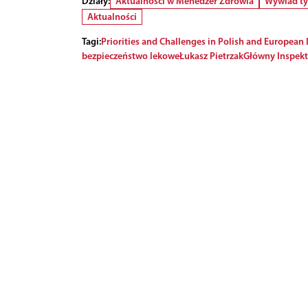
Działy:
Aktualności w Menedżer Zdrowia
Wywiad t
Aktualności
Tagi:
Priorities and Challenges in Polish and European
bezpieczeństwo lekowe
Łukasz Pietrzak
Główny Inspekt