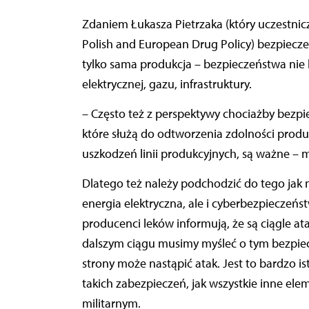
Zdaniem Łukasza Pietrzaka (który uczestniczył w VI edycji konferencji Priorities and Challenges in
Polish and European Drug Policy) bezpiecze
tylko sama produkcja – bezpieczeństwa nie
elektrycznej, gazu, infrastruktury.
– Często też z perspektywy chociażby bezp
które służą do odtworzenia zdolności produ
uszkodzeń linii produkcyjnych, są ważne – m
Dlatego też należy podchodzić do tego jak 
energia elektryczna, ale i cyberbezpieczeńs
producenci leków informują, że są ciągle a
dalszym ciągu musimy myśleć o tym bezpiec
strony może nastąpić atak. Jest to bardzo i
takich zabezpieczeń, jak wszystkie inne e
militarnym.