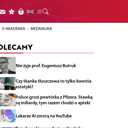
E-AKADEMIA
MEDNAUKA
OLECAMY
Nie żyje prof. Eugeniusz Butruk
Czy tkanka tłuszczowa to tylko kwestia
estetyki?
Polsce grozi powtórka z Pfizera. Stawką
są miliardy, tym razem chodzi o apteki
Lekarze AI zmorą na YouTube