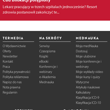
Lekarz pracujący w trzech szpitalach jednocześnie? Resort
zdrowia postanowił zakończyć te...
TERMEDIA
NA SKRÓTY
MEDNAUKA
O Wydawnictwie
Serwisy
Moja medNauka
Oferty
Czasopisma
Dostosuj
Newsletter
Książki
Moje ulubione
Kontakt
eBooki
Moje konferencje i
Praca
Konferencje i
webinary
Polityka prywatności
webinary
Moje wykłady video
Polityka reklamowa
e-Akademia
Moje kursy i quizy
Napisz do nas
Mednauka
Wytyczne
Nota prawna
Artykuły naukowe
Regulamin
Kalkulatory
Klasyfikacja ICD-9
Klasyfikacja ICD-10