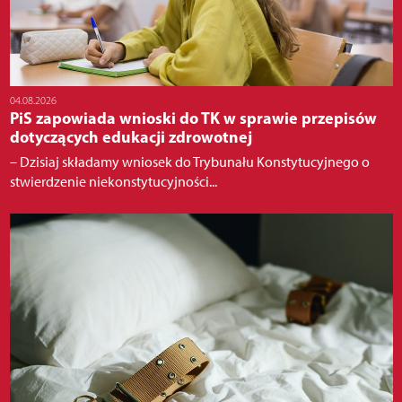
04.08.2026
PiS zapowiada wnioski do TK w sprawie przepisów
dotyczących edukacji zdrowotnej
– Dzisiaj składamy wniosek do Trybunału Konstytucyjnego o
stwierdzenie niekonstytucyjności...