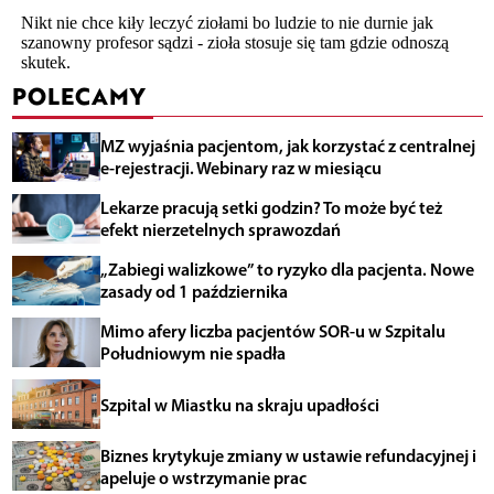
POLECAMY
MZ wyjaśnia pacjentom, jak korzystać z centralnej
e-rejestracji. Webinary raz w miesiącu
Lekarze pracują setki godzin? To może być też
efekt nierzetelnych sprawozdań
„Zabiegi walizkowe” to ryzyko dla pacjenta. Nowe
zasady od 1 października
Mimo afery liczba pacjentów SOR-u w Szpitalu
Południowym nie spadła
Szpital w Miastku na skraju upadłości
Biznes krytykuje zmiany w ustawie refundacyjnej i
apeluje o wstrzymanie prac