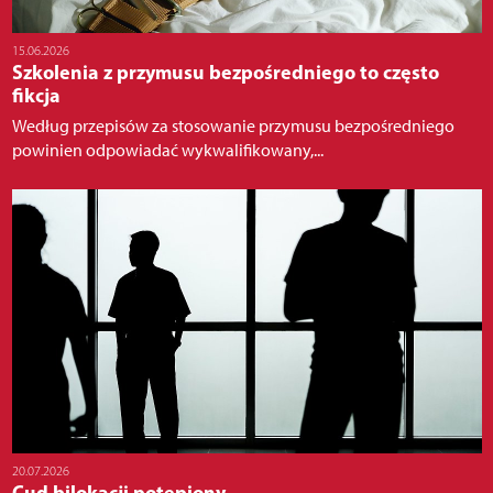
15.06.2026
Szkolenia z przymusu bezpośredniego to często
fikcja
Według przepisów za stosowanie przymusu bezpośredniego
powinien odpowiadać wykwalifikowany,...
20.07.2026
Cud bilokacji potępiony