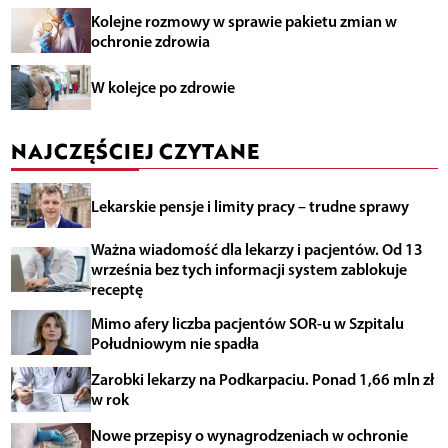
Kolejne rozmowy w sprawie pakietu zmian w
ochronie zdrowia
W kolejce po zdrowie
NAJCZĘŚCIEJ CZYTANE
Lekarskie pensje i limity pracy – trudne sprawy
Ważna wiadomość dla lekarzy i pacjentów. Od 13
września bez tych informacji system zablokuje
receptę
Mimo afery liczba pacjentów SOR-u w Szpitalu
Południowym nie spadła
Zarobki lekarzy na Podkarpaciu. Ponad 1,66 mln zł
w rok
Nowe przepisy o wynagrodzeniach w ochronie