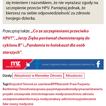
się imieniem i nazwiskiem, że nie wyrażasz zgody na
szczepienie przeciw HPV. Pamiętaj jednak, że
bierzesz na siebie odpowiedzialność za zdrowie
twojego dziecka.
„Co ze szczepieniami przeciwko
Przeczytaj także:
HPV?”
„Jerzy Zięba porównał chemioterapię do
,
cyklonu B”
„Pandemia to holokaust dla osób
i
starszych”
.
Działy:
Aktualności w Menedżer Zdrowia
Aktualności
Tagi:
Krzysztof Simon
Lex szarlatan
RPP
Rzecznik Praw Pacjenta
Bartłomiej Chmielowiec
prawa pacjenta
pseudomedycyna
szarlataneria
projekt ustawy
rada ministrów
prawo medyczne
ochrona zdrowia
szczepienia
dezinformacja medyczna
kary administracyjne
leczenie
fake newsy medyczne