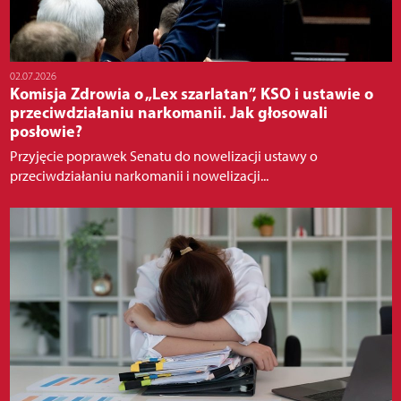
02.07.2026
Komisja Zdrowia o „Lex szarlatan”, KSO i ustawie o
przeciwdziałaniu narkomanii. Jak głosowali
posłowie?
Przyjęcie poprawek Senatu do nowelizacji ustawy o
przeciwdziałaniu narkomanii i nowelizacji...