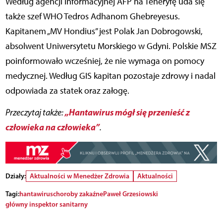
Według agencji informacyjnej AFP na Teneryfę uda się
także szef WHO Tedros Adhanom Ghebreyesus.
Kapitanem „MV Hondius” jest Polak Jan Dobrogowski,
absolwent Uniwersytetu Morskiego w Gdyni. Polskie MSZ
poinformowało wcześniej, że nie wymaga on pomocy
medycznej. Według GIS kapitan pozostaje zdrowy i nadal
odpowiada za statek oraz załogę.
„Hantawirus mógł się przenieść z
Przeczytaj także:
człowieka na człowieka”
.
Działy:
Aktualności w Menedżer Zdrowia
Aktualności
Tagi:
hantawirus
choroby zakaźne
Paweł Grzesiowski
główny inspektor sanitarny