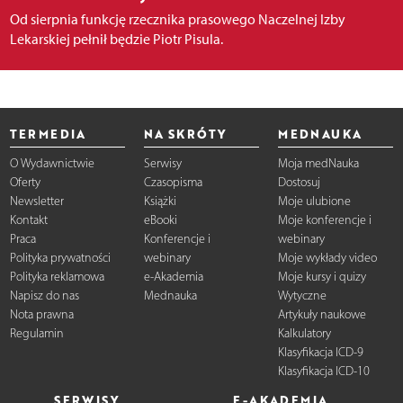
Od sierpnia funkcję rzecznika prasowego Naczelnej Izby
Lekarskiej pełnił będzie Piotr Pisula.
TERMEDIA
NA SKRÓTY
MEDNAUKA
O Wydawnictwie
Serwisy
Moja medNauka
Oferty
Czasopisma
Dostosuj
Newsletter
Książki
Moje ulubione
Kontakt
eBooki
Moje konferencje i
Praca
Konferencje i
webinary
Polityka prywatności
webinary
Moje wykłady video
Polityka reklamowa
e-Akademia
Moje kursy i quizy
Napisz do nas
Mednauka
Wytyczne
Nota prawna
Artykuły naukowe
Regulamin
Kalkulatory
Klasyfikacja ICD-9
Klasyfikacja ICD-10
SERWISY
E-AKADEMIA