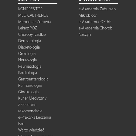
KONGRES TOP
e-Akademia Zaburzeń
MEDICAL TRENDS
Mikrobioty
Menedżer Zdrowia
e-Akademia POChP
Lekarz POZ
e-Akademia Chorób
Choroby rzadkie
Naczyń
Dermatologia
Diabetologia
Onkologia
Neurologia
Reumatologia
Kardiologia
Gastroenterologia
Pulmonologia
Ginekologia
Kurier Medyczny
Zalecenia i
rekomendacje
e-Praktyka Leczenia
Ran
Warto wiedzieć