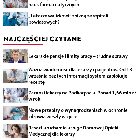
nauk farmaceutycznych
„Lekarze walizkowi” znikną ze szpitali
powiatowych?
NAJCZĘŚCIEJ CZYTANE
Lekarskie pensje i limity pracy – trudne sprawy
Ważna wiadomość dla lekarzy i pacjentów. Od 13
września bez tych informacji system zablokuje
receptę
Zarobki lekarzy na Podkarpaciu. Ponad 1,66 mln zł
w rok
Nowe przepisy o wynagrodzeniach w ochronie
zdrowia weszły w życie
Resort uruchamia usługę Domowej Opieki
Medycznej dla lekarzy