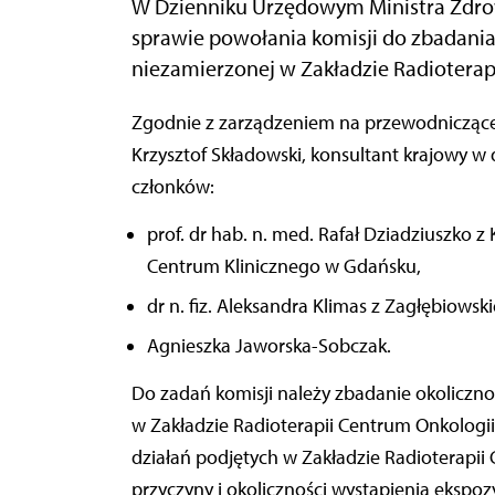
W Dzienniku Urzędowym Ministra Zdro
sprawie powołania komisji do zbadania 
niezamierzonej w Zakładzie Radioterap
Zgodnie z zarządzeniem na przewodniczącego komisji powołany został prof. dr hab. n. med.
Krzysztof Składowski, konsultant krajowy w d
członków:
prof. dr hab. n. med. Rafał Dziadziuszko z 
Centrum Klinicznego w Gdańsku,
dr n. fiz. Aleksandra Klimas z Zagłębiows
Agnieszka Jaworska-Sobczak.
Do zadań komisji należy zbadanie okolicznoś
w Zakładzie Radioterapii Centrum Onkologii
działań podjętych w Zakładzie Radioterapii
przyczyny i okoliczności wystąpienia ekspoz