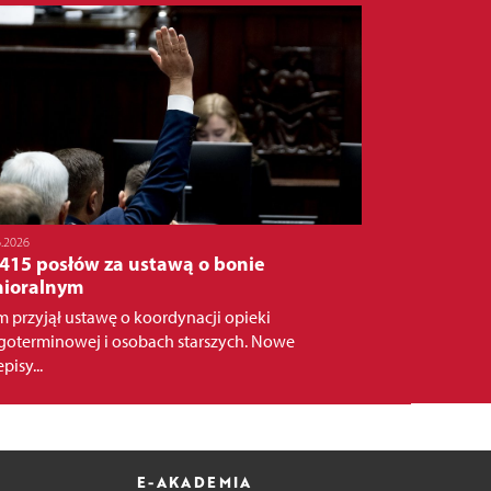
6.2026
 415 posłów za ustawą o bonie
nioralnym
m przyjął ustawę o koordynacji opieki
goterminowej i osobach starszych. Nowe
pisy...
E-AKADEMIA