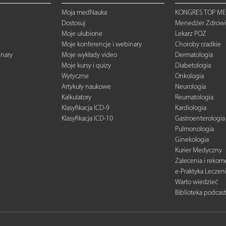
Moja medNauka
KONGRES TOP ME
Dostosuj
Menedżer Zdrowi
Moje ulubione
Lekarz POZ
Moje konferencje i webinary
Choroby rzadkie
inary
Moje wykłady video
Dermatologia
Moje kursy i quizy
Diabetologia
Wytyczne
Onkologia
Artykuły naukowe
Neurologia
Kalkulatory
Reumatologia
Klasyfikacja ICD-9
Kardiologia
Klasyfikacja ICD-10
Gastroenterologia
Pulmonologia
Ginekologia
Kurier Medyczny
Zalecenia i reko
e-Praktyka Leczen
Warto wiedzieć
Biblioteka podcas