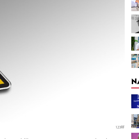
N
123RF