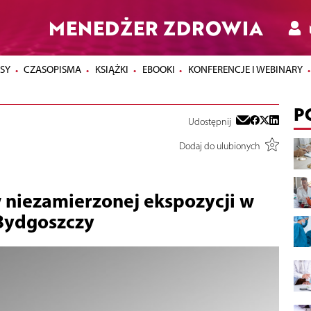
MENEDŻER ZDROWIA
SY
CZASOPISMA
KSIĄŻKI
EBOOKI
KONFERENCJE I WEBINARY
P
Udostępnij
Dodaj do ulubionych
 niezamierzonej ekspozycji w
 Bydgoszczy