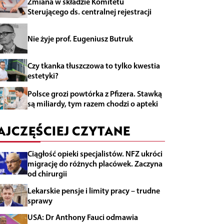
Zmiana w składzie Komitetu
Sterującego ds. centralnej rejestracji
Nie żyje prof. Eugeniusz Butruk
Czy tkanka tłuszczowa to tylko kwestia
estetyki?
Polsce grozi powtórka z Pfizera. Stawką
są miliardy, tym razem chodzi o apteki
AJCZĘŚCIEJ CZYTANE
Ciągłość opieki specjalistów. NFZ ukróci
migrację do różnych placówek. Zaczyna
od chirurgii
Lekarskie pensje i limity pracy – trudne
sprawy
USA: Dr Anthony Fauci odmawia