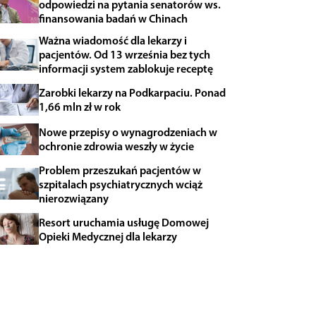
odpowiedzi na pytania senatorów ws.
finansowania badań w Chinach
Ważna wiadomość dla lekarzy i
pacjentów. Od 13 września bez tych
informacji system zablokuje receptę
Zarobki lekarzy na Podkarpaciu. Ponad
1,66 mln zł w rok
Nowe przepisy o wynagrodzeniach w
ochronie zdrowia weszły w życie
Problem przeszukań pacjentów w
szpitalach psychiatrycznych wciąż
nierozwiązany
Resort uruchamia usługę Domowej
Opieki Medycznej dla lekarzy