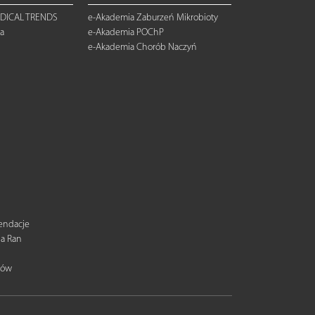
DICAL TRENDS
e-Akademia Zaburzeń Mikrobioty
a
e-Akademia POChP
e-Akademia Chorób Naczyń
mendacje
ia Ran
tów