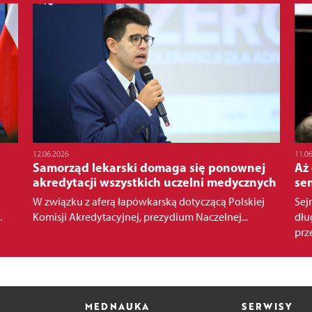
12.06.2026
11.0
Samorząd lekarski domaga się ponownej
Aż
akredytacji wszystkich uczelni medycznych
se
W związku z aferą łapówkarską dotyczącą Polskiej
Sej
.
Komisji Akredytacyjnej, prezydium Naczelnej...
dłu
prze
MEDNAUKA
SERWISY