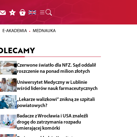
E-AKADEMIA
MEDNAUKA
OLECAMY
Czerwone światło dla NFZ. Sąd oddalił
roszczenie na ponad milion złotych
Uniwersytet Medyczny w Lublinie
wśród liderów nauk farmaceutycznych
„Lekarze walizkowi” znikną ze szpitali
powiatowych?
Badacze z Wrocławia i USA znaleźli
drogę do zatrzymania rozpadu
umierającej komórki