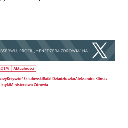
 AOTM
Aktualności
zczy
Krzysztof Składowski
Rafał Dziadziuszko
Aleksandra Klimas
istyki
Ministerstwo Zdrowia