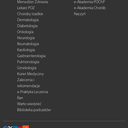
Menedżer Zdrowia
e-Akademia POChP
Lekarz POZ
e-Akademia Chorób
Choroby rzadkie
Naczyń
Dermatologia
Diabetologia
Onkologia
Neurologia
Reumatologia
Kardiologia
Gastroenterologia
Pulmonologia
Ginekologia
Kurier Medyczny
Zalecenia i
rekomendacje
e-Praktyka Leczenia
Ran
Warto wiedzieć
Biblioteka podcastów