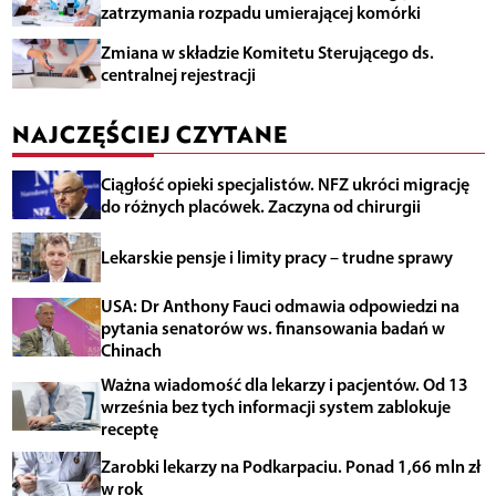
zatrzymania rozpadu umierającej komórki
Zmiana w składzie Komitetu Sterującego ds.
centralnej rejestracji
NAJCZĘŚCIEJ CZYTANE
Ciągłość opieki specjalistów. NFZ ukróci migrację
do różnych placówek. Zaczyna od chirurgii
Lekarskie pensje i limity pracy – trudne sprawy
USA: Dr Anthony Fauci odmawia odpowiedzi na
pytania senatorów ws. finansowania badań w
Chinach
Ważna wiadomość dla lekarzy i pacjentów. Od 13
września bez tych informacji system zablokuje
receptę
Zarobki lekarzy na Podkarpaciu. Ponad 1,66 mln zł
w rok