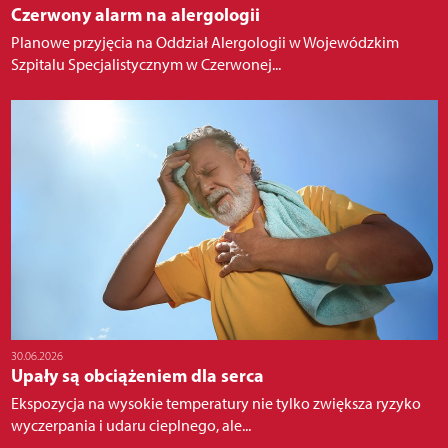
Czerwony alarm na alergologii
Planowe przyjęcia na Oddział Alergologii w Wojewódzkim
Szpitalu Specjalistycznym w Czerwonej...
30.06.2026
Upały są obciążeniem dla serca
Ekspozycja na wysokie temperatury nie tylko zwiększa ryzyko
wyczerpania i udaru cieplnego, ale...