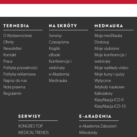
TERMEDIA
NA SKRÓTY
MEDNAUKA
O Wydawnictwie
Serwisy
Moja medNauka
Oferty
Czasopisma
Dostosuj
Newsletter
Książki
Moje ulubione
Kontakt
eBooki
Moje konferencje i
Praca
Konferencje i
webinary
Polityka prywatności
webinary
Moje wykłady video
Polityka reklamowa
e-Akademia
Moje kursy i quizy
Napisz do nas
Mednauka
Wytyczne
Nota prawna
Artykuły naukowe
Regulamin
Kalkulatory
Klasyfikacja ICD-9
Klasyfikacja ICD-10
SERWISY
E-AKADEMIA
KONGRES TOP
e-Akademia Zaburzeń
MEDICAL TRENDS
Mikrobioty