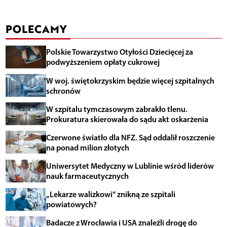
POLECAMY
Polskie Towarzystwo Otyłości Dziecięcej za
podwyższeniem opłaty cukrowej
W woj. świętokrzyskim będzie więcej szpitalnych
schronów
W szpitalu tymczasowym zabrakło tlenu.
Prokuratura skierowała do sądu akt oskarżenia
Czerwone światło dla NFZ. Sąd oddalił roszczenie
na ponad milion złotych
Uniwersytet Medyczny w Lublinie wśród liderów
nauk farmaceutycznych
„Lekarze walizkowi” znikną ze szpitali
powiatowych?
Badacze z Wrocławia i USA znaleźli drogę do