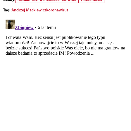
Tagi:
Andrzej Mackiewicz
koronawirus