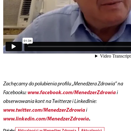
Zachęcamy do polubienia profilu „Menedżera Zdrowia” na
www.facebook.com/MenedzerZdrowia
Facebooku:
i
obserwowania kont na Twitterze i LinkedInie:
www.twitter.com/MenedzerZdrowia
i
www.linkedin.com/MenedzerZdrowia
.
Działy:
Aktualności w Menedżer Zdrowia
Aktualności