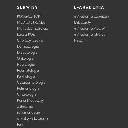
SERWISY
E-AKADEMIA
KONGRES TOP
e-Akademia Zaburzeń
MEDICAL TRENDS
Mikrobioty
Menedżer Zdrowia
e-Akademia POChP
Lekarz POZ
e-Akademia Chorób
Choroby rzadkie
Naczyń
Dermatologia
Diabetologia
Onkologia
Neurologia
Reumatologia
Kardiologia
Gastroenterologia
Pulmonologia
Ginekologia
Kurier Medyczny
Zalecenia i
rekomendacje
e-Praktyka Leczenia
Ran