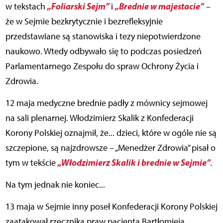
„Foliarski Sejm”
„Brednie w majestacie”
w tekstach
i
–
że w Sejmie bezkrytycznie i bezrefleksyjnie
przedstawiane są stanowiska i tezy niepotwierdzone
naukowo. Wtedy odbywało się to podczas posiedzeń
Parlamentarnego Zespołu do spraw Ochrony Życia i
Zdrowia.
12 maja medyczne brednie padły z mównicy sejmowej
na sali plenarnej. Włodzimierz Skalik z Konfederacji
Korony Polskiej oznajmił, że... dzieci, które w ogóle nie są
szczepione, są najzdrowsze – „Menedżer Zdrowia” pisał o
„Włodzimierz Skalik i brednie w Sejmie”
tym w tekście
.
Na tym jednak nie koniec...
13 maja w Sejmie inny poseł Konfederacji Korony Polskiej
zaatakował rzecznika praw pacjenta Bartłomieja