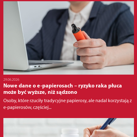
29.06.2026
Nowe dane o e-papierosach – ryzyko raka płuca
może być wyższe, niż sądzono
Osoby, które rzuciły tradycyjne papierosy, ale nadal korzystają z
e-papierosów, częściej...