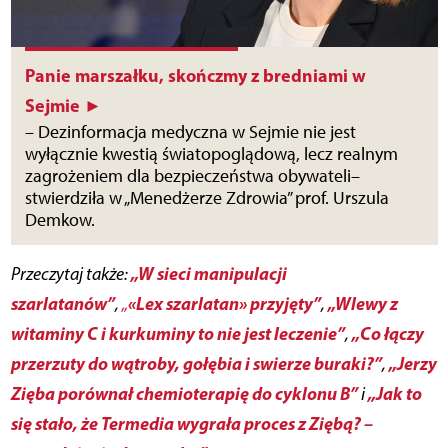
Panie marszałku, skończmy z bredniami w
Sejmie ►
– Dezinformacja medyczna w Sejmie nie jest
wyłącznie kwestią światopoglądową, lecz realnym
zagrożeniem dla bezpieczeństwa obywateli–
stwierdziła w „Menedżerze Zdrowia” prof. Urszula
Demkow.
„W sieci manipulacji
Przeczytaj także:
szarlatanów”
«Lex szarlatan» przyjęty”
„Wlewy z
,
„
,
witaminy C i kurkuminy to nie jest leczenie”
„Co łączy
,
przerzuty do wątroby, gołębia i swierze buraki?”
„Jerzy
,
Zięba porównał chemioterapię do cyklonu B”
„Jak to
i
się stało, że Termedia wygrała proces z Ziębą? –