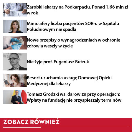
Zarobki lekarzy na Podkarpaciu. Ponad 1,66 mln zł
w rok
Mimo afery liczba pacjentów SOR-u w Szpitalu
Południowym nie spadła
Nowe przepisy o wynagrodzeniach w ochronie
zdrowia weszły w życie
Nie żyje prof. Eugeniusz Butruk
Resort uruchamia usługę Domowej Opieki
Medycznej dla lekarzy
Tomasz Grodzki ws. darowizn przy operacjach:
Wpłaty na fundację nie przyspieszały terminów
ZOBACZ RÓWNIEŻ