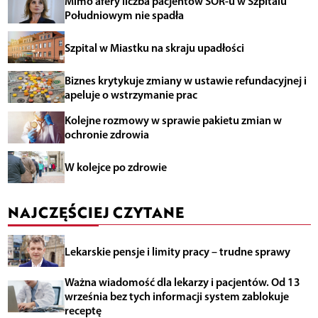
Mimo afery liczba pacjentów SOR-u w Szpitalu
Południowym nie spadła
Szpital w Miastku na skraju upadłości
Biznes krytykuje zmiany w ustawie refundacyjnej i
apeluje o wstrzymanie prac
Kolejne rozmowy w sprawie pakietu zmian w
ochronie zdrowia
W kolejce po zdrowie
NAJCZĘŚCIEJ CZYTANE
Lekarskie pensje i limity pracy – trudne sprawy
Ważna wiadomość dla lekarzy i pacjentów. Od 13
września bez tych informacji system zablokuje
receptę