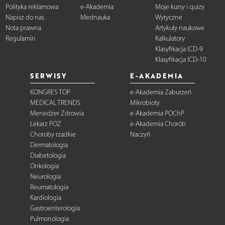
Polityka reklamowa
e-Akademia
Moje kursy i quizy
Napisz do nas
Mednauka
Wytyczne
Nota prawna
Artykuły naukowe
Regulamin
Kalkulatory
Klasyfikacja ICD-9
Klasyfikacja ICD-10
SERWISY
E-AKADEMIA
KONGRES TOP
e-Akademia Zaburzeń
MEDICAL TRENDS
Mikrobioty
Menedżer Zdrowia
e-Akademia POChP
Lekarz POZ
e-Akademia Chorób
Choroby rzadkie
Naczyń
Dermatologia
Diabetologia
Onkologia
Neurologia
Reumatologia
Kardiologia
Gastroenterologia
Pulmonologia