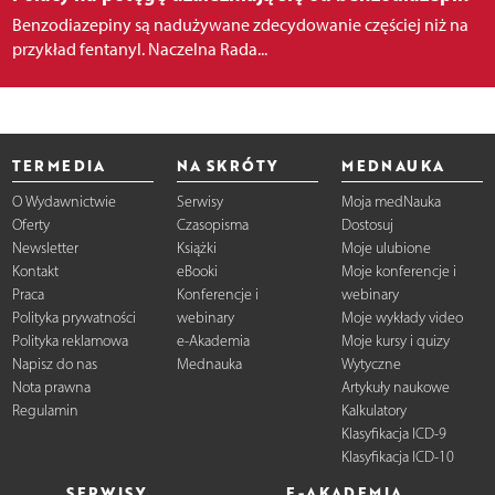
Benzodiazepiny są nadużywane zdecydowanie częściej niż na
przykład fentanyl. Naczelna Rada...
TERMEDIA
NA SKRÓTY
MEDNAUKA
O Wydawnictwie
Serwisy
Moja medNauka
Oferty
Czasopisma
Dostosuj
Newsletter
Książki
Moje ulubione
Kontakt
eBooki
Moje konferencje i
Praca
Konferencje i
webinary
Polityka prywatności
webinary
Moje wykłady video
Polityka reklamowa
e-Akademia
Moje kursy i quizy
Napisz do nas
Mednauka
Wytyczne
Nota prawna
Artykuły naukowe
Regulamin
Kalkulatory
Klasyfikacja ICD-9
Klasyfikacja ICD-10
SERWISY
E-AKADEMIA