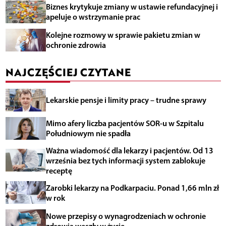
Biznes krytykuje zmiany w ustawie refundacyjnej i
apeluje o wstrzymanie prac
Kolejne rozmowy w sprawie pakietu zmian w
ochronie zdrowia
NAJCZĘŚCIEJ CZYTANE
Lekarskie pensje i limity pracy – trudne sprawy
Mimo afery liczba pacjentów SOR-u w Szpitalu
Południowym nie spadła
Ważna wiadomość dla lekarzy i pacjentów. Od 13
września bez tych informacji system zablokuje
receptę
Zarobki lekarzy na Podkarpaciu. Ponad 1,66 mln zł
w rok
Nowe przepisy o wynagrodzeniach w ochronie
zdrowia weszły w życie