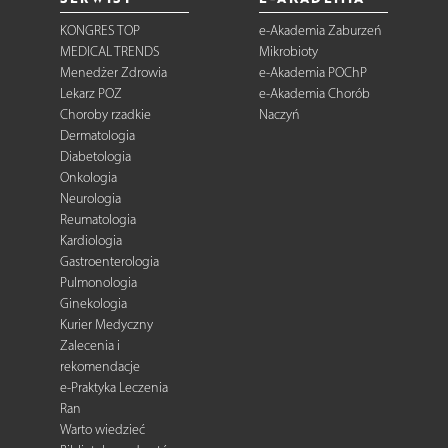
KONGRES TOP
e-Akademia Zaburzeń
MEDICAL TRENDS
Mikrobioty
Menedżer Zdrowia
e-Akademia POChP
Lekarz POZ
e-Akademia Chorób
Choroby rzadkie
Naczyń
Dermatologia
Diabetologia
Onkologia
Neurologia
Reumatologia
Kardiologia
Gastroenterologia
Pulmonologia
Ginekologia
Kurier Medyczny
Zalecenia i
rekomendacje
e-Praktyka Leczenia
Ran
Warto wiedzieć