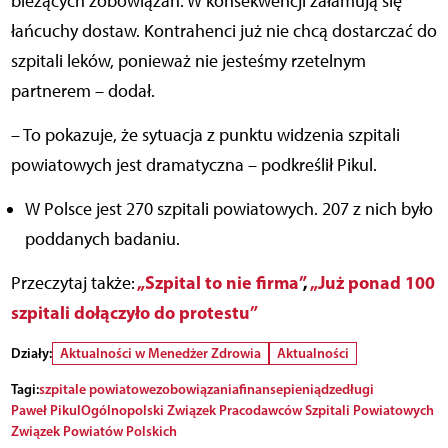
bieżących zobowiązań. W konsekwencji załamują się
łańcuchy dostaw. Kontrahenci już nie chcą dostarczać do
szpitali leków, ponieważ nie jesteśmy rzetelnym
partnerem – dodał.
– To pokazuje, że sytuacja z punktu widzenia szpitali
powiatowych jest dramatyczna – podkreślił Pikul.
W Polsce jest 270 szpitali powiatowych. 207 z nich było
poddanych badaniu.
„Szpital to nie firma”
,
„Już ponad 100
Przeczytaj także:
szpitali dołączyło do protestu”
Działy:
Aktualności w Menedżer Zdrowia
Aktualności
Tagi:
szpitale powiatowe
zobowiązania
finanse
pieniądze
długi
Paweł Pikul
Ogólnopolski Związek Pracodawców Szpitali Powiatowych
Związek Powiatów Polskich