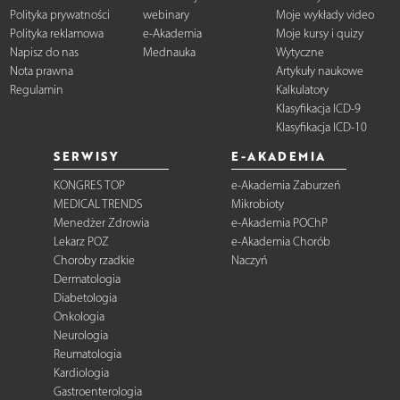
Polityka prywatności
webinary
Moje wykłady video
Polityka reklamowa
e-Akademia
Moje kursy i quizy
Napisz do nas
Mednauka
Wytyczne
Nota prawna
Artykuły naukowe
Regulamin
Kalkulatory
Klasyfikacja ICD-9
Klasyfikacja ICD-10
SERWISY
E-AKADEMIA
KONGRES TOP
e-Akademia Zaburzeń
MEDICAL TRENDS
Mikrobioty
Menedżer Zdrowia
e-Akademia POChP
Lekarz POZ
e-Akademia Chorób
Choroby rzadkie
Naczyń
Dermatologia
Diabetologia
Onkologia
Neurologia
Reumatologia
Kardiologia
Gastroenterologia