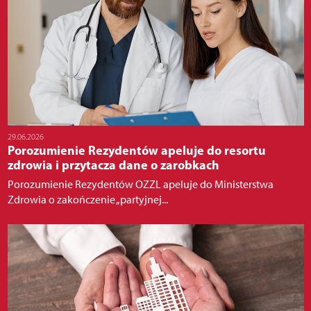
29.06.2026
Porozumienie Rezydentów apeluje do resortu
zdrowia i przytacza dane o zarobkach
Porozumienie Rezydentów OZZL apeluje do Ministerstwa
Zdrowia o zakończenie „partyjnej...