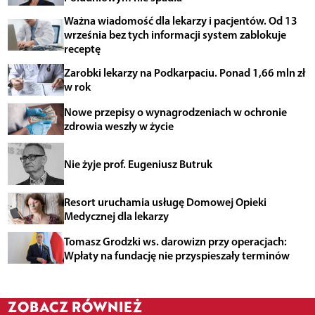
Ważna wiadomość dla lekarzy i pacjentów. Od 13
września bez tych informacji system zablokuje
receptę
Zarobki lekarzy na Podkarpaciu. Ponad 1,66 mln zł
w rok
Nowe przepisy o wynagrodzeniach w ochronie
zdrowia weszły w życie
Nie żyje prof. Eugeniusz Butruk
Resort uruchamia usługę Domowej Opieki
Medycznej dla lekarzy
Tomasz Grodzki ws. darowizn przy operacjach:
Wpłaty na fundację nie przyspieszały terminów
ZOBACZ RÓWNIEŻ