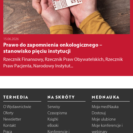
15.06.2026
Prawo do zapomnienia onkologicznego –
stanowisko pięciu instytucji
Rzecznik Finansowy, Rzecznik Praw Obywatelskich, Rzecznik
Praw Pacjenta, Narodowy Instytut...
TERMEDIA
NA SKRÓTY
MEDNAUKA
O Wydawnictwie
Serwisy
Moja medNauka
Oferty
Czasopisma
Dostosuj
Newsletter
Książki
Moje ulubione
Kontakt
eBooki
Moje konferencje i
Praca
Konferencje i
webinary