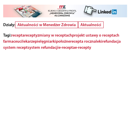
Działy:
Aktualności w Menedżer Zdrowia
Aktualności
Tagi:
recepta
recepty
zmiany w receptach
projekt ustawy o receptach
farmaceuci
lekarze
pielęgniarki
położne
recepta roczna
leki
refundacja
system recept
system refundacji
e-recepta
e-recepty