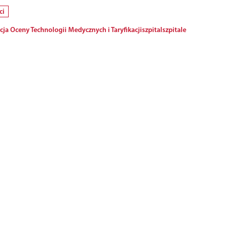
ci
ja Oceny Technologii Medycznych i Taryfikacji
szpital
szpitale