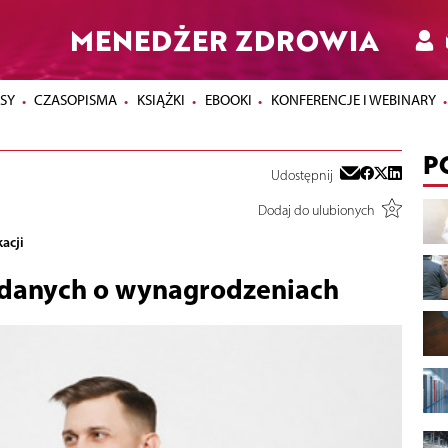
MENEDŻER ZDROWIA
SY
CZASOPISMA
KSIĄŻKI
EBOOKI
KONFERENCJE I WEBINARY
P
Udostępnij
Dodaj do ulubionych
acji
a danych o wynagrodzeniach