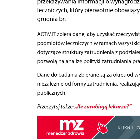
przekazywania informacji o wynagrod
leczniczych, który pierwotnie obowiązy
grudnia br.
AOTMiT zbiera dane, aby uzyskać rzeczywiste informacje o wartości wynagrodzeń pracowników
podmiotów leczniczych w ramach wszystkich
dotyczące struktury zatrudnienia z podział
pozwolą na analizę polityki zatrudniania p
Dane do badania zbierane są za okres od wr
niezależnie od formy zatrudnienia, realizu
publicznych.
„Ile zarabiają lekarze?”
Przeczytaj także:
.