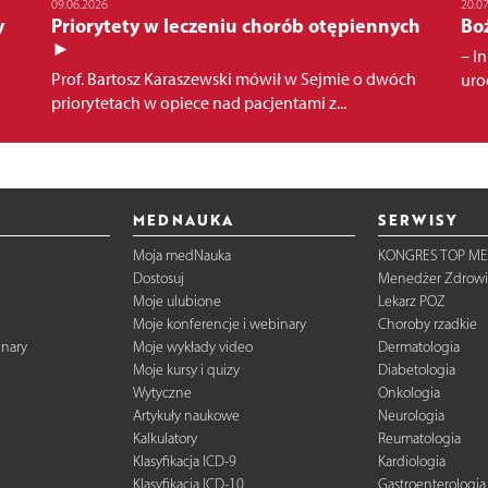
09.06.2026
20.0
y
Priorytety w leczeniu chorób otępiennych
Bo
►
– In
Prof. Bartosz Karaszewski mówił w Sejmie o dwóch
urod
priorytetach w opiece nad pacjentami z...
MEDNAUKA
SERWISY
Moja medNauka
KONGRES TOP ME
Dostosuj
Menedżer Zdrowi
Moje ulubione
Lekarz POZ
Moje konferencje i webinary
Choroby rzadkie
inary
Moje wykłady video
Dermatologia
Moje kursy i quizy
Diabetologia
Wytyczne
Onkologia
Artykuły naukowe
Neurologia
Kalkulatory
Reumatologia
Klasyfikacja ICD-9
Kardiologia
Klasyfikacja ICD-10
Gastroenterologia