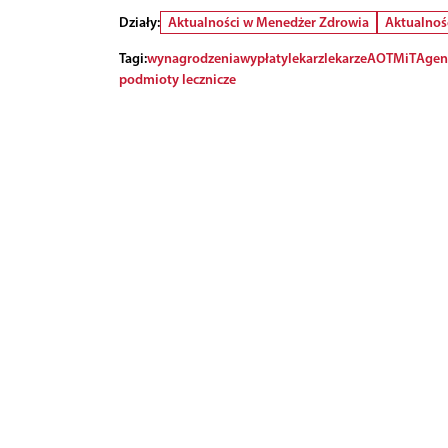
Działy:
Aktualności w Menedżer Zdrowia
Aktualnoś
Tagi:
wynagrodzenia
wypłaty
lekarz
lekarze
AOTMiT
Agenc
podmioty lecznicze