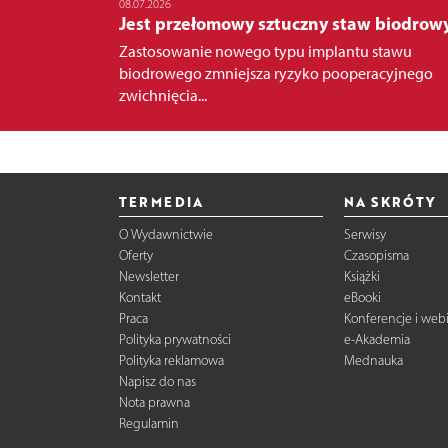
08.07.2026
Jest przełomowy sztuczny staw biodrow
Zastosowanie nowego typu implantu stawu
biodrowego zmniejsza ryzyko pooperacyjnego
zwichnięcia...
TERMEDIA
NA SKRÓTY
O Wydawnictwie
Serwisy
Oferty
Czasopisma
Newsletter
Książki
Kontakt
eBooki
Praca
Konferencje i web
Polityka prywatności
e-Akademia
Polityka reklamowa
Mednauka
Napisz do nas
Nota prawna
Regulamin