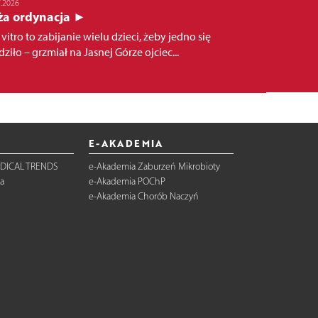
7.2026
ża ordynacja ►
 vitro to zabijanie wielu dzieci, żeby jedno się
ziło – grzmiał na Jasnej Górze ojciec...
E-AKADEMIA
DICAL TRENDS
e-Akademia Zaburzeń Mikrobioty
a
e-Akademia POChP
e-Akademia Chorób Naczyń