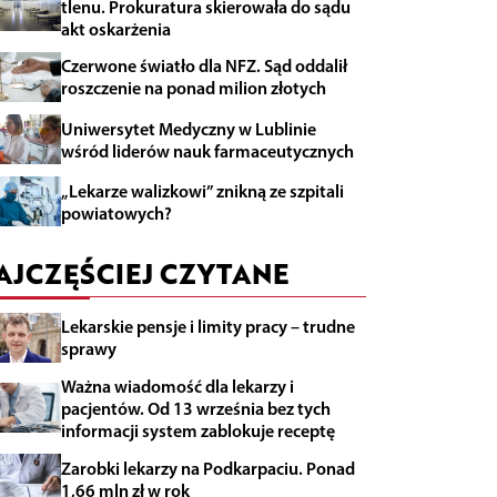
tlenu. Prokuratura skierowała do sądu
akt oskarżenia
Czerwone światło dla NFZ. Sąd oddalił
roszczenie na ponad milion złotych
Uniwersytet Medyczny w Lublinie
wśród liderów nauk farmaceutycznych
„Lekarze walizkowi” znikną ze szpitali
powiatowych?
AJCZĘŚCIEJ CZYTANE
Lekarskie pensje i limity pracy – trudne
sprawy
Ważna wiadomość dla lekarzy i
pacjentów. Od 13 września bez tych
informacji system zablokuje receptę
Zarobki lekarzy na Podkarpaciu. Ponad
1,66 mln zł w rok