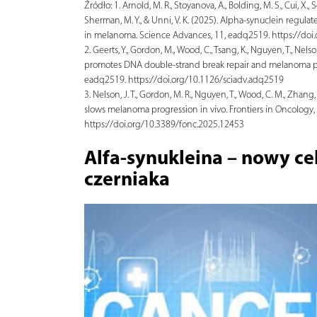
Źródło:
1. Arnold, M. R., Stoyanova, A., Bolding, M. S., Cui, X., Sern
Sherman, M. Y., & Unni, V. K. (2025). Alpha-synuclein regula
in melanoma. Science Advances, 11, eadq2519. https://doi
2. Geerts, Y., Gordon, M., Wood, C., Tsang, K., Nguyen, T., Nelso
promotes DNA double-strand break repair and melanoma pro
eadq2519. https://doi.org/10.1126/sciadv.adq2519
3. Nelson, J. T., Gordon, M. R., Nguyen, T., Wood, C. M., Zhang, L
slows melanoma progression in vivo. Frontiers in Oncology, 
https://doi.org/10.3389/fonc.2025.12453
Alfa-synukleina – nowy ce
czerniaka