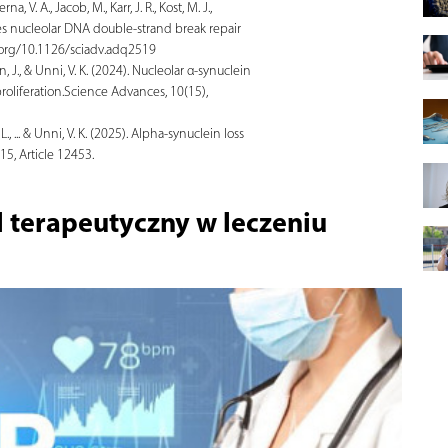
a, V. A., Jacob, M., Karr, J. R., Kost, M. J.,
tes nucleolar DNA double-strand break repair
.org/10.1126/sciadv.adq2519
n, J., & Unni, V. K. (2024). Nucleolar α-synuclein
liferation.Science Advances, 10(15),
., ... & Unni, V. K. (2025). Alpha-synuclein loss
15, Article 12453.
l terapeutyczny w leczeniu