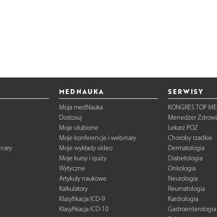
MEDNAUKA
SERWISY
Moja medNauka
KONGRES TOP ME
Dostosuj
Menedżer Zdrowi
Moje ulubione
Lekarz POZ
Moje konferencje i webinary
Choroby rzadkie
inary
Moje wykłady video
Dermatologia
Moje kursy i quizy
Diabetologia
Wytyczne
Onkologia
Artykuły naukowe
Neurologia
Kalkulatory
Reumatologia
Klasyfikacja ICD-9
Kardiologia
Klasyfikacja ICD-10
Gastroenterologia