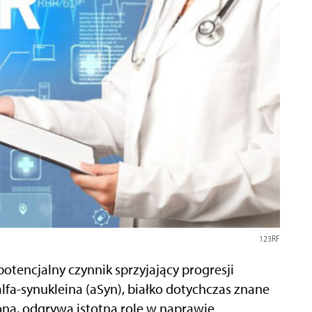
123RF
otencjalny czynnik sprzyjający progresji
lfa-synukleina (aSyn), białko dotychczas znane
na, odgrywa istotną rolę w naprawie