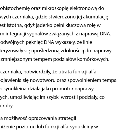
ohistochemię oraz mikroskopię elektronową do
kowych czerniaka, gdzie stwierdzono jej akumulację
est istotna, gdyż jąderko pełni kluczową rolę w
m integracji sygnałów związanych z naprawą DNA.
odwójnych pęknięć DNA wykazały, że linie
kteryzowały się upośledzoną zdolnością do naprawy
ją i zmniejszonym tempem podziałów komórkowych.
erniaka, potwierdziły, że utrata funkcji alfa-
 pojawienia się nowotworu oraz spowolnieniem tempa
fa-synukleina działa jako promotor naprawy
 umożliwiając im szybki wzrost i podziały, co
oroby.
ają możliwość opracowania strategii
żenie poziomu lub funkcji alfa-synukleiny w