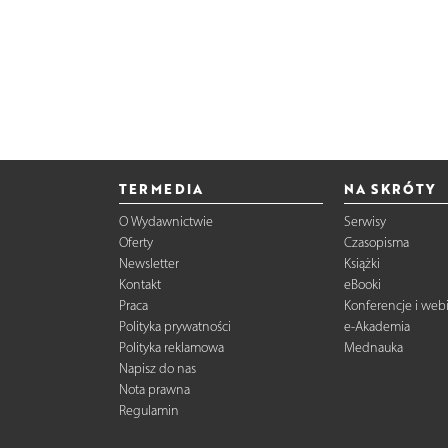
TERMEDIA
NA SKRÓTY
O Wydawnictwie
Serwisy
Oferty
Czasopisma
Newsletter
Książki
Kontakt
eBooki
Praca
Konferencje i web
Polityka prywatności
e-Akademia
Polityka reklamowa
Mednauka
Napisz do nas
Nota prawna
Regulamin