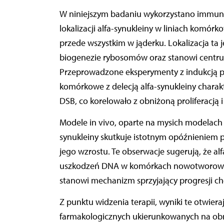
W niniejszym badaniu wykorzystano immun
lokalizacji alfa-synukleiny w liniach komór
przede wszystkim w jąderku. Lokalizacja ta j
biogenezie rybosomów oraz stanowi centru
Przeprowadzone eksperymenty z indukcją p
komórkowe z delecją alfa-synukleiny chara
DSB, co korelowało z obniżoną proliferac
Modele in vivo, oparte na mysich modelach cz
synukleiny skutkuje istotnym opóźnieniem
jego wzrostu. Te obserwacje sugerują, że al
uszkodzeń DNA w komórkach nowotworowych,
stanowi mechanizm sprzyjający progresji ch
Z punktu widzenia terapii, wyniki te otwier
farmakologicznych ukierunkowanych na obni