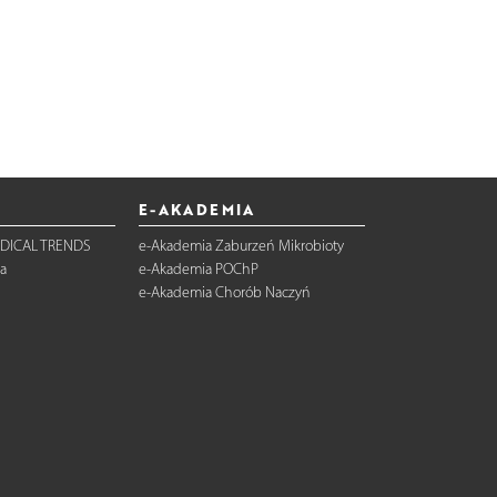
E-AKADEMIA
DICAL TRENDS
e-Akademia Zaburzeń Mikrobioty
a
e-Akademia POChP
e-Akademia Chorób Naczyń