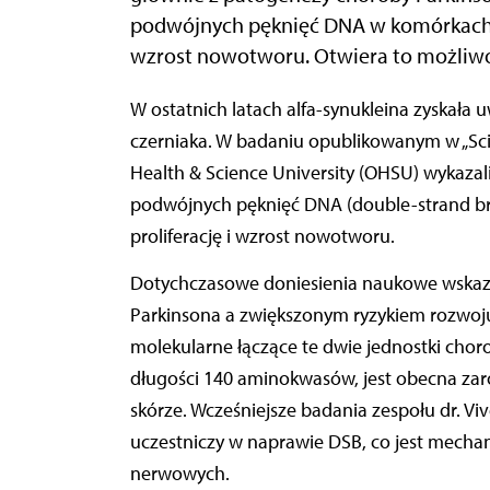
podwójnych pęknięć DNA w komórkach cz
wzrost nowotworu.
Otwiera to możliwo
W ostatnich latach alfa-synukleina zyskała uwagę jako potencjalny czynnik sprzyjający progresji
czerniaka. W badaniu opublikowanym w „Scie
Health & Science University (OHSU) wykazal
podwójnych pęknięć DNA (double-strand bre
proliferację i wzrost nowotworu.
Dotychczasowe doniesienia naukowe wskazu
Parkinsona a zwiększonym ryzykiem rozwoj
molekularne łączące te dwie jednostki choro
długości 140 aminokwasów, jest obecna za
skórze. Wcześniejsze badania zespołu dr. V
uczestniczy w naprawie DSB, co jest mec
nerwowych.