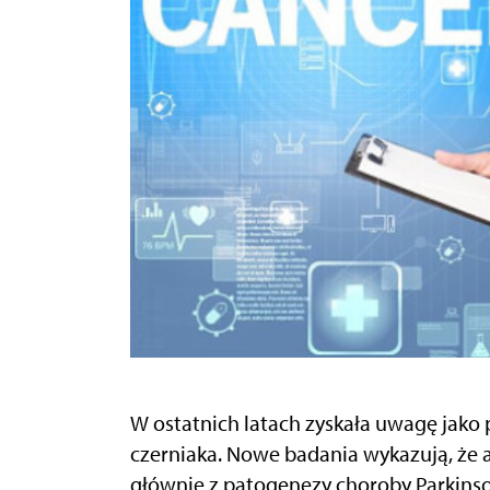
W ostatnich latach zyskała uwagę jako p
czerniaka. Nowe badania wykazują, że a
głównie z patogenezy choroby Parkinso