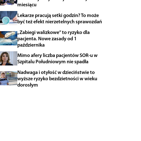
miesiącu
Lekarze pracują setki godzin? To może
być też efekt nierzetelnych sprawozdań
„Zabiegi walizkowe” to ryzyko dla
pacjenta. Nowe zasady od 1
października
Mimo afery liczba pacjentów SOR-u w
Szpitalu Południowym nie spadła
Nadwaga i otyłość w dzieciństwie to
wyższe ryzyko bezdzietności w wieku
dorosłym