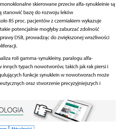
monoklonalne skierowane przeciw alfa-synukleinie są
ą stanowić bazę do rozwoju leków
ło 85 proc. pacjentów z czerniakiem wykazuje
 takie potencjalnie mogłyby zaburzać zdolność
rawy DSB, prowadząc do zwiększonej wrażliwości
feracji.
aliza roli gamma-synukleiny, paralogu alfa-
 innych typach nowotworów, takich jak rak piersi i
ulujących funkcje synuklein w nowotworach może
eutycznych oraz stworzenie precyzyjniejszych i
kowe
Aktualności