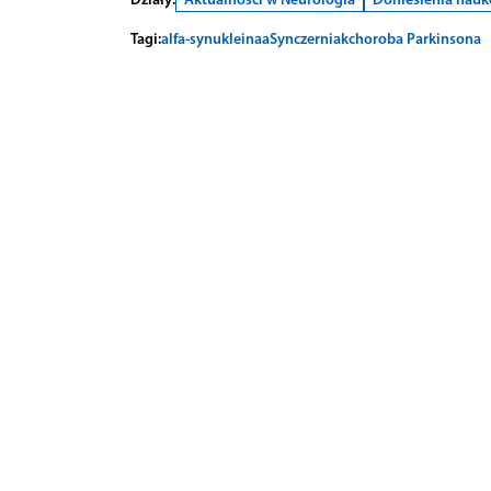
Tagi:
alfa-synukleina
aSyn
czerniak
choroba Parkinsona