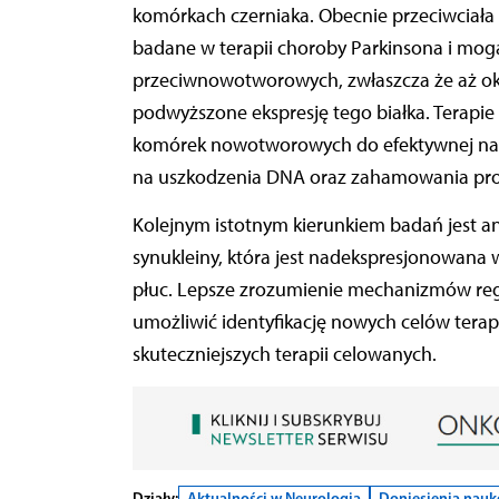
komórkach czerniaka. Obecnie przeciwciała 
badane w terapii choroby Parkinsona i mog
przeciwnowotworowych, zwłaszcza że aż oko
podwyższone ekspresję tego białka. Terapie
komórek nowotworowych do efektywnej nap
na uszkodzenia DNA oraz zahamowania proli
Kolejnym istotnym kierunkiem badań jest an
synukleiny, która jest nadekspresjonowana w
płuc. Lepsze zrozumienie mechanizmów reg
umożliwić identyfikację nowych celów terap
skuteczniejszych terapii celowanych.
Działy:
Aktualności w Neurologia
Doniesienia nau