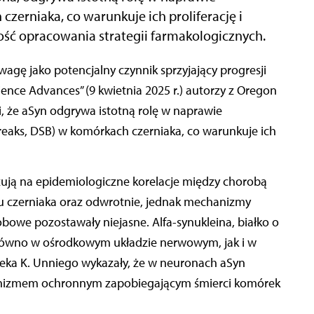
erniaka, co warunkuje ich proliferację i
ść opracowania strategii farmakologicznych.
nce Advances” (9 kwietnia 2025 r.) autorzy z Oregon
i, że aSyn odgrywa istotną rolę w naprawie
aks, DSB) w komórkach czerniaka, co warunkuje ich
ją na epidemiologiczne korelacje między chorobą
u czerniaka oraz odwrotnie, jednak mechanizmy
bowe pozostawały niejasne. Alfa-synukleina, białko o
równo w ośrodkowym układzie nerwowym, jak i w
iveka K. Unniego wykazały, że w neuronach aSyn
hanizmem ochronnym zapobiegającym śmierci komórek