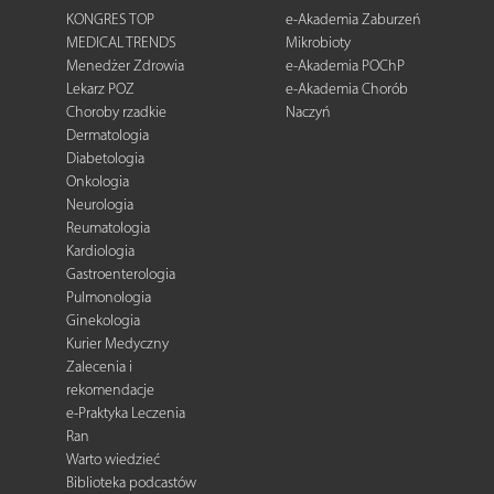
KONGRES TOP
e-Akademia Zaburzeń
MEDICAL TRENDS
Mikrobioty
Menedżer Zdrowia
e-Akademia POChP
Lekarz POZ
e-Akademia Chorób
Choroby rzadkie
Naczyń
Dermatologia
Diabetologia
Onkologia
Neurologia
Reumatologia
Kardiologia
Gastroenterologia
Pulmonologia
Ginekologia
Kurier Medyczny
Zalecenia i
rekomendacje
e-Praktyka Leczenia
Ran
Warto wiedzieć
Biblioteka podcastów