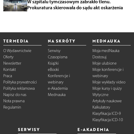
W szpitalu tymczasowym zabrakło tlenu.
Prokuratura skierowała do sądu akt oskarżenia
TERMEDIA
NA SKRÓTY
MEDNAUKA
O Wydawnictwie
Serwisy
Moja medNauka
Oferty
Czasopisma
Dostosuj
Newsletter
Książki
Moje ulubione
Kontakt
eBooki
Moje konferencje i
Praca
Konferencje i
webinary
Polityka prywatności
webinary
Moje wykłady video
Polityka reklamowa
e-Akademia
Moje kursy i quizy
Napisz do nas
Mednauka
Wytyczne
Nota prawna
Artykuły naukowe
Regulamin
Kalkulatory
Klasyfikacja ICD-9
Klasyfikacja ICD-10
SERWISY
E-AKADEMIA