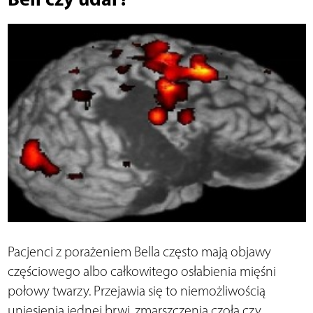
Pacjenci z porażeniem Bella często mają objawy
częściowego albo całkowitego osłabienia mięśni
połowy twarzy. Przejawia się to niemożliwością
uniesienia jednej brwi, zmarszczenia czoła czy