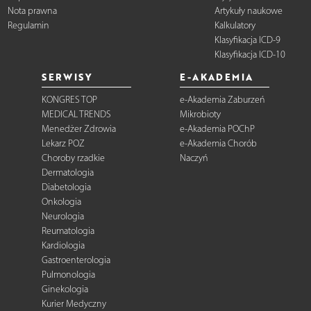
Nota prawna
Artykuły naukowe
Regulamin
Kalkulatory
Klasyfikacja ICD-9
Klasyfikacja ICD-10
SERWISY
E-AKADEMIA
KONGRES TOP
e-Akademia Zaburzeń
MEDICAL TRENDS
Mikrobioty
Menedżer Zdrowia
e-Akademia POChP
Lekarz POZ
e-Akademia Chorób
Choroby rzadkie
Naczyń
Dermatologia
Diabetologia
Onkologia
Neurologia
Reumatologia
Kardiologia
Gastroenterologia
Pulmonologia
Ginekologia
Kurier Medyczny