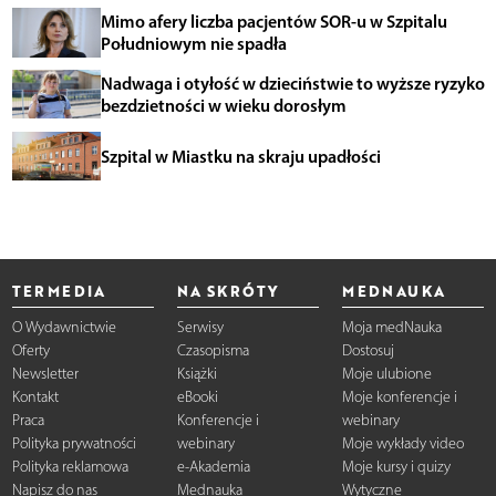
Mimo afery liczba pacjentów SOR-u w Szpitalu
Południowym nie spadła
Nadwaga i otyłość w dzieciństwie to wyższe ryzyko
bezdzietności w wieku dorosłym
Szpital w Miastku na skraju upadłości
TERMEDIA
NA SKRÓTY
MEDNAUKA
O Wydawnictwie
Serwisy
Moja medNauka
Oferty
Czasopisma
Dostosuj
Newsletter
Książki
Moje ulubione
Kontakt
eBooki
Moje konferencje i
Praca
Konferencje i
webinary
Polityka prywatności
webinary
Moje wykłady video
Polityka reklamowa
e-Akademia
Moje kursy i quizy
Napisz do nas
Mednauka
Wytyczne