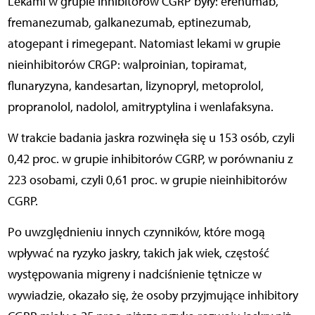
Lekami w grupie inhibitorów CGRP były: erenumab,
fremanezumab, galkanezumab, eptinezumab,
atogepant i rimegepant. Natomiast lekami w grupie
nieinhibitorów CRGP: walproinian, topiramat,
flunaryzyna, kandesartan, lizynopryl, metoprolol,
propranolol, nadolol, amitryptylina i wenlafaksyna.
W trakcie badania jaskra rozwinęła się u 153 osób, czyli
0,42 proc. w grupie inhibitorów CGRP, w porównaniu z
223 osobami, czyli 0,61 proc. w grupie nieinhibitorów
CGRP.
Po uwzględnieniu innych czynników, które mogą
wpływać na ryzyko jaskry, takich jak wiek, częstość
występowania migreny i nadciśnienie tętnicze w
wywiadzie, okazało się, że osoby przyjmujące inhibitory