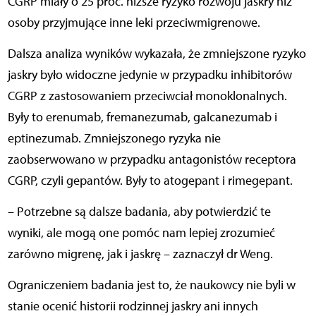
CGRP miały o 25 proc. niższe ryzyko rozwoju jaskry niż
osoby przyjmujące inne leki przeciwmigrenowe.
Dalsza analiza wyników wykazała, że zmniejszone ryzyko
jaskry było widoczne jedynie w przypadku inhibitorów
CGRP z zastosowaniem przeciwciał monoklonalnych.
Były to erenumab, fremanezumab, galcanezumab i
eptinezumab. Zmniejszonego ryzyka nie
zaobserwowano w przypadku antagonistów receptora
CGRP, czyli gepantów. Były to atogepant i rimegepant.
– Potrzebne są dalsze badania, aby potwierdzić te
wyniki, ale mogą one pomóc nam lepiej zrozumieć
zarówno migrenę, jak i jaskrę – zaznaczył dr Weng.
Ograniczeniem badania jest to, że naukowcy nie byli w
stanie ocenić historii rodzinnej jaskry ani innych